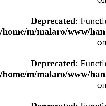
Deprecated
: Functi
/home/m/malaro/www/hande
on
Deprecated
: Functi
/home/m/malaro/www/hande
on
Deprecated
: Functi