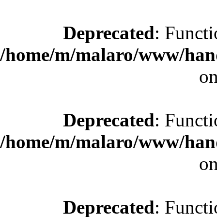
Deprecated
: Functi
/home/m/malaro/www/hande
on
Deprecated
: Functi
/home/m/malaro/www/hande
on
Deprecated
: Functi