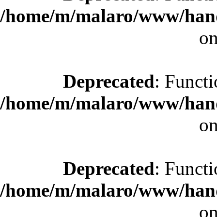
/home/m/malaro/www/hande
on
Deprecated
: Functi
/home/m/malaro/www/hande
on
Deprecated
: Functi
/home/m/malaro/www/hande
on