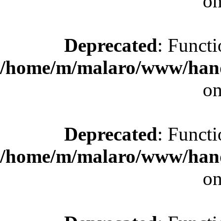
on
Deprecated
: Functi
/home/m/malaro/www/hande
on
Deprecated
: Functi
/home/m/malaro/www/hande
on