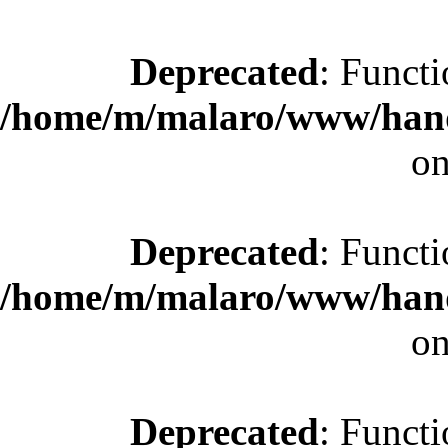
Deprecated
: Functi
/home/m/malaro/www/hande
on
Deprecated
: Functi
/home/m/malaro/www/hande
on
Deprecated
: Functi