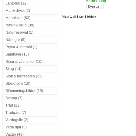
Skoterhopp
Lantbruk (32)
Mat & dryck (2)
Visar
1
till
3
(av
3
bilder)
Människor (63)
Natur & miljö (39)
Naturreservat (1)
Näringar (5)
Prylar & föremål (1)
Samhälle (13)
Sjöar & våtmarker (10)
Skog (14)
Slott & herresäten (23)
Stockholm (10)
Stämmningsbilder (15)
Svamp (7)
Träd (22)
Trädgård (7)
Vardagsliv (2)
Vilda djur (5)
Växter (49)