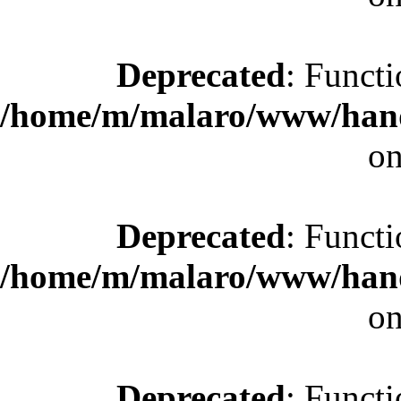
Deprecated
: Functi
/home/m/malaro/www/hande
on
Deprecated
: Functi
/home/m/malaro/www/hande
on
Deprecated
: Functi