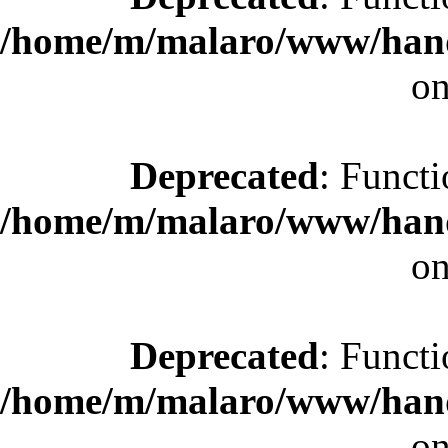
/home/m/malaro/www/hande
on
Deprecated
: Functi
/home/m/malaro/www/hande
on
Deprecated
: Functi
/home/m/malaro/www/hande
on