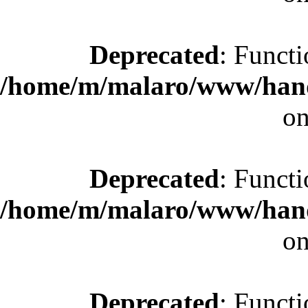
Deprecated
: Functi
/home/m/malaro/www/hande
on
Deprecated
: Functi
/home/m/malaro/www/hande
on
Deprecated
: Functi