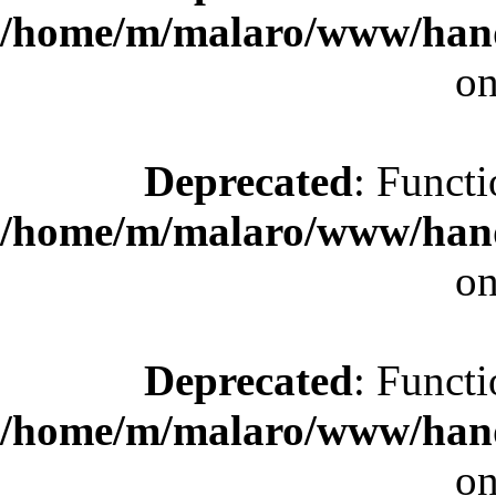
/home/m/malaro/www/hande
on
Deprecated
: Functi
/home/m/malaro/www/hande
on
Deprecated
: Functi
/home/m/malaro/www/hande
on