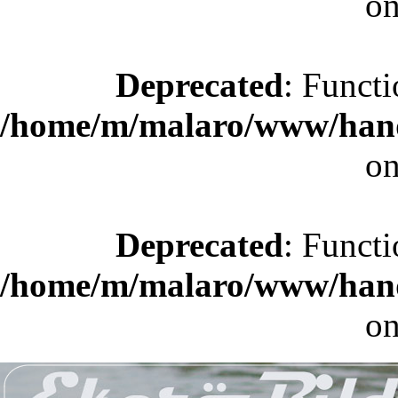
on
Deprecated
: Functi
/home/m/malaro/www/hande
on
Deprecated
: Functi
/home/m/malaro/www/hande
on