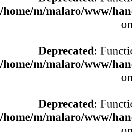
/home/m/malaro/www/hande
on
Deprecated
: Functi
/home/m/malaro/www/hande
on
Deprecated
: Functi
/home/m/malaro/www/hande
on