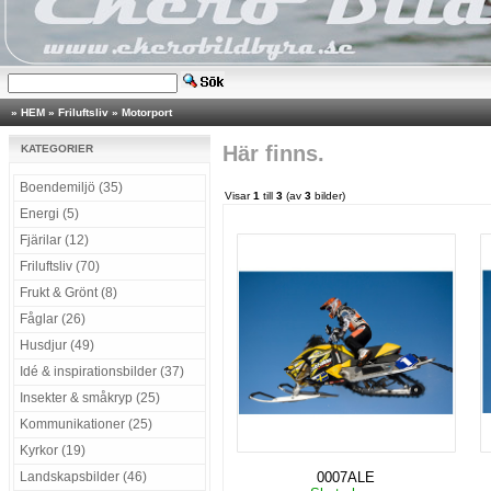
»
HEM
»
Friluftsliv
»
Motorport
Här finns.
KATEGORIER
Boendemiljö (35)
Visar
1
till
3
(av
3
bilder)
Energi (5)
Fjärilar (12)
Friluftsliv (70)
Frukt & Grönt (8)
Fåglar (26)
Husdjur (49)
Idé & inspirationsbilder (37)
Insekter & småkryp (25)
Kommunikationer (25)
Kyrkor (19)
Landskapsbilder (46)
0007ALE