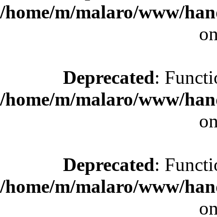
/home/m/malaro/www/hande
on
Deprecated
: Functi
/home/m/malaro/www/hande
on
Deprecated
: Functi
/home/m/malaro/www/hande
on