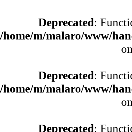
Deprecated
: Functi
/home/m/malaro/www/hande
on
Deprecated
: Functi
/home/m/malaro/www/hande
on
Deprecated
: Functi