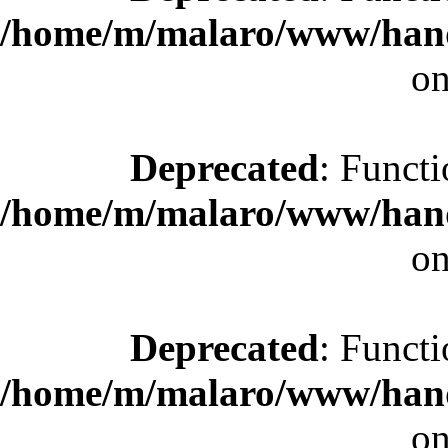
/home/m/malaro/www/hande
on
Deprecated
: Functi
/home/m/malaro/www/hande
on
Deprecated
: Functi
/home/m/malaro/www/hande
on