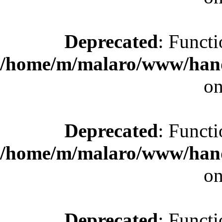
Deprecated
: Functi
/home/m/malaro/www/hande
on
Deprecated
: Functi
/home/m/malaro/www/hande
on
Deprecated
: Functi