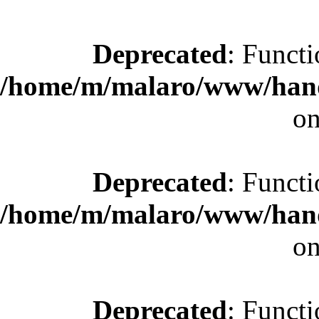
Deprecated
: Functi
/home/m/malaro/www/hande
on
Deprecated
: Functi
/home/m/malaro/www/hande
on
Deprecated
: Functi