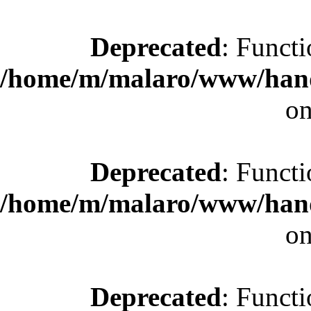
Deprecated
: Functi
/home/m/malaro/www/hande
on
Deprecated
: Functi
/home/m/malaro/www/hande
on
Deprecated
: Functi