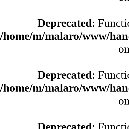
Deprecated
: Functi
/home/m/malaro/www/hande
on
Deprecated
: Functi
/home/m/malaro/www/hande
on
Deprecated
: Functi