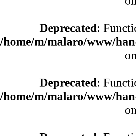
on
Deprecated
: Functi
/home/m/malaro/www/hande
on
Deprecated
: Functi
/home/m/malaro/www/hande
on