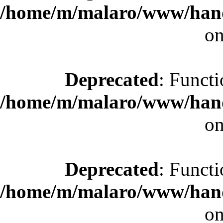
/home/m/malaro/www/hande
on
Deprecated
: Functi
/home/m/malaro/www/hande
on
Deprecated
: Functi
/home/m/malaro/www/hande
on