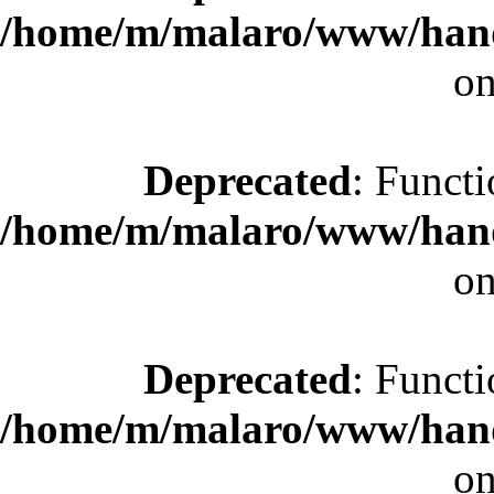
/home/m/malaro/www/hande
on
Deprecated
: Functi
/home/m/malaro/www/hande
on
Deprecated
: Functi
/home/m/malaro/www/hande
on