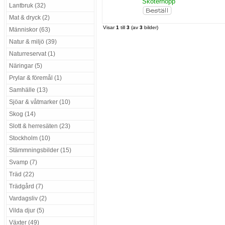
Skoterhopp
Lantbruk (32)
Mat & dryck (2)
Visar
1
till
3
(av
3
bilder)
Människor (63)
Natur & miljö (39)
Naturreservat (1)
Näringar (5)
Prylar & föremål (1)
Samhälle (13)
Sjöar & våtmarker (10)
Skog (14)
Slott & herresäten (23)
Stockholm (10)
Stämmningsbilder (15)
Svamp (7)
Träd (22)
Trädgård (7)
Vardagsliv (2)
Vilda djur (5)
Växter (49)