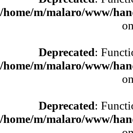
/home/m/malaro/www/hande
on
Deprecated
: Functi
/home/m/malaro/www/hande
on
Deprecated
: Functi
/home/m/malaro/www/hande
on