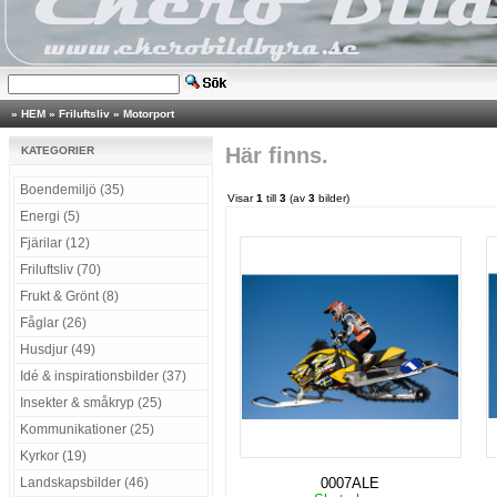
»
HEM
»
Friluftsliv
»
Motorport
Här finns.
KATEGORIER
Boendemiljö (35)
Visar
1
till
3
(av
3
bilder)
Energi (5)
Fjärilar (12)
Friluftsliv (70)
Frukt & Grönt (8)
Fåglar (26)
Husdjur (49)
Idé & inspirationsbilder (37)
Insekter & småkryp (25)
Kommunikationer (25)
Kyrkor (19)
Landskapsbilder (46)
0007ALE