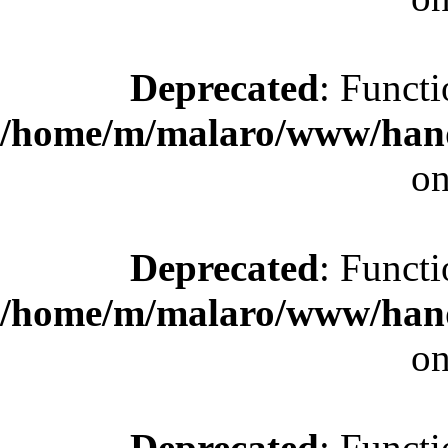
Deprecated
: Functi
/home/m/malaro/www/hande
on
Deprecated
: Functi
/home/m/malaro/www/hande
on
Deprecated
: Functi