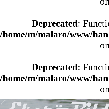
on
Deprecated
: Functi
/home/m/malaro/www/hande
on
Deprecated
: Functi
/home/m/malaro/www/hande
on