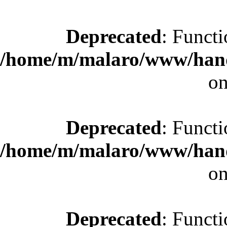
Deprecated
: Functi
/home/m/malaro/www/hande
on
Deprecated
: Functi
/home/m/malaro/www/hande
on
Deprecated
: Functi