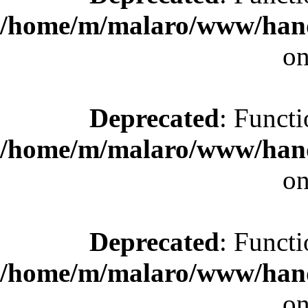
/home/m/malaro/www/hande
on
Deprecated
: Functi
/home/m/malaro/www/hande
on
Deprecated
: Functi
/home/m/malaro/www/hande
on