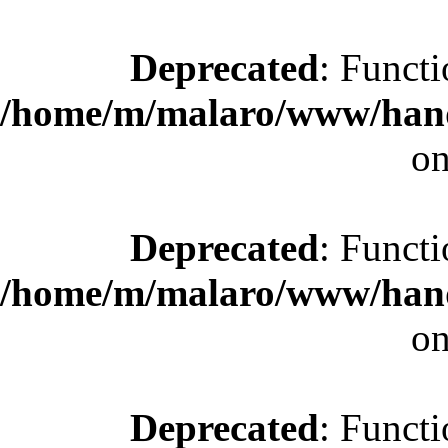
Deprecated
: Functi
/home/m/malaro/www/hande
on
Deprecated
: Functi
/home/m/malaro/www/hande
on
Deprecated
: Functi