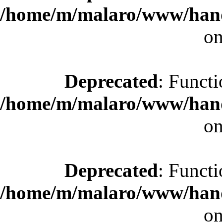
/home/m/malaro/www/hande
on
Deprecated
: Functi
/home/m/malaro/www/hande
on
Deprecated
: Functi
/home/m/malaro/www/hande
on