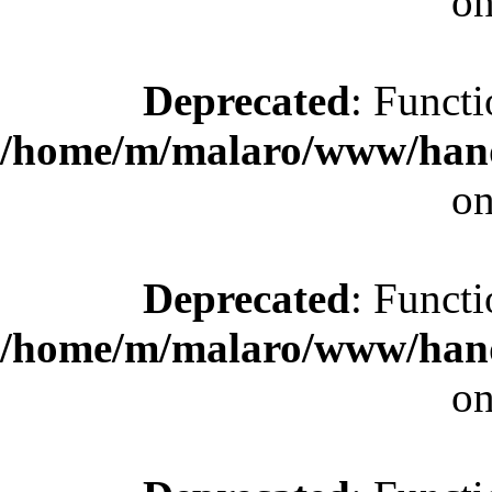
on
Deprecated
: Functi
/home/m/malaro/www/hande
on
Deprecated
: Functi
/home/m/malaro/www/hande
on