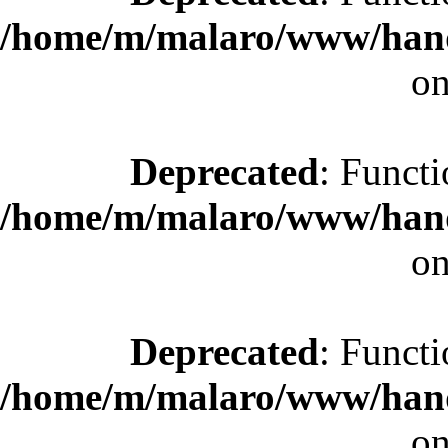
/home/m/malaro/www/hande
on
Deprecated
: Functi
/home/m/malaro/www/hande
on
Deprecated
: Functi
/home/m/malaro/www/hande
on