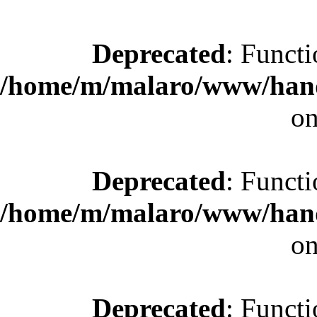
Deprecated
: Functi
/home/m/malaro/www/hande
on
Deprecated
: Functi
/home/m/malaro/www/hande
on
Deprecated
: Functi