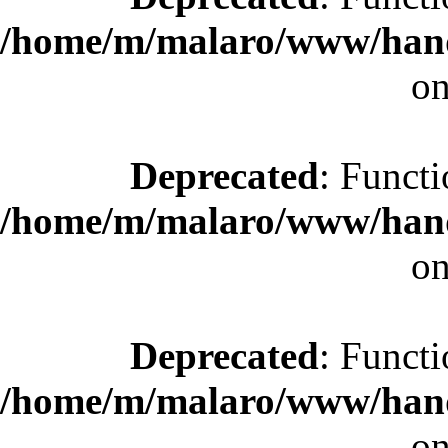
/home/m/malaro/www/hande
on
Deprecated
: Functi
/home/m/malaro/www/hande
on
Deprecated
: Functi
/home/m/malaro/www/hande
on