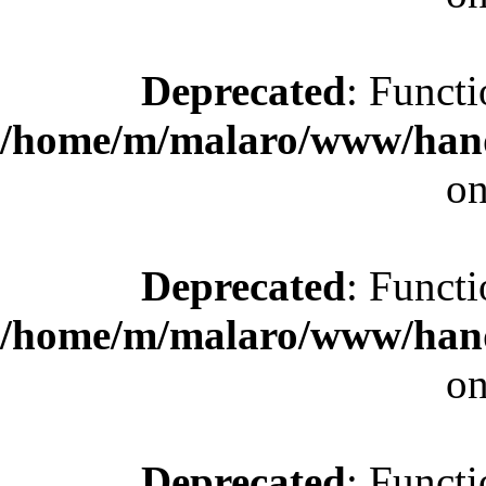
Deprecated
: Functi
/home/m/malaro/www/hande
on
Deprecated
: Functi
/home/m/malaro/www/hande
on
Deprecated
: Functi