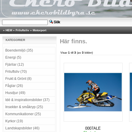
»
HEM
»
Friluftsliv
»
Motorport
Här finns.
KATEGORIER
Boendemiljö (35)
Visar
1
till
3
(av
3
bilder)
Energi (5)
Fjärilar (12)
Friluftsliv (70)
Frukt & Grönt (8)
Fåglar (26)
Husdjur (49)
Idé & inspirationsbilder (37)
Insekter & småkryp (25)
Kommunikationer (25)
Kyrkor (19)
Landskapsbilder (46)
0007ALE