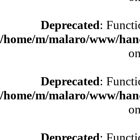
Deprecated
: Functi
/home/m/malaro/www/hande
on
Deprecated
: Functi
/home/m/malaro/www/hande
on
Deprecated
: Functi