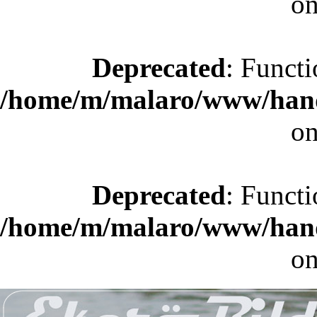
on
Deprecated
: Functi
/home/m/malaro/www/hande
on
Deprecated
: Functi
/home/m/malaro/www/hande
on