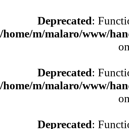
Deprecated
: Functi
/home/m/malaro/www/hande
on
Deprecated
: Functi
/home/m/malaro/www/hande
on
Deprecated
: Functi