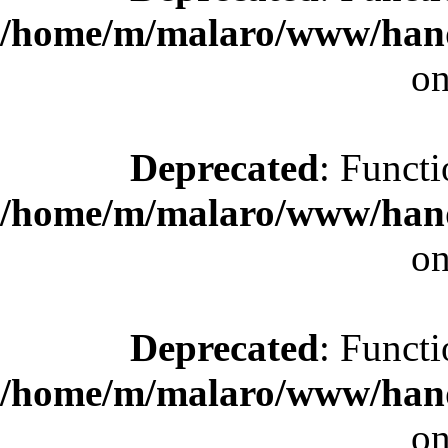
/home/m/malaro/www/hande
on
Deprecated
: Functi
/home/m/malaro/www/hande
on
Deprecated
: Functi
/home/m/malaro/www/hande
on