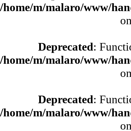
/home/m/malaro/www/hande
on
Deprecated
: Functi
/home/m/malaro/www/hande
on
Deprecated
: Functi
/home/m/malaro/www/hande
on