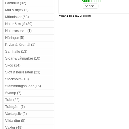
Skoterhopp
Lantbruk (32)
Mat & dryck (2)
Visar
1
till
3
(av
3
bilder)
Människor (63)
Natur & miljö (39)
Naturreservat (1)
Näringar (5)
Prylar & föremål (1)
Samhälle (13)
Sjöar & våtmarker (10)
Skog (14)
Slott & herresäten (23)
Stockholm (10)
Stämmningsbilder (15)
Svamp (7)
Träd (22)
Trädgård (7)
Vardagsliv (2)
Vilda djur (5)
Växter (49)