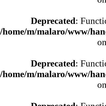
Deprecated
: Functi
/home/m/malaro/www/hande
on
Deprecated
: Functi
/home/m/malaro/www/hande
on
Deprecated
: Functi