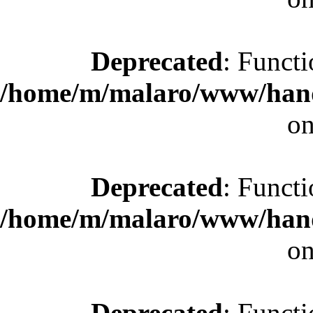
Deprecated
: Functi
/home/m/malaro/www/hande
on
Deprecated
: Functi
/home/m/malaro/www/hande
on
Deprecated
: Functi