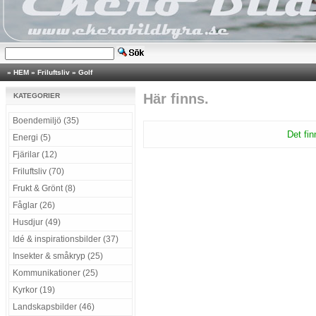
»
HEM
»
Friluftsliv
»
Golf
Här finns.
KATEGORIER
Boendemiljö (35)
Det fin
Energi (5)
Fjärilar (12)
Friluftsliv (70)
Frukt & Grönt (8)
Fåglar (26)
Husdjur (49)
Idé & inspirationsbilder (37)
Insekter & småkryp (25)
Kommunikationer (25)
Kyrkor (19)
Landskapsbilder (46)