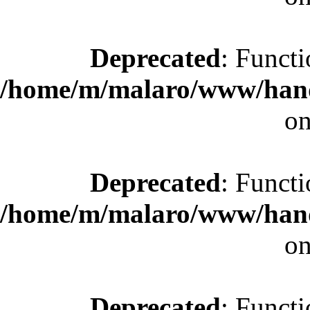
Deprecated
: Functi
/home/m/malaro/www/hande
on
Deprecated
: Functi
/home/m/malaro/www/hande
on
Deprecated
: Functi