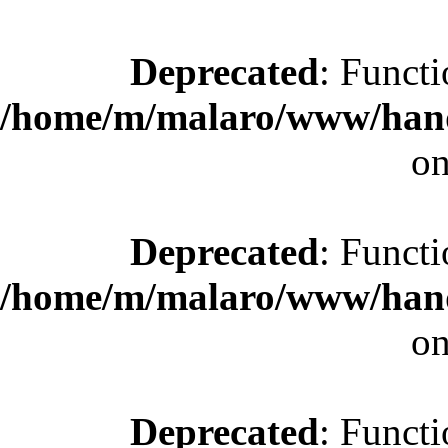
Deprecated
: Functi
/home/m/malaro/www/hande
on
Deprecated
: Functi
/home/m/malaro/www/hande
on
Deprecated
: Functi