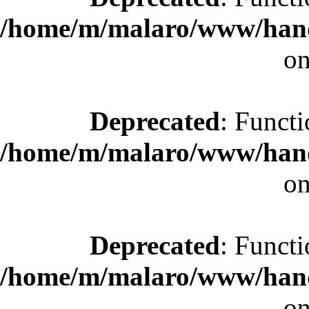
/home/m/malaro/www/hande
on
Deprecated
: Functi
/home/m/malaro/www/hande
on
Deprecated
: Functi
/home/m/malaro/www/hande
on