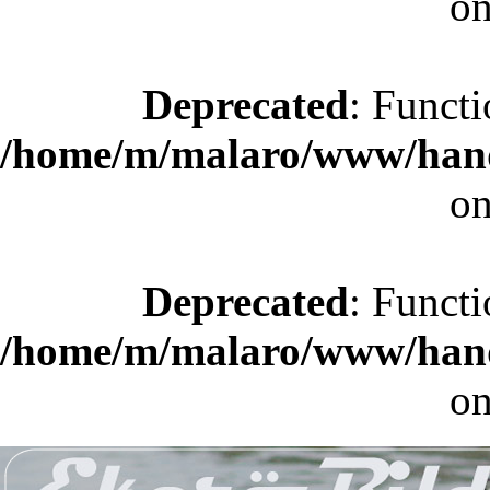
on
Deprecated
: Functi
/home/m/malaro/www/hande
on
Deprecated
: Functi
/home/m/malaro/www/hande
on