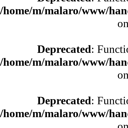
/home/m/malaro/www/hande
on
Deprecated
: Functi
/home/m/malaro/www/hande
on
Deprecated
: Functi
/home/m/malaro/www/hande
on