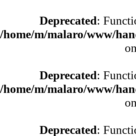
Deprecated
: Functi
/home/m/malaro/www/hande
on
Deprecated
: Functi
/home/m/malaro/www/hande
on
Deprecated
: Functi