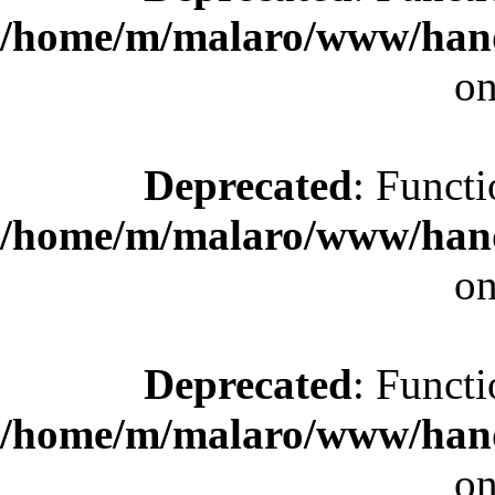
/home/m/malaro/www/hande
on
Deprecated
: Functi
/home/m/malaro/www/hande
on
Deprecated
: Functi
/home/m/malaro/www/hande
on