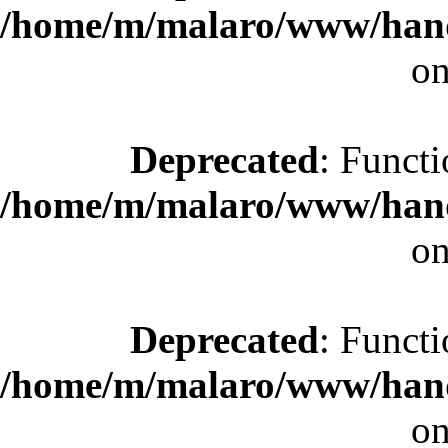
/home/m/malaro/www/hande
on
Deprecated
: Functi
/home/m/malaro/www/hande
on
Deprecated
: Functi
/home/m/malaro/www/hande
on