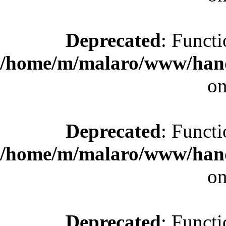
Deprecated
: Functi
/home/m/malaro/www/hande
on
Deprecated
: Functi
/home/m/malaro/www/hande
on
Deprecated
: Functi