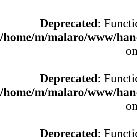
Deprecated
: Functi
/home/m/malaro/www/hande
on
Deprecated
: Functi
/home/m/malaro/www/hande
on
Deprecated
: Functi