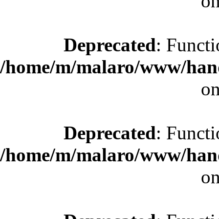
on
Deprecated
: Functi
/home/m/malaro/www/hande
on
Deprecated
: Functi
/home/m/malaro/www/hande
on