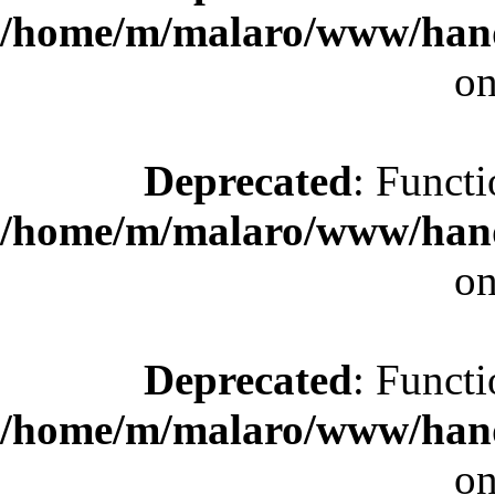
/home/m/malaro/www/hande
on
Deprecated
: Functi
/home/m/malaro/www/hande
on
Deprecated
: Functi
/home/m/malaro/www/hande
on