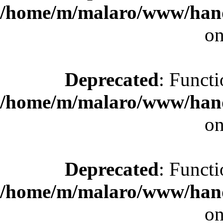
/home/m/malaro/www/hande
on
Deprecated
: Functi
/home/m/malaro/www/hande
on
Deprecated
: Functi
/home/m/malaro/www/hande
on