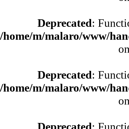
Deprecated
: Functi
/home/m/malaro/www/hande
on
Deprecated
: Functi
/home/m/malaro/www/hande
on
Deprecated
: Functi