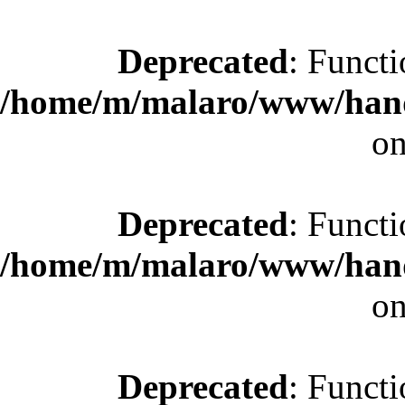
Deprecated
: Functi
/home/m/malaro/www/hande
on
Deprecated
: Functi
/home/m/malaro/www/hande
on
Deprecated
: Functi