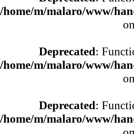
/home/m/malaro/www/hande
on
Deprecated
: Functi
/home/m/malaro/www/hande
on
Deprecated
: Functi
/home/m/malaro/www/hande
on