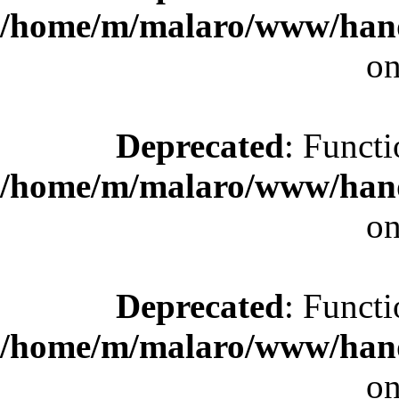
/home/m/malaro/www/hande
on
Deprecated
: Functi
/home/m/malaro/www/hande
on
Deprecated
: Functi
/home/m/malaro/www/hande
on