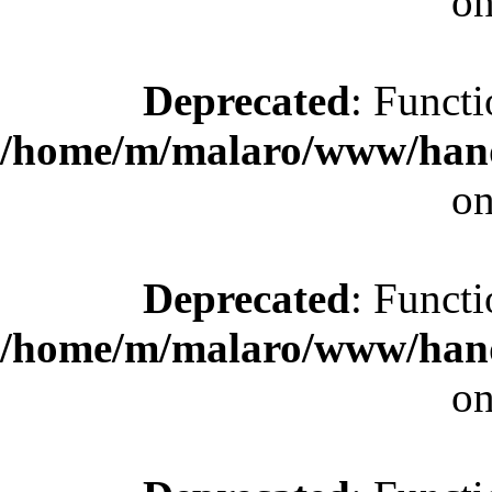
on
Deprecated
: Functi
/home/m/malaro/www/hande
on
Deprecated
: Functi
/home/m/malaro/www/hande
on