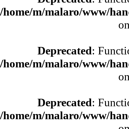
/home/m/malaro/www/hande
on
Deprecated
: Functi
/home/m/malaro/www/hande
on
Deprecated
: Functi
/home/m/malaro/www/hande
on