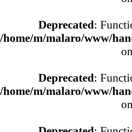
Deprecated
: Functi
/home/m/malaro/www/hande
on
Deprecated
: Functi
/home/m/malaro/www/hande
on
Deprecated
: Functi