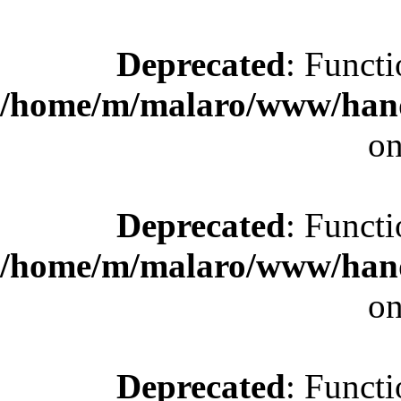
Deprecated
: Functi
/home/m/malaro/www/hande
on
Deprecated
: Functi
/home/m/malaro/www/hande
on
Deprecated
: Functi