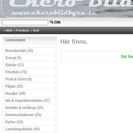
»
HEM
»
Friluftsliv
»
Golf
Här finns.
KATEGORIER
Boendemiljö (35)
Det fin
Energi (5)
Fjärilar (12)
Friluftsliv (70)
Frukt & Grönt (8)
Fåglar (26)
Husdjur (49)
Idé & inspirationsbilder (37)
Insekter & småkryp (25)
Kommunikationer (25)
Kyrkor (19)
Landskapsbilder (46)