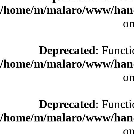
/home/m/malaro/www/hande
on
Deprecated
: Functi
/home/m/malaro/www/hande
on
Deprecated
: Functi
/home/m/malaro/www/hande
on