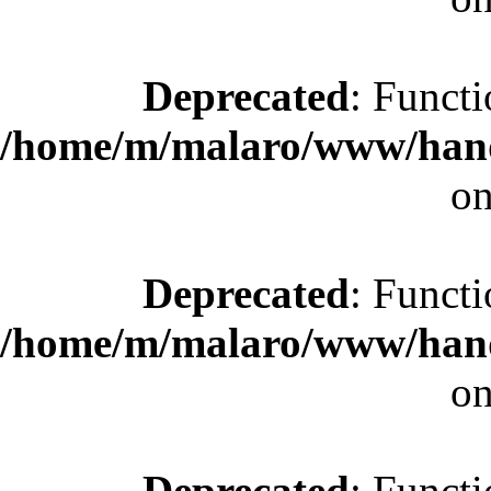
Deprecated
: Functi
/home/m/malaro/www/hande
on
Deprecated
: Functi
/home/m/malaro/www/hande
on
Deprecated
: Functi