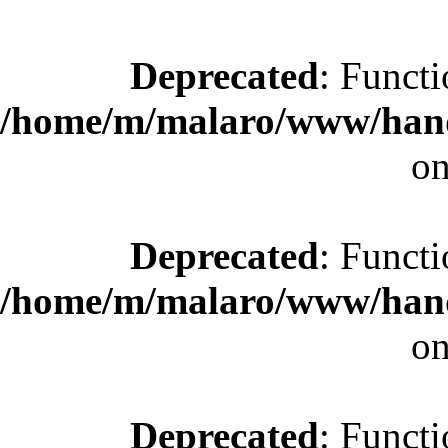
Deprecated
: Functi
/home/m/malaro/www/hande
on
Deprecated
: Functi
/home/m/malaro/www/hande
on
Deprecated
: Functi