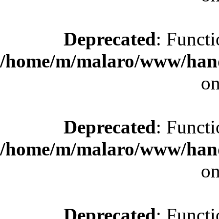
Deprecated
: Functi
/home/m/malaro/www/hande
on
Deprecated
: Functi
/home/m/malaro/www/hande
on
Deprecated
: Functi