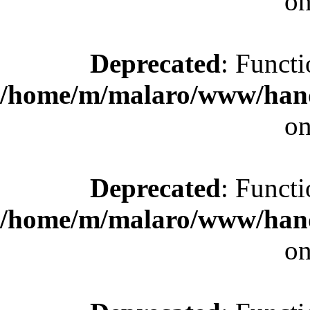
on
Deprecated
: Functi
/home/m/malaro/www/hande
on
Deprecated
: Functi
/home/m/malaro/www/hande
on