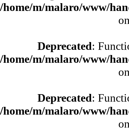
/home/m/malaro/www/hande
on
Deprecated
: Functi
/home/m/malaro/www/hande
on
Deprecated
: Functi
/home/m/malaro/www/hande
on