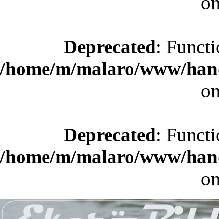
on
Deprecated
: Functi
/home/m/malaro/www/hande
on
Deprecated
: Functi
/home/m/malaro/www/hande
on