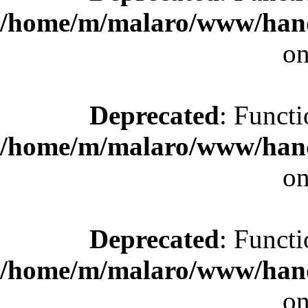
/home/m/malaro/www/hande
on
Deprecated
: Functi
/home/m/malaro/www/hande
on
Deprecated
: Functi
/home/m/malaro/www/hande
on