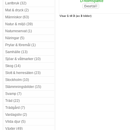
D-holmsparke
Lantbruk (32)
Mat & dryck (2)
Visar
1
till
3
(av
3
bilder)
Människor (63)
Natur & miljö (39)
Naturreservat (1)
Näringar (5)
Prylar & föremål (1)
Samhälle (13)
Sjöar & våtmarker (10)
Skog (14)
Slott & herresäten (23)
Stockholm (10)
Stämmningsbilder (15)
Svamp (7)
Träd (22)
Trädgård (7)
Vardagsliv (2)
Vilda djur (5)
Växter (49)