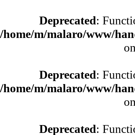
Deprecated
: Functi
/home/m/malaro/www/hande
on
Deprecated
: Functi
/home/m/malaro/www/hande
on
Deprecated
: Functi