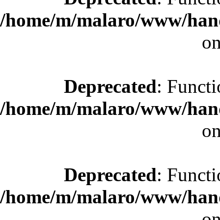
/home/m/malaro/www/hande
on
Deprecated
: Functi
/home/m/malaro/www/hande
on
Deprecated
: Functi
/home/m/malaro/www/hande
on