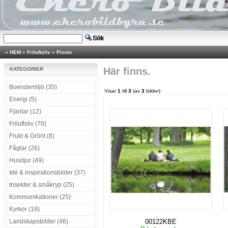
»
HEM
»
Friluftsliv
»
Picnic
Här finns.
KATEGORIER
Boendemiljö (35)
Visar
1
till
3
(av
3
bilder)
Energi (5)
Fjärilar (12)
Friluftsliv (70)
Frukt & Grönt (8)
Fåglar (26)
Husdjur (49)
Idé & inspirationsbilder (37)
Insekter & småkryp (25)
Kommunikationer (25)
Kyrkor (19)
Landskapsbilder (46)
00122KBE