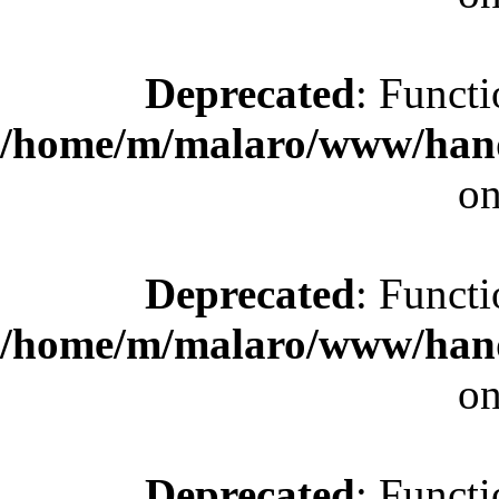
Deprecated
: Functi
/home/m/malaro/www/hande
on
Deprecated
: Functi
/home/m/malaro/www/hande
on
Deprecated
: Functi