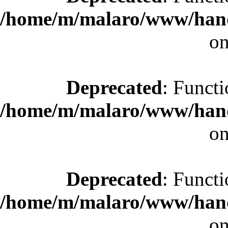
/home/m/malaro/www/hande
on
Deprecated
: Functi
/home/m/malaro/www/hande
on
Deprecated
: Functi
/home/m/malaro/www/hande
on