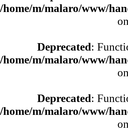
/home/m/malaro/www/hande
on
Deprecated
: Functi
/home/m/malaro/www/hande
on
Deprecated
: Functi
/home/m/malaro/www/hande
on