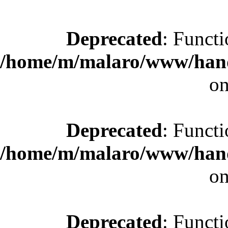
Deprecated
: Functi
/home/m/malaro/www/hande
on
Deprecated
: Functi
/home/m/malaro/www/hande
on
Deprecated
: Functi