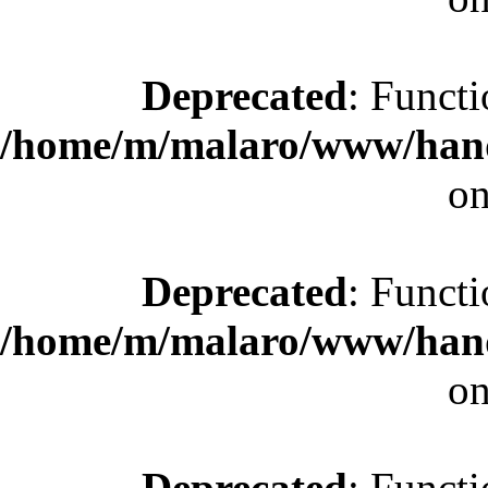
Deprecated
: Functi
/home/m/malaro/www/hande
on
Deprecated
: Functi
/home/m/malaro/www/hande
on
Deprecated
: Functi