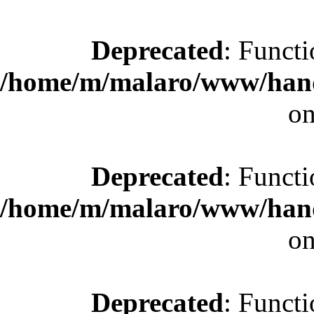
Deprecated
: Functi
/home/m/malaro/www/hande
on
Deprecated
: Functi
/home/m/malaro/www/hande
on
Deprecated
: Functi