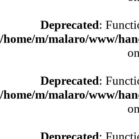
Deprecated
: Functi
/home/m/malaro/www/hande
on
Deprecated
: Functi
/home/m/malaro/www/hande
on
Deprecated
: Functi