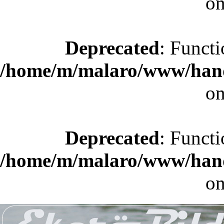
on
Deprecated
: Functi
/home/m/malaro/www/hande
on
Deprecated
: Functi
/home/m/malaro/www/hande
on