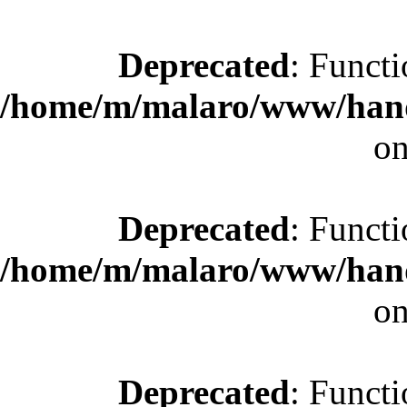
Deprecated
: Functi
/home/m/malaro/www/hande
on
Deprecated
: Functi
/home/m/malaro/www/hande
on
Deprecated
: Functi