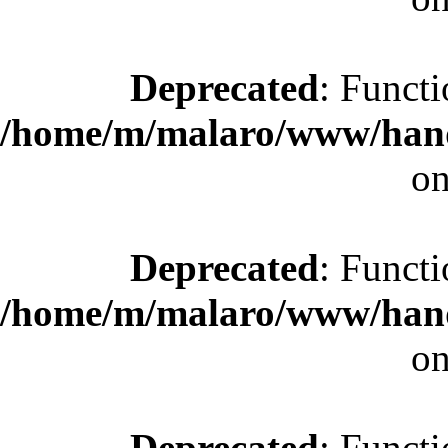
Deprecated
: Functi
/home/m/malaro/www/hande
on
Deprecated
: Functi
/home/m/malaro/www/hande
on
Deprecated
: Functi