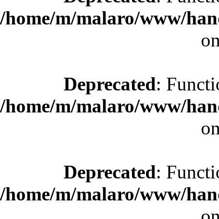
/home/m/malaro/www/hande
on
Deprecated
: Functi
/home/m/malaro/www/hande
on
Deprecated
: Functi
/home/m/malaro/www/hande
on