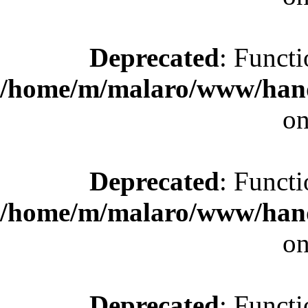
Deprecated
: Functi
/home/m/malaro/www/hande
on
Deprecated
: Functi
/home/m/malaro/www/hande
on
Deprecated
: Functi