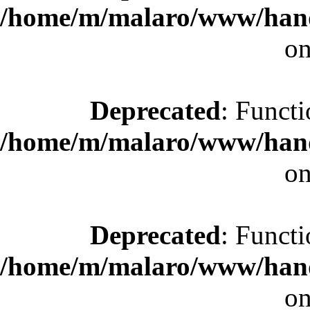
/home/m/malaro/www/hande
on
Deprecated
: Functi
/home/m/malaro/www/hande
on
Deprecated
: Functi
/home/m/malaro/www/hande
on