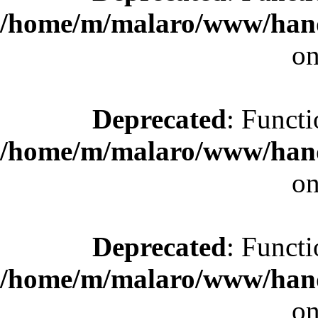
/home/m/malaro/www/hande
on
Deprecated
: Functi
/home/m/malaro/www/hande
on
Deprecated
: Functi
/home/m/malaro/www/hande
on