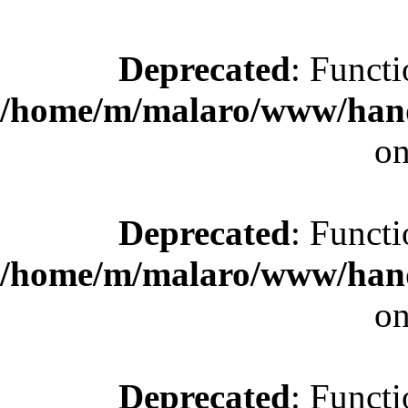
Deprecated
: Functi
/home/m/malaro/www/hande
on
Deprecated
: Functi
/home/m/malaro/www/hande
on
Deprecated
: Functi