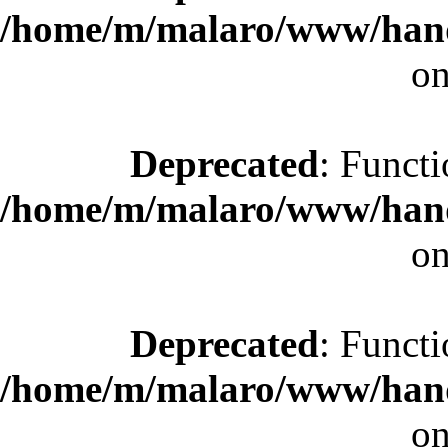
/home/m/malaro/www/hande
on
Deprecated
: Functi
/home/m/malaro/www/hande
on
Deprecated
: Functi
/home/m/malaro/www/hande
on