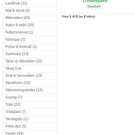
D-holmsparke
Lantbruk (32)
Mat & dryck (2)
Visar
1
till
3
(av
3
bilder)
Människor (63)
Natur & miljö (39)
Naturreservat (1)
Näringar (5)
Prylar & föremål (1)
Samhälle (13)
Sjöar & våtmarker (10)
Skog (14)
Slott & herresäten (23)
Stockholm (10)
Stämmningsbilder (15)
Svamp (7)
Träd (22)
Trädgård (7)
Vardagsliv (2)
Vilda djur (5)
Växter (49)