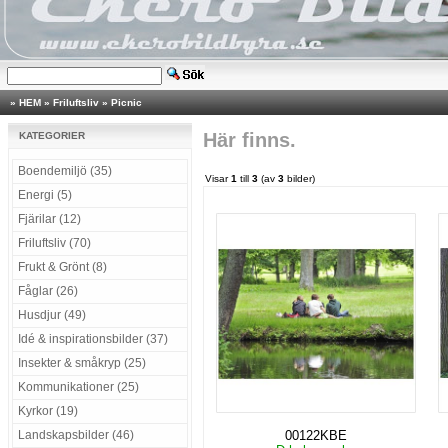
»
HEM
»
Friluftsliv
»
Picnic
Här finns.
KATEGORIER
Boendemiljö (35)
Visar
1
till
3
(av
3
bilder)
Energi (5)
Fjärilar (12)
Friluftsliv (70)
Frukt & Grönt (8)
Fåglar (26)
Husdjur (49)
Idé & inspirationsbilder (37)
Insekter & småkryp (25)
Kommunikationer (25)
Kyrkor (19)
Landskapsbilder (46)
00122KBE