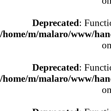
on
Deprecated
: Functi
/home/m/malaro/www/hande
on
Deprecated
: Functi
/home/m/malaro/www/hande
on