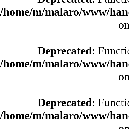
/home/m/malaro/www/hande
on
Deprecated
: Functi
/home/m/malaro/www/hande
on
Deprecated
: Functi
/home/m/malaro/www/hande
on