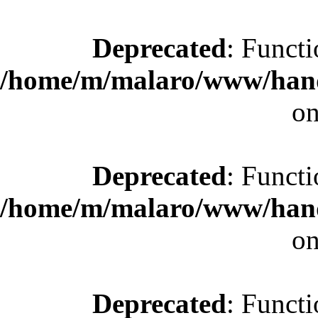
Deprecated
: Functi
/home/m/malaro/www/hande
on
Deprecated
: Functi
/home/m/malaro/www/hande
on
Deprecated
: Functi