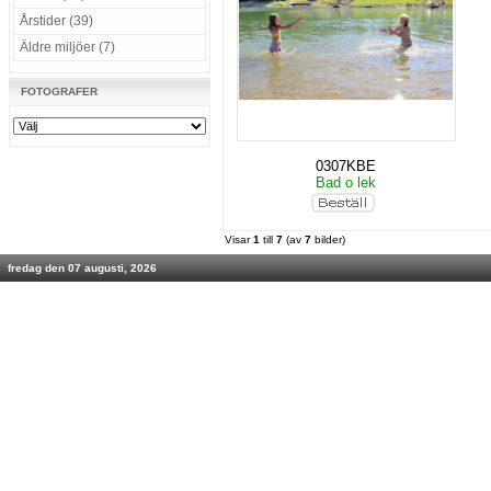
Årstider (39)
Äldre miljöer (7)
FOTOGRAFER
0307KBE
Bad o lek
Visar
1
till
7
(av
7
bilder)
fredag den 07 augusti, 2026