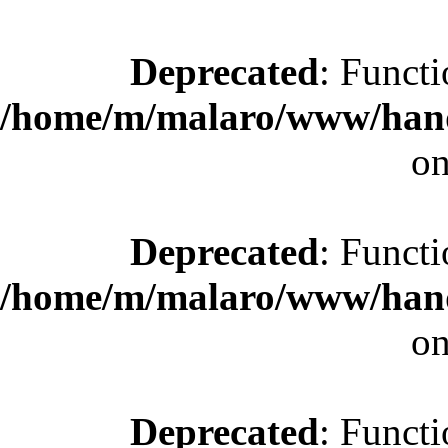
Deprecated
: Functi
/home/m/malaro/www/hande
on
Deprecated
: Functi
/home/m/malaro/www/hande
on
Deprecated
: Functi