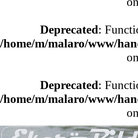
on
Deprecated
: Functi
/home/m/malaro/www/hande
on
Deprecated
: Functi
/home/m/malaro/www/hande
on