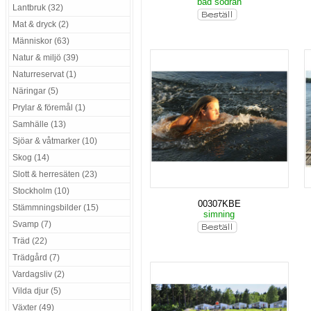
bad södran
Lantbruk (32)
Mat & dryck (2)
Människor (63)
Natur & miljö (39)
Naturreservat (1)
Näringar (5)
Prylar & föremål (1)
Samhälle (13)
Sjöar & våtmarker (10)
Skog (14)
Slott & herresäten (23)
Stockholm (10)
00307KBE
Stämmningsbilder (15)
simning
Svamp (7)
Träd (22)
Trädgård (7)
Vardagsliv (2)
Vilda djur (5)
Växter (49)