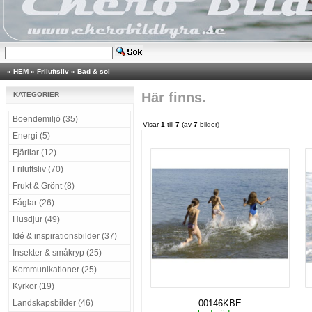
»
HEM
»
Friluftsliv
»
Bad & sol
Här finns.
KATEGORIER
Boendemiljö (35)
Visar
1
till
7
(av
7
bilder)
Energi (5)
Fjärilar (12)
Friluftsliv (70)
Frukt & Grönt (8)
Fåglar (26)
Husdjur (49)
Idé & inspirationsbilder (37)
Insekter & småkryp (25)
Kommunikationer (25)
Kyrkor (19)
Landskapsbilder (46)
00146KBE