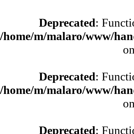
Deprecated
: Functi
/home/m/malaro/www/hande
on
Deprecated
: Functi
/home/m/malaro/www/hande
on
Deprecated
: Functi