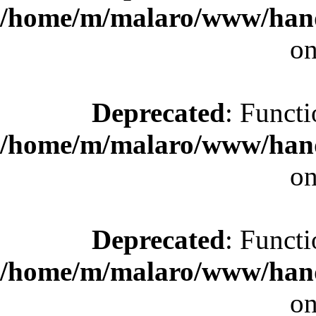
/home/m/malaro/www/hande
on
Deprecated
: Functi
/home/m/malaro/www/hande
on
Deprecated
: Functi
/home/m/malaro/www/hande
on