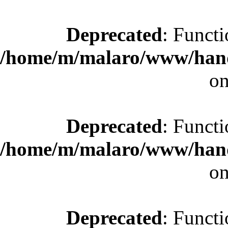
Deprecated
: Functi
/home/m/malaro/www/hande
on
Deprecated
: Functi
/home/m/malaro/www/hande
on
Deprecated
: Functi