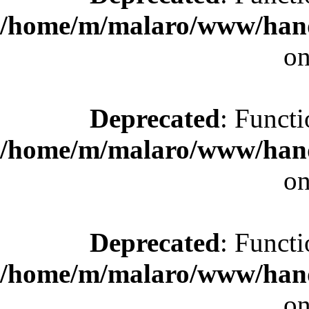
/home/m/malaro/www/hande
on
Deprecated
: Functi
/home/m/malaro/www/hande
on
Deprecated
: Functi
/home/m/malaro/www/hande
on