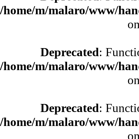
/home/m/malaro/www/hande
on
Deprecated
: Functi
/home/m/malaro/www/hande
on
Deprecated
: Functi
/home/m/malaro/www/hande
on