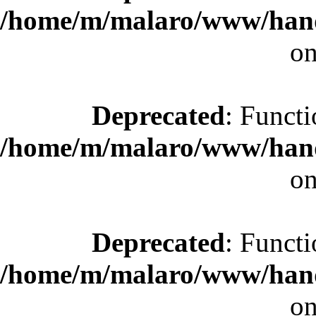
/home/m/malaro/www/hande
on
Deprecated
: Functi
/home/m/malaro/www/hande
on
Deprecated
: Functi
/home/m/malaro/www/hande
on