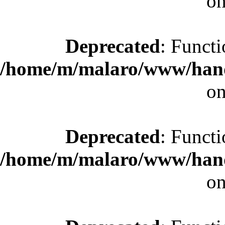
on
Deprecated
: Functi
/home/m/malaro/www/hande
on
Deprecated
: Functi
/home/m/malaro/www/hande
on