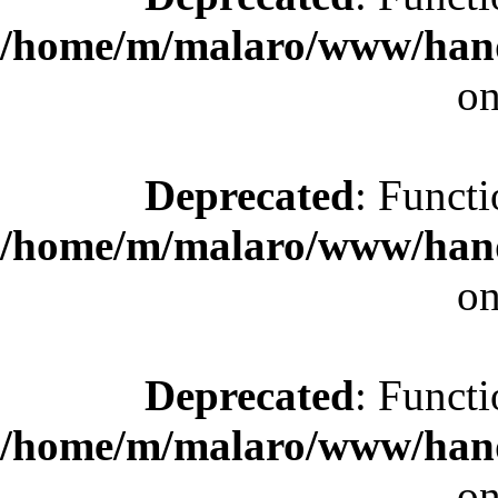
/home/m/malaro/www/hande
on
Deprecated
: Functi
/home/m/malaro/www/hande
on
Deprecated
: Functi
/home/m/malaro/www/hande
on