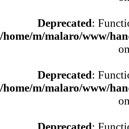
Deprecated
: Functi
/home/m/malaro/www/hande
on
Deprecated
: Functi
/home/m/malaro/www/hande
on
Deprecated
: Functi