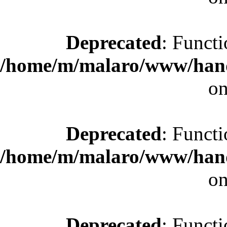
Deprecated
: Functi
/home/m/malaro/www/hande
on
Deprecated
: Functi
/home/m/malaro/www/hande
on
Deprecated
: Functi