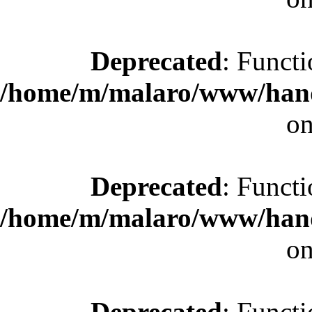
Deprecated
: Functi
/home/m/malaro/www/hande
on
Deprecated
: Functi
/home/m/malaro/www/hande
on
Deprecated
: Functi