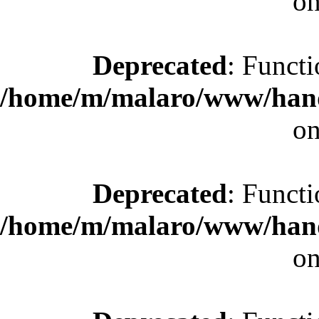
on
Deprecated
: Functi
/home/m/malaro/www/hande
on
Deprecated
: Functi
/home/m/malaro/www/hande
on