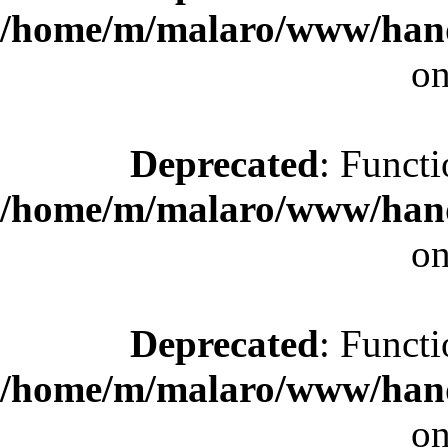
/home/m/malaro/www/hande
on
Deprecated
: Functi
/home/m/malaro/www/hande
on
Deprecated
: Functi
/home/m/malaro/www/hande
on