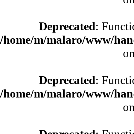
Deprecated
: Functi
/home/m/malaro/www/hande
on
Deprecated
: Functi
/home/m/malaro/www/hande
on
Deprecated
: Functi