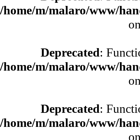
/home/m/malaro/www/hande
on
Deprecated
: Functi
/home/m/malaro/www/hande
on
Deprecated
: Functi
/home/m/malaro/www/hande
on