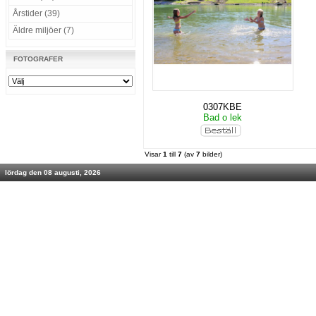
Årstider (39)
Äldre miljöer (7)
FOTOGRAFER
0307KBE
Bad o lek
Visar
1
till
7
(av
7
bilder)
lördag den 08 augusti, 2026