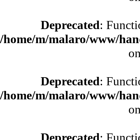
Deprecated
: Functi
/home/m/malaro/www/hande
on
Deprecated
: Functi
/home/m/malaro/www/hande
on
Deprecated
: Functi