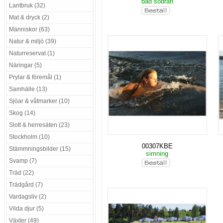
bad södran
Lantbruk (32)
Mat & dryck (2)
Människor (63)
Natur & miljö (39)
Naturreservat (1)
Näringar (5)
Prylar & föremål (1)
Samhälle (13)
Sjöar & våtmarker (10)
Skog (14)
Slott & herresäten (23)
Stockholm (10)
00307KBE
Stämmningsbilder (15)
simning
Svamp (7)
Träd (22)
Trädgård (7)
Vardagsliv (2)
Vilda djur (5)
Växter (49)