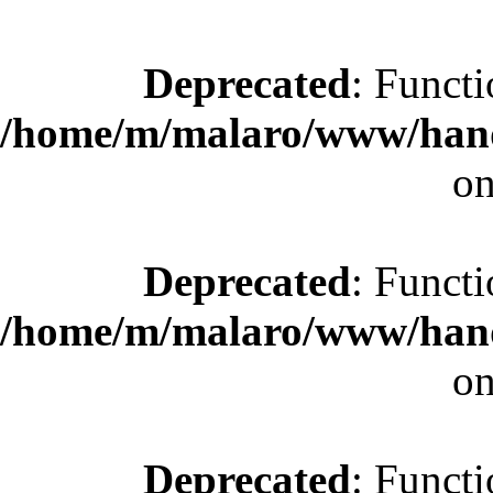
Deprecated
: Functi
/home/m/malaro/www/hande
on
Deprecated
: Functi
/home/m/malaro/www/hande
on
Deprecated
: Functi