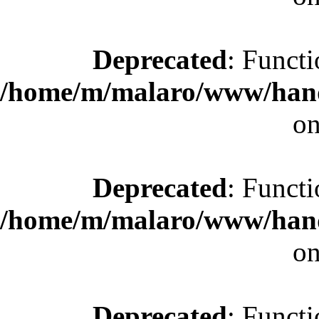
Deprecated
: Functi
/home/m/malaro/www/hande
on
Deprecated
: Functi
/home/m/malaro/www/hande
on
Deprecated
: Functi