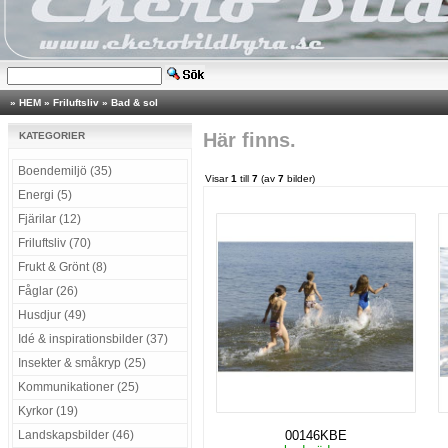
»
HEM
»
Friluftsliv
»
Bad & sol
Här finns.
KATEGORIER
Boendemiljö (35)
Visar
1
till
7
(av
7
bilder)
Energi (5)
Fjärilar (12)
Friluftsliv (70)
Frukt & Grönt (8)
Fåglar (26)
Husdjur (49)
Idé & inspirationsbilder (37)
Insekter & småkryp (25)
Kommunikationer (25)
Kyrkor (19)
Landskapsbilder (46)
00146KBE