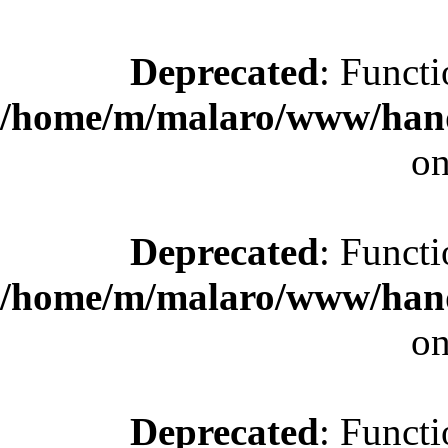
Deprecated
: Functi
/home/m/malaro/www/hande
on
Deprecated
: Functi
/home/m/malaro/www/hande
on
Deprecated
: Functi