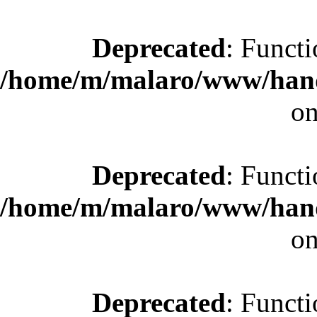
Deprecated
: Functi
/home/m/malaro/www/hande
on
Deprecated
: Functi
/home/m/malaro/www/hande
on
Deprecated
: Functi