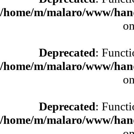
/home/m/malaro/www/hande
on
Deprecated
: Functi
/home/m/malaro/www/hande
on
Deprecated
: Functi
/home/m/malaro/www/hande
on