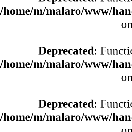
/home/m/malaro/www/hande
on
Deprecated
: Functi
/home/m/malaro/www/hande
on
Deprecated
: Functi
/home/m/malaro/www/hande
on