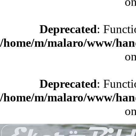
on
Deprecated
: Functi
/home/m/malaro/www/hande
on
Deprecated
: Functi
/home/m/malaro/www/hande
on