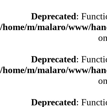
Deprecated
: Functi
/home/m/malaro/www/hande
on
Deprecated
: Functi
/home/m/malaro/www/hande
on
Deprecated
: Functi