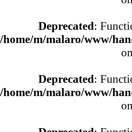
Deprecated
: Functi
/home/m/malaro/www/hande
on
Deprecated
: Functi
/home/m/malaro/www/hande
on
Deprecated
: Functi