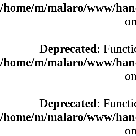
/home/m/malaro/www/hande
on
Deprecated
: Functi
/home/m/malaro/www/hande
on
Deprecated
: Functi
/home/m/malaro/www/hande
on