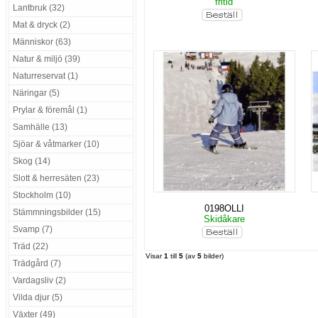
fritid
Lantbruk (32)
Mat & dryck (2)
Människor (63)
Natur & miljö (39)
Naturreservat (1)
Näringar (5)
Prylar & föremål (1)
Samhälle (13)
Sjöar & våtmarker (10)
Skog (14)
Slott & herresäten (23)
Stockholm (10)
0198OLLI
Stämmningsbilder (15)
Skidåkare
Svamp (7)
Träd (22)
Visar
1
till
5
(av
5
bilder)
Trädgård (7)
Vardagsliv (2)
Vilda djur (5)
Växter (49)