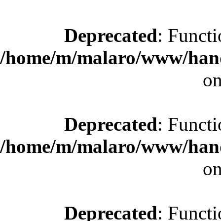
Deprecated
: Functi
/home/m/malaro/www/hande
on
Deprecated
: Functi
/home/m/malaro/www/hande
on
Deprecated
: Functi