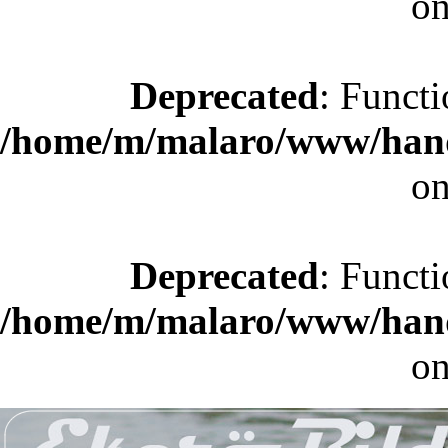
on
Deprecated
: Functi
/home/m/malaro/www/hande
on
Deprecated
: Functi
/home/m/malaro/www/hande
on