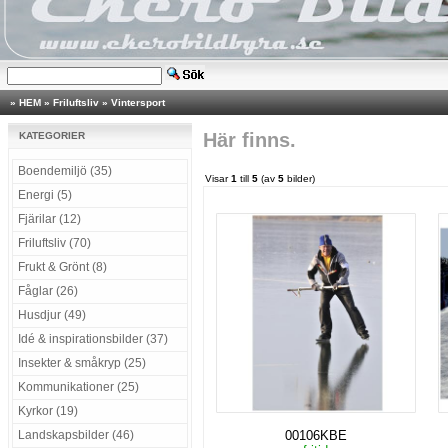
»
HEM
»
Friluftsliv
»
Vintersport
Här finns.
KATEGORIER
Boendemiljö (35)
Visar
1
till
5
(av
5
bilder)
Energi (5)
Fjärilar (12)
Friluftsliv (70)
Frukt & Grönt (8)
Fåglar (26)
Husdjur (49)
Idé & inspirationsbilder (37)
Insekter & småkryp (25)
Kommunikationer (25)
Kyrkor (19)
Landskapsbilder (46)
00106KBE