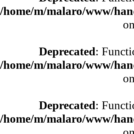
/home/m/malaro/www/hande
on
Deprecated
: Functi
/home/m/malaro/www/hande
on
Deprecated
: Functi
/home/m/malaro/www/hande
on