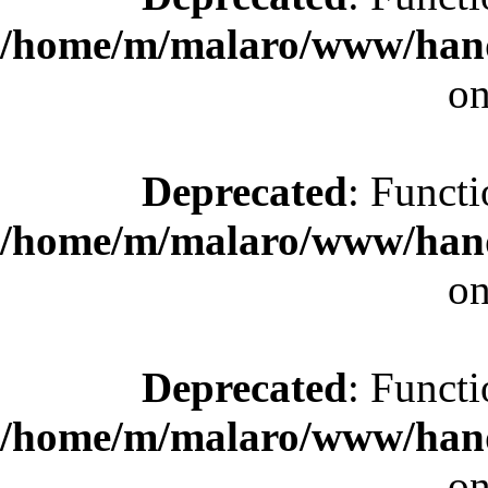
/home/m/malaro/www/hande
on
Deprecated
: Functi
/home/m/malaro/www/hande
on
Deprecated
: Functi
/home/m/malaro/www/hande
on