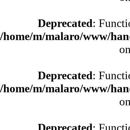
Deprecated
: Functi
/home/m/malaro/www/hande
on
Deprecated
: Functi
/home/m/malaro/www/hande
on
Deprecated
: Functi