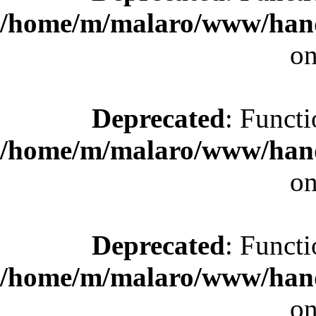
/home/m/malaro/www/hande
on
Deprecated
: Functi
/home/m/malaro/www/hande
on
Deprecated
: Functi
/home/m/malaro/www/hande
on