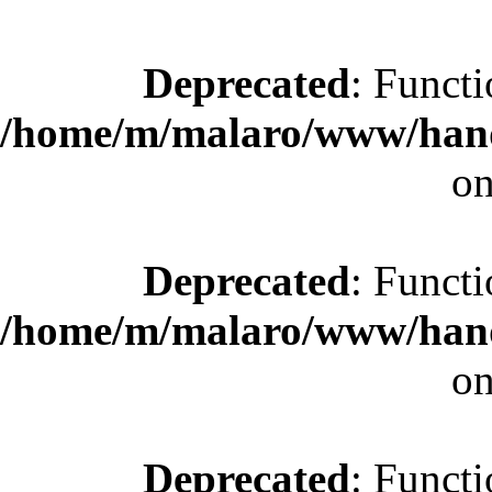
Deprecated
: Functi
/home/m/malaro/www/hande
on
Deprecated
: Functi
/home/m/malaro/www/hande
on
Deprecated
: Functi