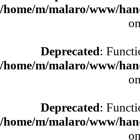
/home/m/malaro/www/hande
on
Deprecated
: Functi
/home/m/malaro/www/hande
on
Deprecated
: Functi
/home/m/malaro/www/hande
on