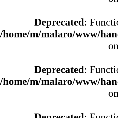
Deprecated
: Functi
/home/m/malaro/www/hande
on
Deprecated
: Functi
/home/m/malaro/www/hande
on
Deprecated
: Functi