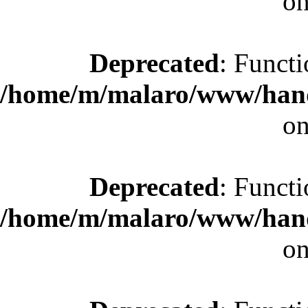
on
Deprecated
: Functi
/home/m/malaro/www/hande
on
Deprecated
: Functi
/home/m/malaro/www/hande
on