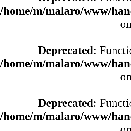
/home/m/malaro/www/hande
on
Deprecated
: Functi
/home/m/malaro/www/hande
on
Deprecated
: Functi
/home/m/malaro/www/hande
on