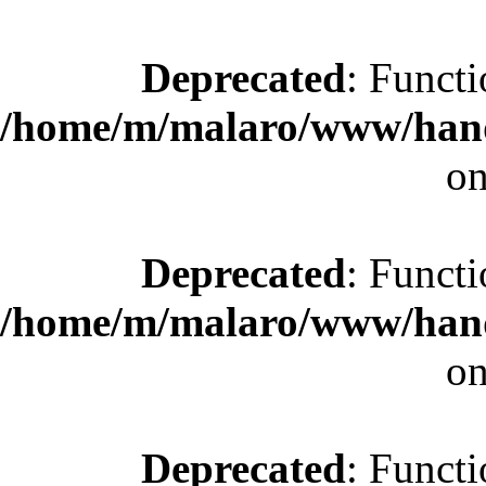
Deprecated
: Functi
/home/m/malaro/www/hande
on
Deprecated
: Functi
/home/m/malaro/www/hande
on
Deprecated
: Functi