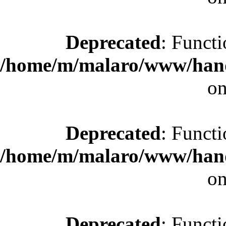
Deprecated
: Functi
/home/m/malaro/www/hande
on
Deprecated
: Functi
/home/m/malaro/www/hande
on
Deprecated
: Functi