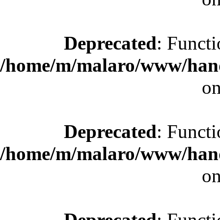
Deprecated
: Functi
/home/m/malaro/www/hande
on
Deprecated
: Functi
/home/m/malaro/www/hande
on
Deprecated
: Functi