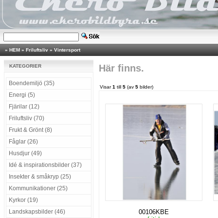
»
HEM
»
Friluftsliv
»
Vintersport
Här finns.
KATEGORIER
Boendemiljö (35)
Visar
1
till
5
(av
5
bilder)
Energi (5)
Fjärilar (12)
Friluftsliv (70)
Frukt & Grönt (8)
Fåglar (26)
Husdjur (49)
Idé & inspirationsbilder (37)
Insekter & småkryp (25)
Kommunikationer (25)
Kyrkor (19)
Landskapsbilder (46)
00106KBE