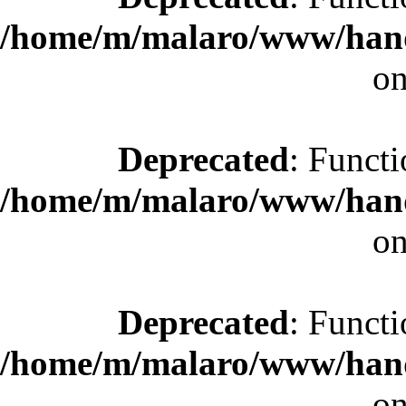
/home/m/malaro/www/hande
on
Deprecated
: Functi
/home/m/malaro/www/hande
on
Deprecated
: Functi
/home/m/malaro/www/hande
on