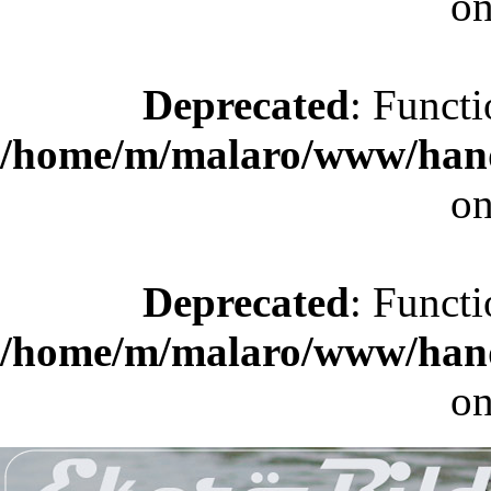
on
Deprecated
: Functi
/home/m/malaro/www/hande
on
Deprecated
: Functi
/home/m/malaro/www/hande
on