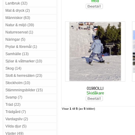
fritid
Lantbruk (32)
Mat & dryck (2)
Människor (63)
Natur & miljö (39)
Naturreservat (1)
Näringar (5)
Prylar & föremål (1)
Samhälle (13)
Sjöar & våtmarker (10)
Skog (14)
Slott & herresäten (23)
Stockholm (10)
0198OLLI
Stämmningsbilder (15)
Skidåkare
Svamp (7)
Träd (22)
Visar
1
till
5
(av
5
bilder)
Trädgård (7)
Vardagsliv (2)
Vilda djur (5)
Växter (49)