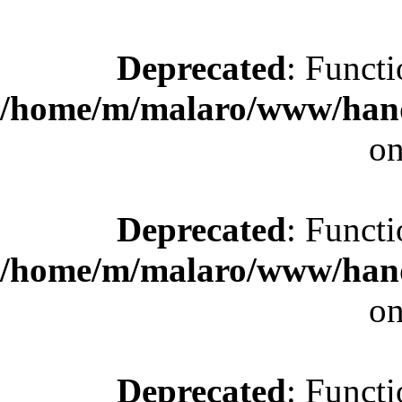
Deprecated
: Functi
/home/m/malaro/www/hande
on
Deprecated
: Functi
/home/m/malaro/www/hande
on
Deprecated
: Functi