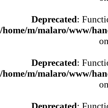
Deprecated
: Functi
/home/m/malaro/www/hande
on
Deprecated
: Functi
/home/m/malaro/www/hande
on
Deprecated
: Functi