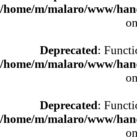
/home/m/malaro/www/hande
on
Deprecated
: Functi
/home/m/malaro/www/hande
on
Deprecated
: Functi
/home/m/malaro/www/hande
on