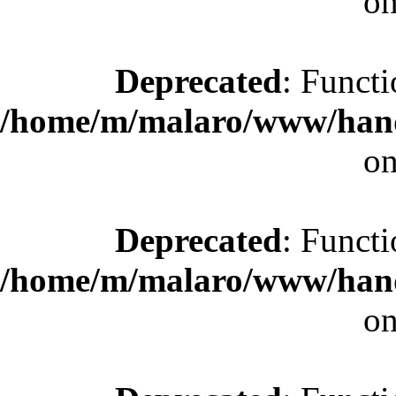
on
Deprecated
: Functi
/home/m/malaro/www/hande
on
Deprecated
: Functi
/home/m/malaro/www/hande
on