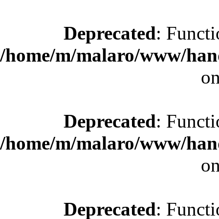
Deprecated
: Functi
/home/m/malaro/www/hande
on
Deprecated
: Functi
/home/m/malaro/www/hande
on
Deprecated
: Functi