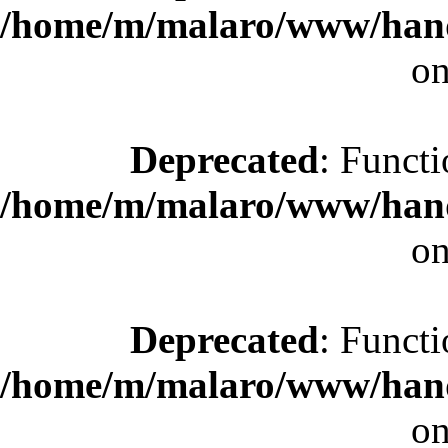
/home/m/malaro/www/hande
on
Deprecated
: Functi
/home/m/malaro/www/hande
on
Deprecated
: Functi
/home/m/malaro/www/hande
on