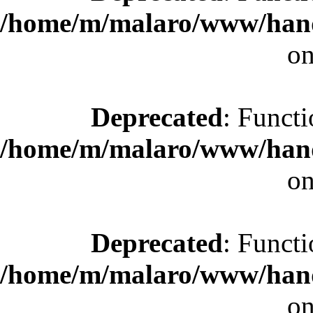
/home/m/malaro/www/hande
on
Deprecated
: Functi
/home/m/malaro/www/hande
on
Deprecated
: Functi
/home/m/malaro/www/hande
on