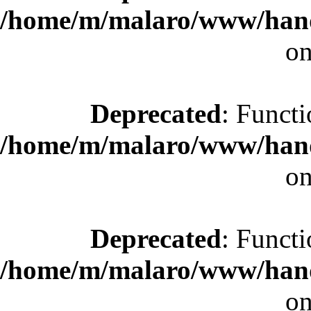
/home/m/malaro/www/hande
on
Deprecated
: Functi
/home/m/malaro/www/hande
on
Deprecated
: Functi
/home/m/malaro/www/hande
on