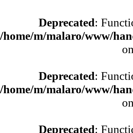
Deprecated
: Functi
/home/m/malaro/www/hande
on
Deprecated
: Functi
/home/m/malaro/www/hande
on
Deprecated
: Functi