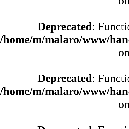
on
Deprecated
: Functi
/home/m/malaro/www/hande
on
Deprecated
: Functi
/home/m/malaro/www/hande
on