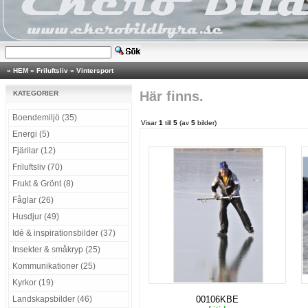
»
HEM
»
Friluftsliv
»
Vintersport
Här finns.
KATEGORIER
Boendemiljö (35)
Visar
1
till
5
(av
5
bilder)
Energi (5)
Fjärilar (12)
Friluftsliv (70)
Frukt & Grönt (8)
Fåglar (26)
Husdjur (49)
Idé & inspirationsbilder (37)
Insekter & småkryp (25)
Kommunikationer (25)
Kyrkor (19)
Landskapsbilder (46)
00106KBE