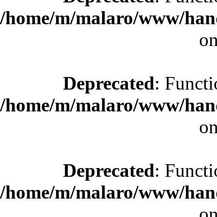
/home/m/malaro/www/hande
on
Deprecated
: Functi
/home/m/malaro/www/hande
on
Deprecated
: Functi
/home/m/malaro/www/hande
on