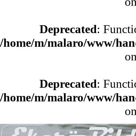
on
Deprecated
: Functi
/home/m/malaro/www/hande
on
Deprecated
: Functi
/home/m/malaro/www/hande
on