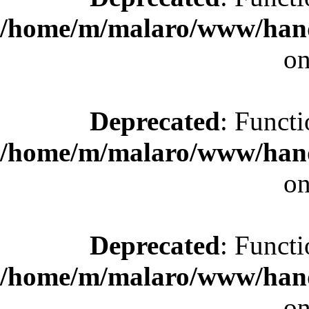
/home/m/malaro/www/hande
on
Deprecated
: Functi
/home/m/malaro/www/hande
on
Deprecated
: Functi
/home/m/malaro/www/hande
on