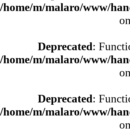
/home/m/malaro/www/hande
on
Deprecated
: Functi
/home/m/malaro/www/hande
on
Deprecated
: Functi
/home/m/malaro/www/hande
on