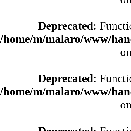
Deprecated
: Functi
/home/m/malaro/www/hande
on
Deprecated
: Functi
/home/m/malaro/www/hande
on
Deprecated
: Functi