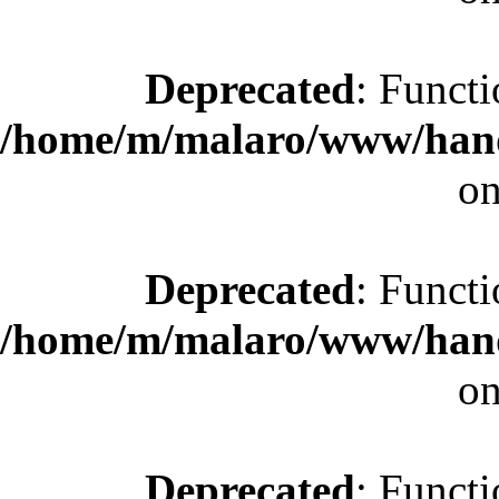
Deprecated
: Functi
/home/m/malaro/www/hande
on
Deprecated
: Functi
/home/m/malaro/www/hande
on
Deprecated
: Functi