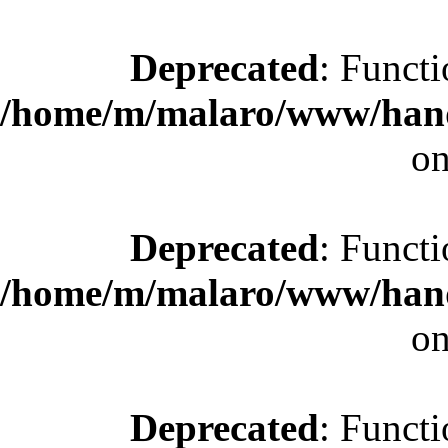
Deprecated
: Functi
/home/m/malaro/www/hande
on
Deprecated
: Functi
/home/m/malaro/www/hande
on
Deprecated
: Functi