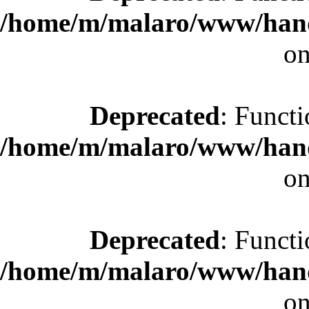
/home/m/malaro/www/hande
on
Deprecated
: Functi
/home/m/malaro/www/hande
on
Deprecated
: Functi
/home/m/malaro/www/hande
on