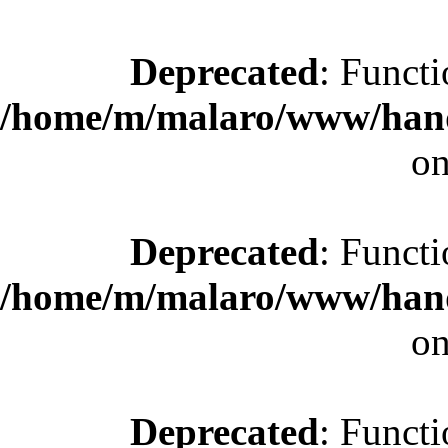
Deprecated
: Functi
/home/m/malaro/www/hande
on
Deprecated
: Functi
/home/m/malaro/www/hande
on
Deprecated
: Functi