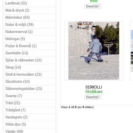
fritid
Lantbruk (32)
Mat & dryck (2)
Människor (63)
Natur & miljö (39)
Naturreservat (1)
Näringar (5)
Prylar & föremål (1)
Samhälle (13)
Sjöar & våtmarker (10)
Skog (14)
Slott & herresäten (23)
Stockholm (10)
0198OLLI
Stämmningsbilder (15)
Skidåkare
Svamp (7)
Träd (22)
Visar
1
till
5
(av
5
bilder)
Trädgård (7)
Vardagsliv (2)
Vilda djur (5)
Växter (49)