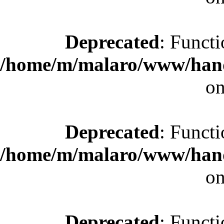
Deprecated
: Functi
/home/m/malaro/www/hande
on
Deprecated
: Functi
/home/m/malaro/www/hande
on
Deprecated
: Functi