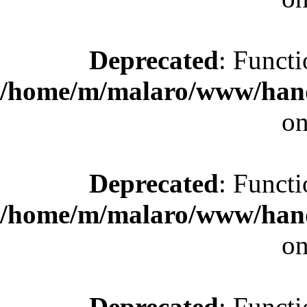
Deprecated
: Functi
/home/m/malaro/www/hande
on
Deprecated
: Functi
/home/m/malaro/www/hande
on
Deprecated
: Functi