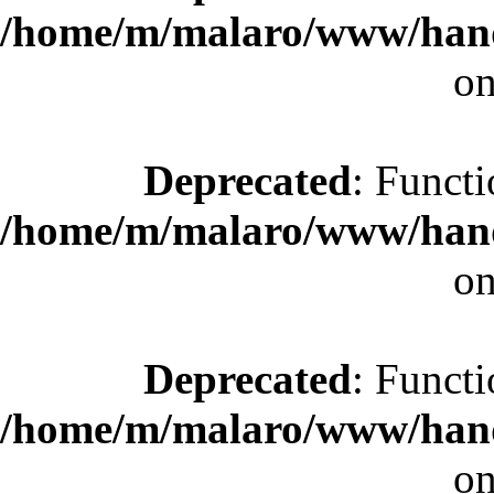
/home/m/malaro/www/hande
on
Deprecated
: Functi
/home/m/malaro/www/hande
on
Deprecated
: Functi
/home/m/malaro/www/hande
on