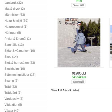
fritid
Lantbruk (32)
Mat & dryck (2)
Människor (63)
Natur & miljö (39)
Naturreservat (1)
Näringar (5)
Prylar & föremål (1)
Samhälle (13)
Sjöar & våtmarker (10)
Skog (14)
Slott & herresäten (23)
Stockholm (10)
0198OLLI
Stämmningsbilder (15)
Skidåkare
Svamp (7)
Träd (22)
Visar
1
till
5
(av
5
bilder)
Trädgård (7)
Vardagsliv (2)
Vilda djur (5)
Växter (49)