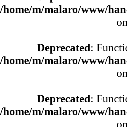
/home/m/malaro/www/hande
on
Deprecated
: Functi
/home/m/malaro/www/hande
on
Deprecated
: Functi
/home/m/malaro/www/hande
on