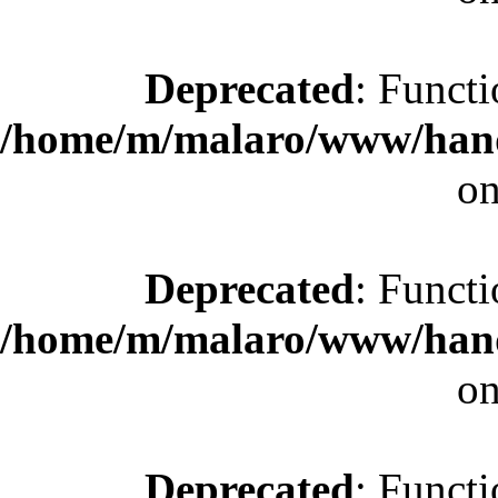
Deprecated
: Functi
/home/m/malaro/www/hande
on
Deprecated
: Functi
/home/m/malaro/www/hande
on
Deprecated
: Functi