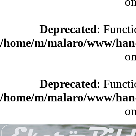
on
Deprecated
: Functi
/home/m/malaro/www/hande
on
Deprecated
: Functi
/home/m/malaro/www/hande
on