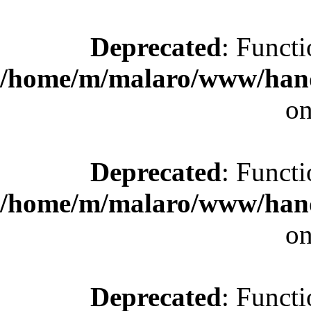
Deprecated
: Functi
/home/m/malaro/www/hande
on
Deprecated
: Functi
/home/m/malaro/www/hande
on
Deprecated
: Functi