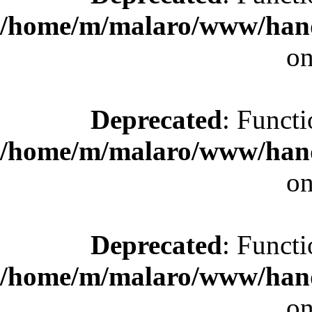
/home/m/malaro/www/hande
on
Deprecated
: Functi
/home/m/malaro/www/hande
on
Deprecated
: Functi
/home/m/malaro/www/hande
on