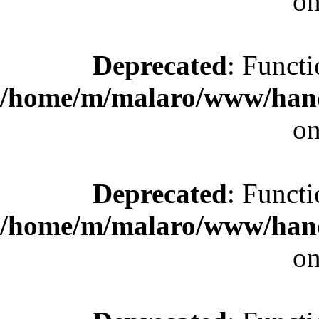
on
Deprecated
: Functi
/home/m/malaro/www/hande
on
Deprecated
: Functi
/home/m/malaro/www/hande
on