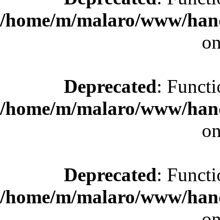
/home/m/malaro/www/hande
on
Deprecated
: Functi
/home/m/malaro/www/hande
on
Deprecated
: Functi
/home/m/malaro/www/hande
on