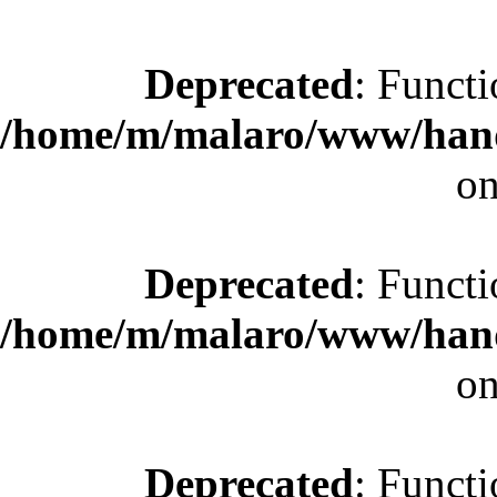
Deprecated
: Functi
/home/m/malaro/www/hande
on
Deprecated
: Functi
/home/m/malaro/www/hande
on
Deprecated
: Functi