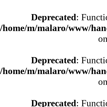
Deprecated
: Functi
/home/m/malaro/www/hande
on
Deprecated
: Functi
/home/m/malaro/www/hande
on
Deprecated
: Functi