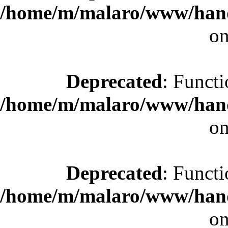
/home/m/malaro/www/hande
on
Deprecated
: Functi
/home/m/malaro/www/hande
on
Deprecated
: Functi
/home/m/malaro/www/hande
on