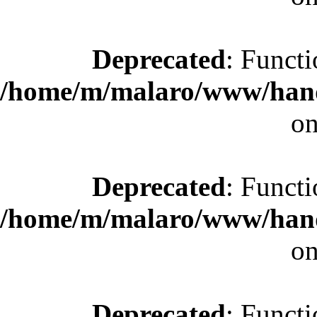
Deprecated
: Functi
/home/m/malaro/www/hande
on
Deprecated
: Functi
/home/m/malaro/www/hande
on
Deprecated
: Functi