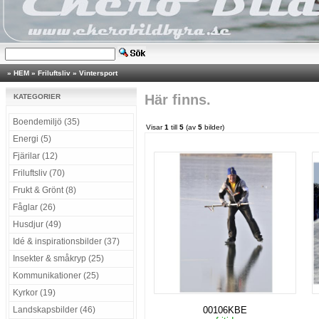
»
HEM
»
Friluftsliv
»
Vintersport
Här finns.
KATEGORIER
Boendemiljö (35)
Visar
1
till
5
(av
5
bilder)
Energi (5)
Fjärilar (12)
Friluftsliv (70)
Frukt & Grönt (8)
Fåglar (26)
Husdjur (49)
Idé & inspirationsbilder (37)
Insekter & småkryp (25)
Kommunikationer (25)
Kyrkor (19)
Landskapsbilder (46)
00106KBE