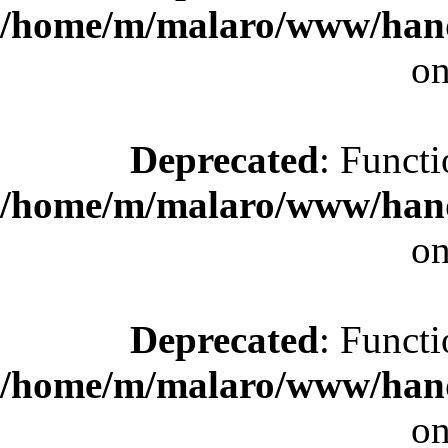
/home/m/malaro/www/hande
on
Deprecated
: Functi
/home/m/malaro/www/hande
on
Deprecated
: Functi
/home/m/malaro/www/hande
on