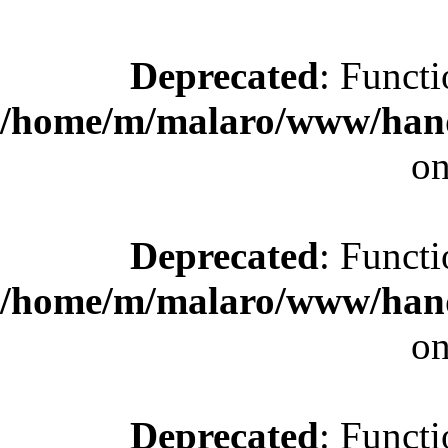
Deprecated
: Functi
/home/m/malaro/www/hande
on
Deprecated
: Functi
/home/m/malaro/www/hande
on
Deprecated
: Functi