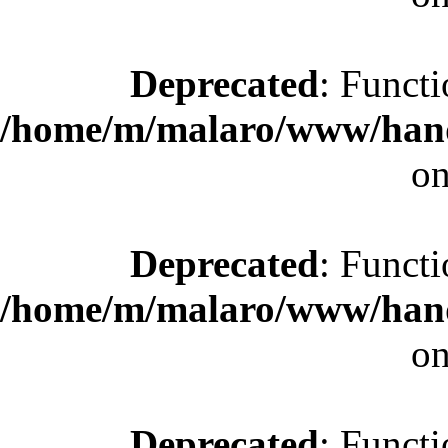
Deprecated
: Functi
/home/m/malaro/www/hande
on
Deprecated
: Functi
/home/m/malaro/www/hande
on
Deprecated
: Functi