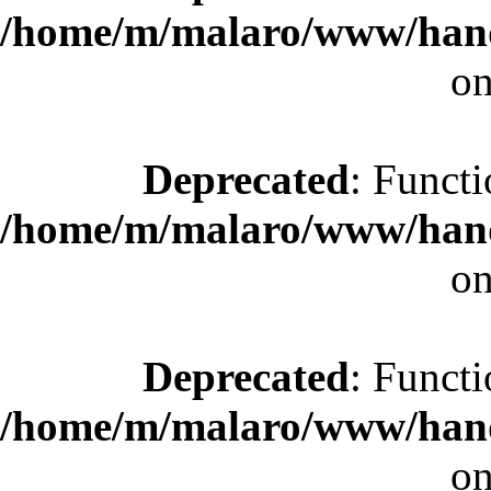
/home/m/malaro/www/hande
on
Deprecated
: Functi
/home/m/malaro/www/hande
on
Deprecated
: Functi
/home/m/malaro/www/hande
on