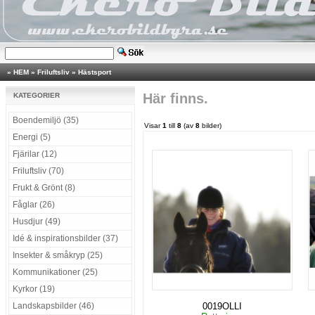
»
HEM
»
Friluftsliv
»
Hästsport
Här finns.
KATEGORIER
Boendemiljö (35)
Visar
1
till
8
(av
8
bilder)
Energi (5)
Fjärilar (12)
Friluftsliv (70)
Frukt & Grönt (8)
Fåglar (26)
Husdjur (49)
Idé & inspirationsbilder (37)
Insekter & småkryp (25)
Kommunikationer (25)
Kyrkor (19)
Landskapsbilder (46)
0019OLLI