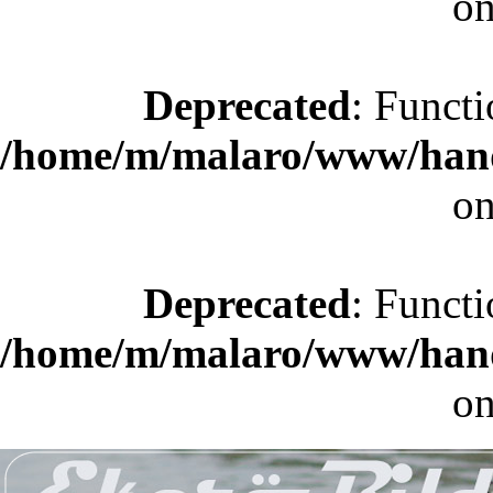
on
Deprecated
: Functi
/home/m/malaro/www/hande
on
Deprecated
: Functi
/home/m/malaro/www/hande
on