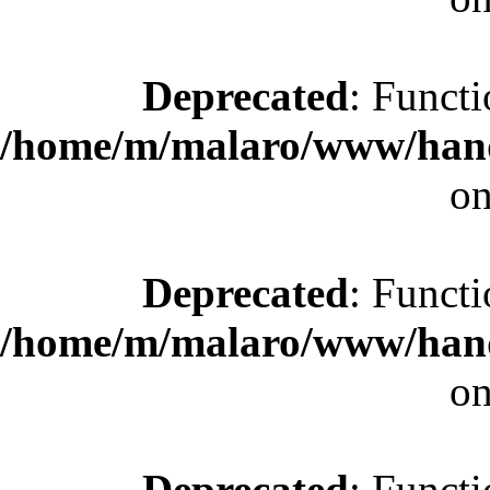
Deprecated
: Functi
/home/m/malaro/www/hande
on
Deprecated
: Functi
/home/m/malaro/www/hande
on
Deprecated
: Functi