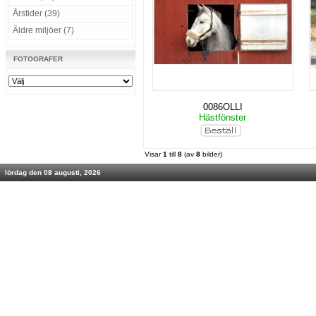
Årstider (39)
Äldre miljöer (7)
FOTOGRAFER
0086OLLI
Hästfönster
Visar
1
till
8
(av
8
bilder)
lördag den 08 augusti, 2026