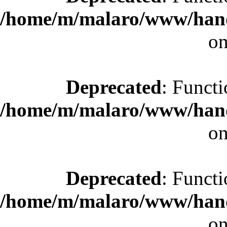
/home/m/malaro/www/hande
on
Deprecated
: Functi
/home/m/malaro/www/hande
on
Deprecated
: Functi
/home/m/malaro/www/hande
on