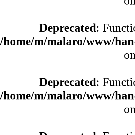
on
Deprecated
: Functi
/home/m/malaro/www/hande
on
Deprecated
: Functi
/home/m/malaro/www/hande
on