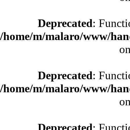
Deprecated
: Functi
/home/m/malaro/www/hande
on
Deprecated
: Functi
/home/m/malaro/www/hande
on
Deprecated
: Functi