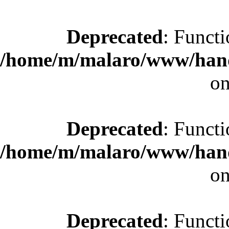
Deprecated
: Functi
/home/m/malaro/www/hande
on
Deprecated
: Functi
/home/m/malaro/www/hande
on
Deprecated
: Functi