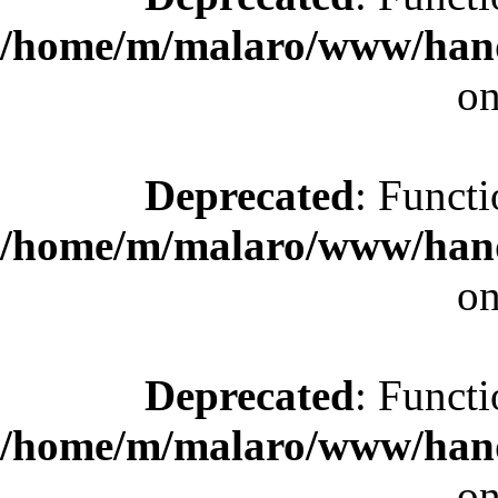
/home/m/malaro/www/hande
on
Deprecated
: Functi
/home/m/malaro/www/hande
on
Deprecated
: Functi
/home/m/malaro/www/hande
on