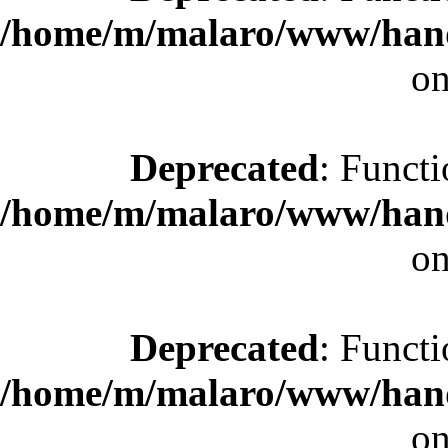
/home/m/malaro/www/hande
on
Deprecated
: Functi
/home/m/malaro/www/hande
on
Deprecated
: Functi
/home/m/malaro/www/hande
on