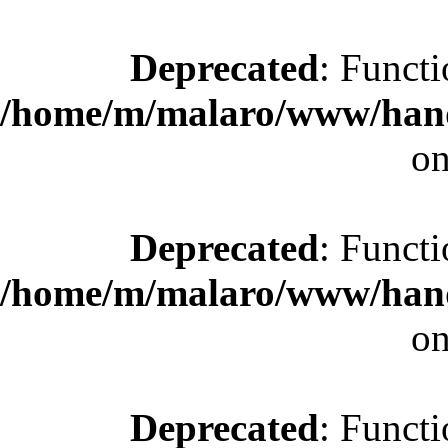
Deprecated
: Functi
/home/m/malaro/www/hande
on
Deprecated
: Functi
/home/m/malaro/www/hande
on
Deprecated
: Functi