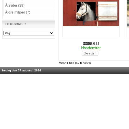
Årstider (39)
Äldre miljöer (7)
FOTOGRAFER
0086OLLI
Hästfönster
Visar
1
till
8
(av
8
bilder)
fredag den 07 augusti, 2026