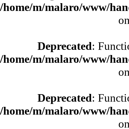
/home/m/malaro/www/hande
on
Deprecated
: Functi
/home/m/malaro/www/hande
on
Deprecated
: Functi
/home/m/malaro/www/hande
on