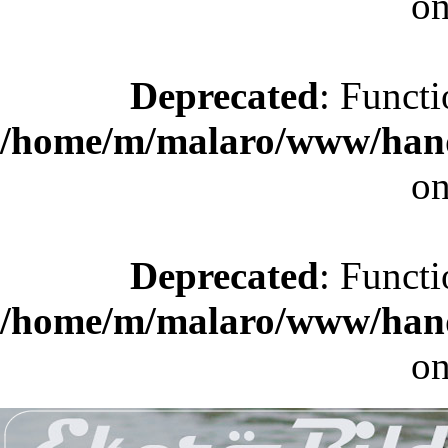
on
Deprecated
: Functi
/home/m/malaro/www/hande
on
Deprecated
: Functi
/home/m/malaro/www/hande
on