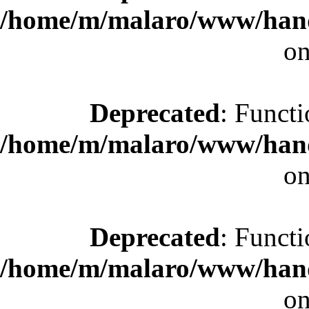
/home/m/malaro/www/hande
on
Deprecated
: Functi
/home/m/malaro/www/hande
on
Deprecated
: Functi
/home/m/malaro/www/hande
on