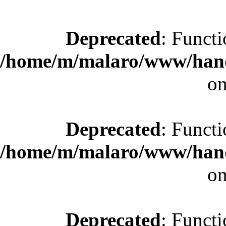
Deprecated
: Functi
/home/m/malaro/www/hande
on
Deprecated
: Functi
/home/m/malaro/www/hande
on
Deprecated
: Functi