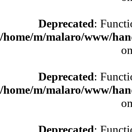
Deprecated
: Functi
/home/m/malaro/www/hande
on
Deprecated
: Functi
/home/m/malaro/www/hande
on
Deprecated
: Functi