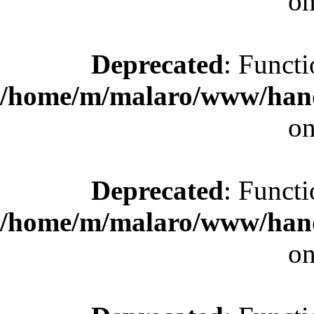
on
Deprecated
: Functi
/home/m/malaro/www/hande
on
Deprecated
: Functi
/home/m/malaro/www/hande
on