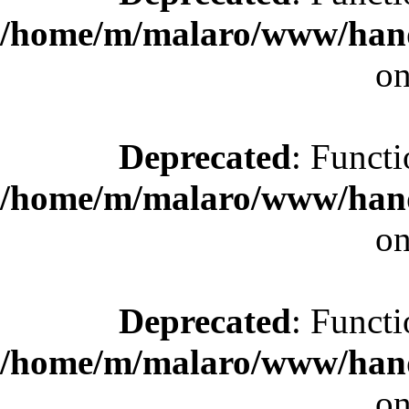
/home/m/malaro/www/hande
on
Deprecated
: Functi
/home/m/malaro/www/hande
on
Deprecated
: Functi
/home/m/malaro/www/hande
on