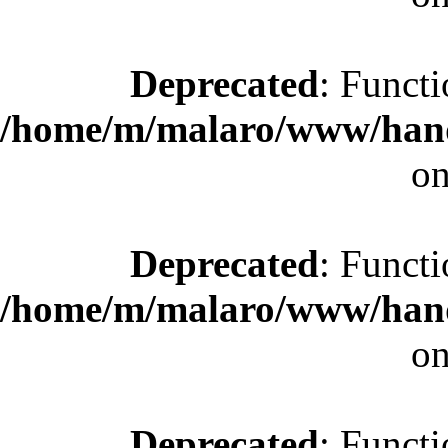
Deprecated
: Functi
/home/m/malaro/www/hande
on
Deprecated
: Functi
/home/m/malaro/www/hande
on
Deprecated
: Functi