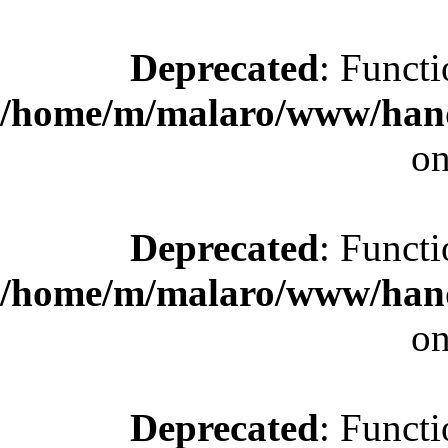
Deprecated
: Functi
/home/m/malaro/www/hande
on
Deprecated
: Functi
/home/m/malaro/www/hande
on
Deprecated
: Functi