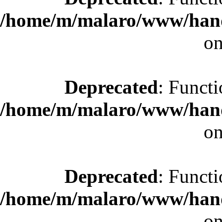
/home/m/malaro/www/hande
on
Deprecated
: Functi
/home/m/malaro/www/hande
on
Deprecated
: Functi
/home/m/malaro/www/hande
on