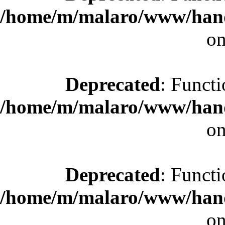
/home/m/malaro/www/hande
on
Deprecated
: Functi
/home/m/malaro/www/hande
on
Deprecated
: Functi
/home/m/malaro/www/hande
on