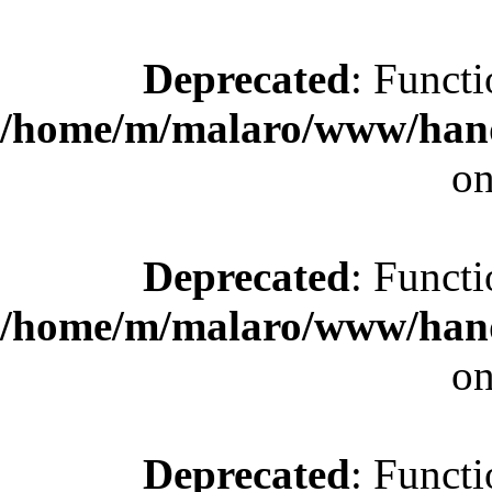
Deprecated
: Functi
/home/m/malaro/www/hande
on
Deprecated
: Functi
/home/m/malaro/www/hande
on
Deprecated
: Functi