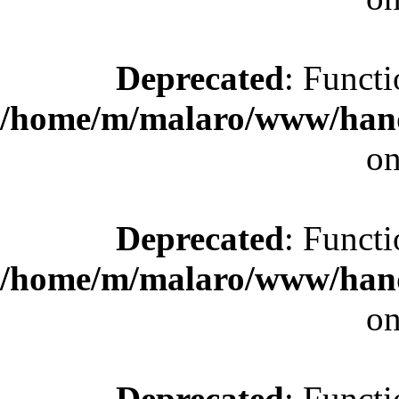
Deprecated
: Functi
/home/m/malaro/www/hande
on
Deprecated
: Functi
/home/m/malaro/www/hande
on
Deprecated
: Functi