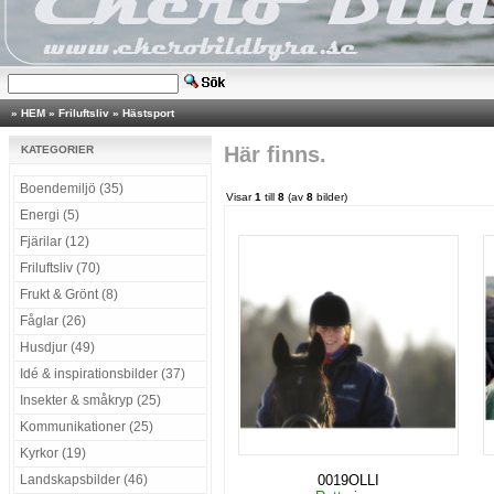
»
HEM
»
Friluftsliv
»
Hästsport
Här finns.
KATEGORIER
Boendemiljö (35)
Visar
1
till
8
(av
8
bilder)
Energi (5)
Fjärilar (12)
Friluftsliv (70)
Frukt & Grönt (8)
Fåglar (26)
Husdjur (49)
Idé & inspirationsbilder (37)
Insekter & småkryp (25)
Kommunikationer (25)
Kyrkor (19)
Landskapsbilder (46)
0019OLLI