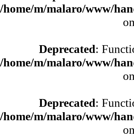
/home/m/malaro/www/hande
on
Deprecated
: Functi
/home/m/malaro/www/hande
on
Deprecated
: Functi
/home/m/malaro/www/hande
on