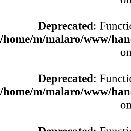
Deprecated
: Functi
/home/m/malaro/www/hande
on
Deprecated
: Functi
/home/m/malaro/www/hande
on
Deprecated
: Functi