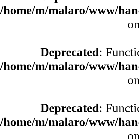
/home/m/malaro/www/hande
on
Deprecated
: Functi
/home/m/malaro/www/hande
on
Deprecated
: Functi
/home/m/malaro/www/hande
on