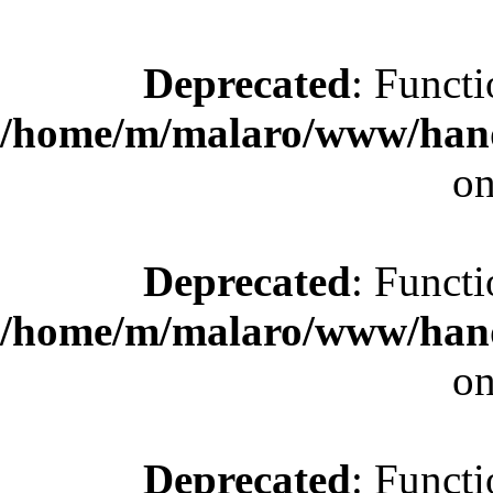
Deprecated
: Functi
/home/m/malaro/www/hande
on
Deprecated
: Functi
/home/m/malaro/www/hande
on
Deprecated
: Functi