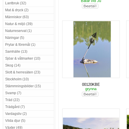
Båtar vid Ju
Lantbruk (32)
Mat & dryck (2)
Människor (63)
Natur & miljö (39)
Naturreservat (1)
Näringar (5)
Prylar & föremål (1)
Samhälle (13)
Sjöar & våtmarker (10)
Skog (14)
Slott & herresäten (23)
Stockholm (10)
00120KBE
Stämmningsbilder (15)
grynna
Svamp (7)
Träd (22)
Trädgård (7)
Vardagsliv (2)
Vilda djur (5)
Växter (49)