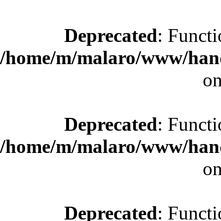
Deprecated
: Functi
/home/m/malaro/www/hande
on
Deprecated
: Functi
/home/m/malaro/www/hande
on
Deprecated
: Functi