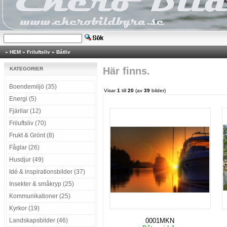
»
HEM
»
Friluftsliv
»
Båtliv
Här finns.
KATEGORIER
Boendemiljö (35)
Visar
1
till
20
(av
39
bilder)
Energi (5)
Fjärilar (12)
Friluftsliv (70)
Frukt & Grönt (8)
Fåglar (26)
Husdjur (49)
Idé & inspirationsbilder (37)
Insekter & småkryp (25)
Kommunikationer (25)
Kyrkor (19)
Landskapsbilder (46)
0001MKN