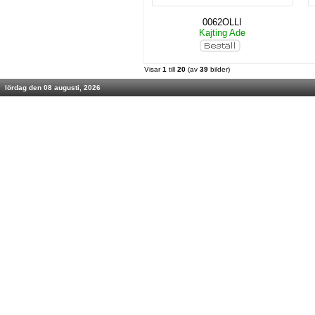
0062OLLI
Kajting Ade
Visar
1
till
20
(av
39
bilder)
lördag den 08 augusti, 2026