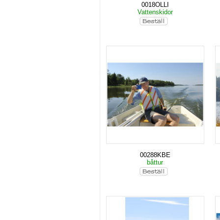
0018OLLI
Vattenskidor
00288KBE
båttur