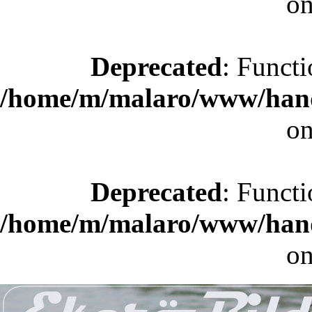
on
Deprecated
: Functi
/home/m/malaro/www/hande
on
Deprecated
: Functi
/home/m/malaro/www/hande
on