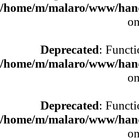
/home/m/malaro/www/hande
on
Deprecated
: Functi
/home/m/malaro/www/hande
on
Deprecated
: Functi
/home/m/malaro/www/hande
on