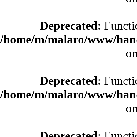
Deprecated
: Functi
/home/m/malaro/www/hande
on
Deprecated
: Functi
/home/m/malaro/www/hande
on
Deprecated
: Functi