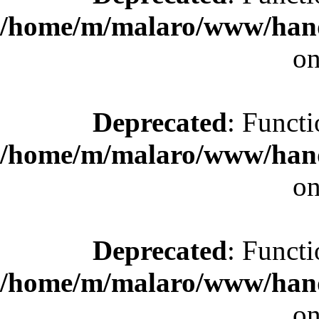
/home/m/malaro/www/hande
on
Deprecated
: Functi
/home/m/malaro/www/hande
on
Deprecated
: Functi
/home/m/malaro/www/hande
on