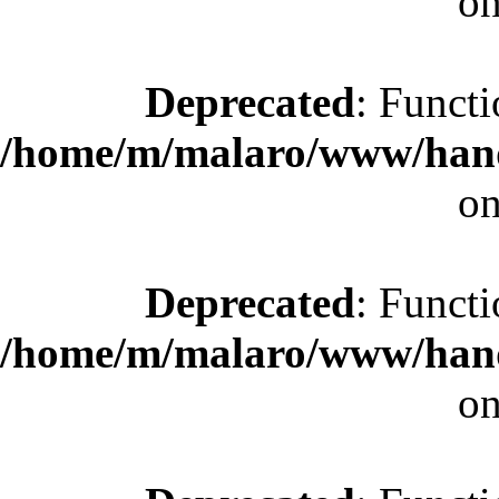
on
Deprecated
: Functi
/home/m/malaro/www/hande
on
Deprecated
: Functi
/home/m/malaro/www/hande
on