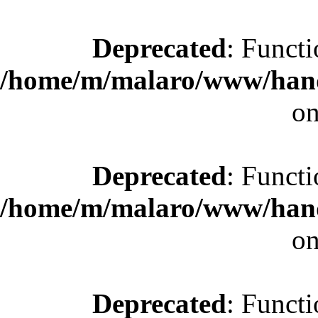
Deprecated
: Functi
/home/m/malaro/www/hande
on
Deprecated
: Functi
/home/m/malaro/www/hande
on
Deprecated
: Functi