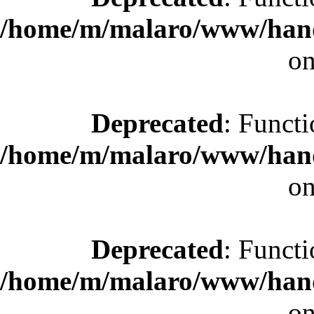
/home/m/malaro/www/hande
on
Deprecated
: Functi
/home/m/malaro/www/hande
on
Deprecated
: Functi
/home/m/malaro/www/hande
on