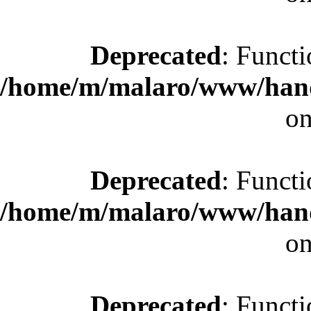
Deprecated
: Functi
/home/m/malaro/www/hande
on
Deprecated
: Functi
/home/m/malaro/www/hande
on
Deprecated
: Functi