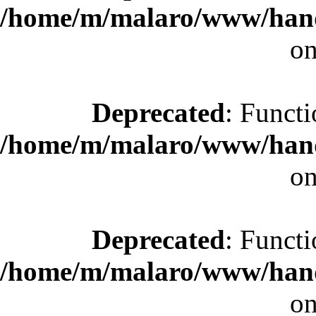
/home/m/malaro/www/hande
on
Deprecated
: Functi
/home/m/malaro/www/hande
on
Deprecated
: Functi
/home/m/malaro/www/hande
on