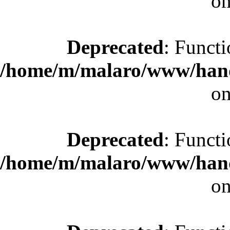
on
Deprecated
: Functi
/home/m/malaro/www/hande
on
Deprecated
: Functi
/home/m/malaro/www/hande
on