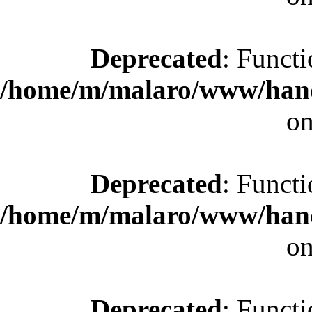
Deprecated
: Functi
/home/m/malaro/www/hande
on
Deprecated
: Functi
/home/m/malaro/www/hande
on
Deprecated
: Functi