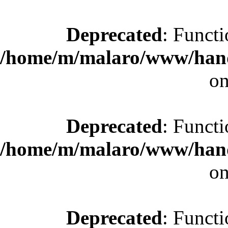
Deprecated
: Functi
/home/m/malaro/www/hande
on
Deprecated
: Functi
/home/m/malaro/www/hande
on
Deprecated
: Functi