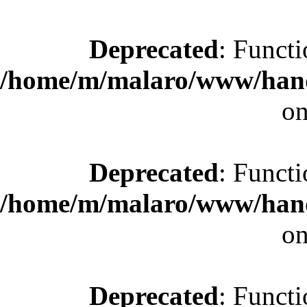
Deprecated
: Functi
/home/m/malaro/www/hande
on
Deprecated
: Functi
/home/m/malaro/www/hande
on
Deprecated
: Functi