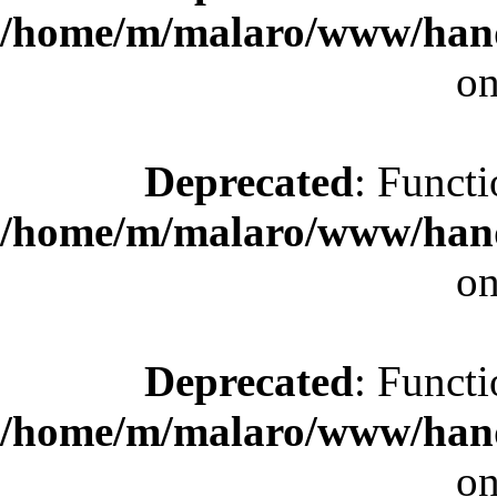
/home/m/malaro/www/hande
on
Deprecated
: Functi
/home/m/malaro/www/hande
on
Deprecated
: Functi
/home/m/malaro/www/hande
on