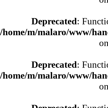
Deprecated
: Functi
/home/m/malaro/www/hande
on
Deprecated
: Functi
/home/m/malaro/www/hande
on
Deprecated
: Functi