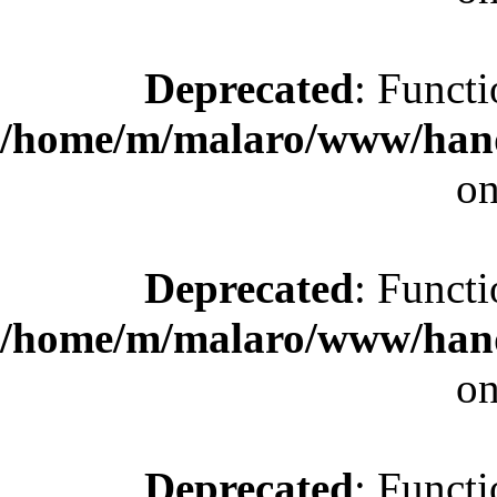
Deprecated
: Functi
/home/m/malaro/www/hande
on
Deprecated
: Functi
/home/m/malaro/www/hande
on
Deprecated
: Functi