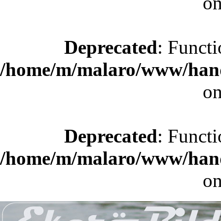
on
Deprecated
: Functi
/home/m/malaro/www/hande
on
Deprecated
: Functi
/home/m/malaro/www/hande
on