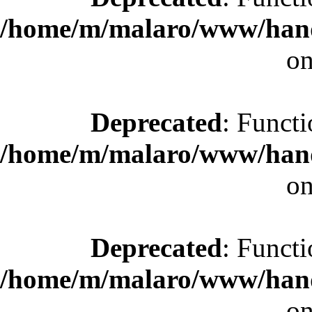
/home/m/malaro/www/hande
on
Deprecated
: Functi
/home/m/malaro/www/hande
on
Deprecated
: Functi
/home/m/malaro/www/hande
on