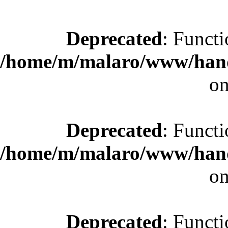
Deprecated
: Functi
/home/m/malaro/www/hande
on
Deprecated
: Functi
/home/m/malaro/www/hande
on
Deprecated
: Functi