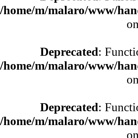
/home/m/malaro/www/hande
on
Deprecated
: Functi
/home/m/malaro/www/hande
on
Deprecated
: Functi
/home/m/malaro/www/hande
on