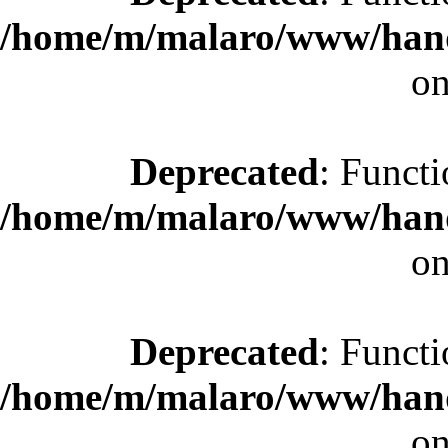
/home/m/malaro/www/hande
on
Deprecated
: Functi
/home/m/malaro/www/hande
on
Deprecated
: Functi
/home/m/malaro/www/hande
on