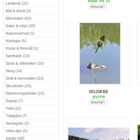
Båtar vid Ju
Lantbruk (32)
Mat & dryck (2)
Människor (63)
Natur & miljö (39)
Naturreservat (1)
Näringar (5)
Prylar & föremål (1)
Samhälle (13)
Sjöar & våtmarker (10)
Skog (14)
Slott & herresäten (23)
Stockholm (10)
00120KBE
Stämmningsbilder (15)
grynna
Svamp (7)
Träd (22)
Trädgård (7)
Vardagsliv (2)
Vilda djur (5)
Växter (49)