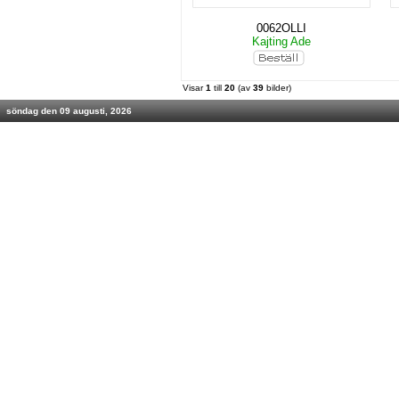
0062OLLI
Kajting Ade
Visar
1
till
20
(av
39
bilder)
söndag den 09 augusti, 2026