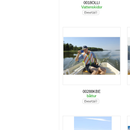
0018OLLI
Vattenskidor
00288KBE
båttur