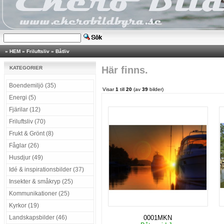
»
HEM
»
Friluftsliv
»
Båtliv
Här finns.
KATEGORIER
Boendemiljö (35)
Visar
1
till
20
(av
39
bilder)
Energi (5)
Fjärilar (12)
Friluftsliv (70)
Frukt & Grönt (8)
Fåglar (26)
Husdjur (49)
Idé & inspirationsbilder (37)
Insekter & småkryp (25)
Kommunikationer (25)
Kyrkor (19)
Landskapsbilder (46)
0001MKN