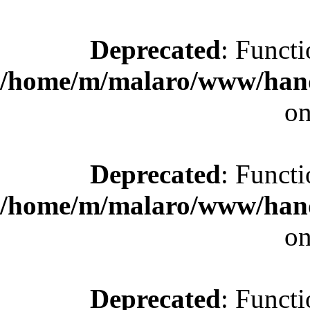
Deprecated
: Functi
/home/m/malaro/www/hande
on
Deprecated
: Functi
/home/m/malaro/www/hande
on
Deprecated
: Functi