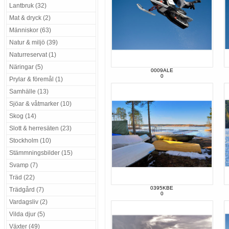
Lantbruk (32)
Mat & dryck (2)
Människor (63)
Natur & miljö (39)
Naturreservat (1)
Näringar (5)
0009ALE
0
Prylar & föremål (1)
Samhälle (13)
Sjöar & våtmarker (10)
Skog (14)
Slott & herresäten (23)
Stockholm (10)
Stämmningsbilder (15)
Svamp (7)
Träd (22)
0395KBE
Trädgård (7)
0
Vardagsliv (2)
Vilda djur (5)
Växter (49)