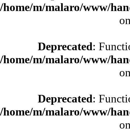
/home/m/malaro/www/hande
on
Deprecated
: Functi
/home/m/malaro/www/hande
on
Deprecated
: Functi
/home/m/malaro/www/hande
on