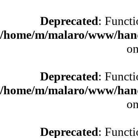
Deprecated
: Functi
/home/m/malaro/www/hande
on
Deprecated
: Functi
/home/m/malaro/www/hande
on
Deprecated
: Functi