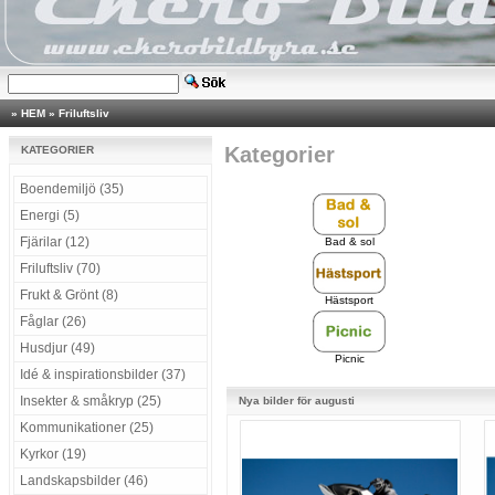
»
HEM
»
Friluftsliv
Kategorier
KATEGORIER
Boendemiljö (35)
Energi (5)
Fjärilar (12)
Bad & sol
Friluftsliv (70)
Frukt & Grönt (8)
Hästsport
Fåglar (26)
Husdjur (49)
Picnic
Idé & inspirationsbilder (37)
Insekter & småkryp (25)
Nya bilder för augusti
Kommunikationer (25)
Kyrkor (19)
Landskapsbilder (46)