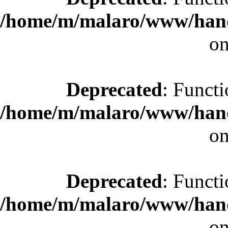
/home/m/malaro/www/hande
on
Deprecated
: Functi
/home/m/malaro/www/hande
on
Deprecated
: Functi
/home/m/malaro/www/hande
on