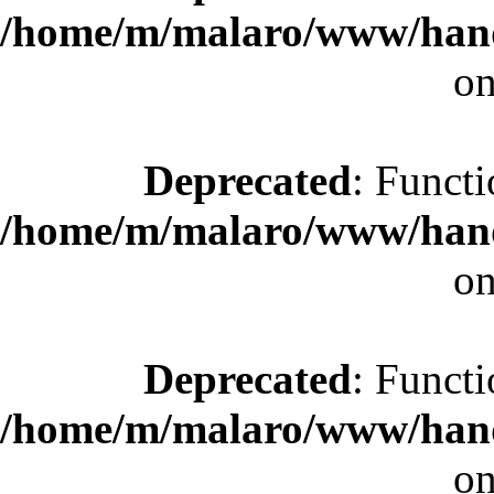
/home/m/malaro/www/hande
on
Deprecated
: Functi
/home/m/malaro/www/hande
on
Deprecated
: Functi
/home/m/malaro/www/hande
on