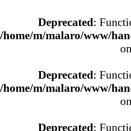
Deprecated
: Functi
/home/m/malaro/www/hande
on
Deprecated
: Functi
/home/m/malaro/www/hande
on
Deprecated
: Functi