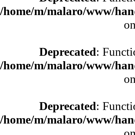
/home/m/malaro/www/hande
on
Deprecated
: Functi
/home/m/malaro/www/hande
on
Deprecated
: Functi
/home/m/malaro/www/hande
on