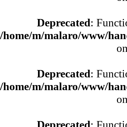
Deprecated
: Functi
/home/m/malaro/www/hande
on
Deprecated
: Functi
/home/m/malaro/www/hande
on
Deprecated
: Functi