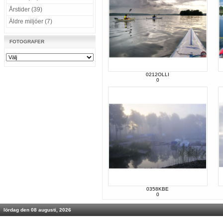
Årstider (39)
Äldre miljöer (7)
FOTOGRAFER
0212OLLI
0
0358KBE
0
lördag den 08 augusti, 2026