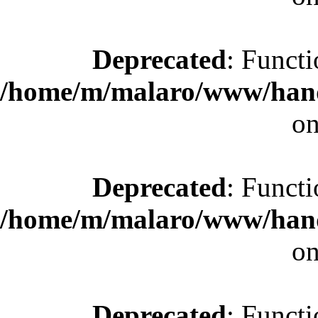
Deprecated
: Functi
/home/m/malaro/www/hande
on
Deprecated
: Functi
/home/m/malaro/www/hande
on
Deprecated
: Functi