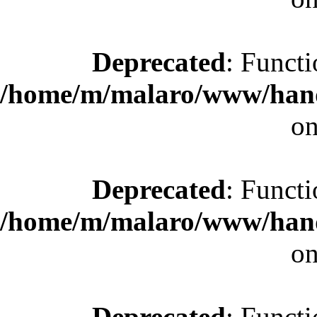
Deprecated
: Functi
/home/m/malaro/www/hande
on
Deprecated
: Functi
/home/m/malaro/www/hande
on
Deprecated
: Functi