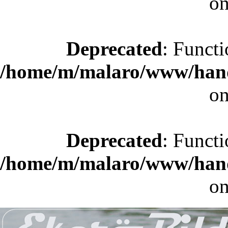
on
Deprecated
: Functi
/home/m/malaro/www/hande
on
Deprecated
: Functi
/home/m/malaro/www/hande
on