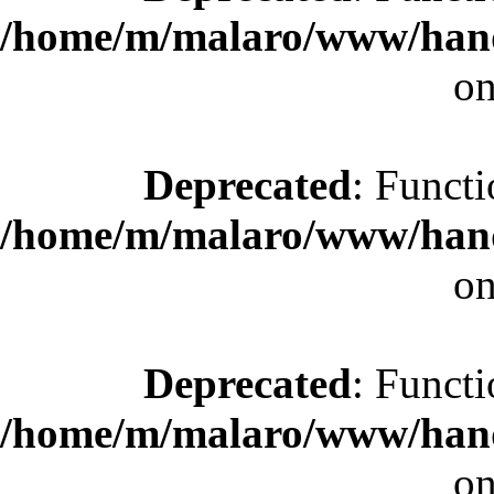
/home/m/malaro/www/hande
on
Deprecated
: Functi
/home/m/malaro/www/hande
on
Deprecated
: Functi
/home/m/malaro/www/hande
on