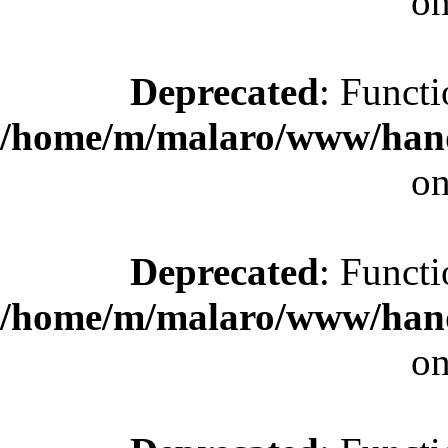
on
Deprecated
: Functi
/home/m/malaro/www/hande
on
Deprecated
: Functi
/home/m/malaro/www/hande
on