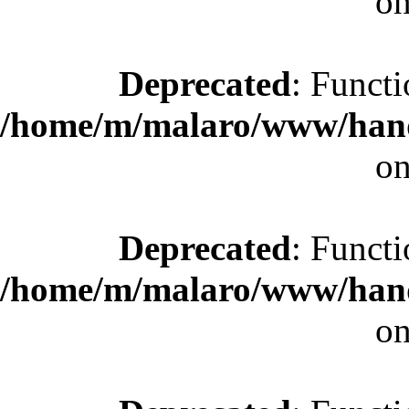
on
Deprecated
: Functi
/home/m/malaro/www/hande
on
Deprecated
: Functi
/home/m/malaro/www/hande
on