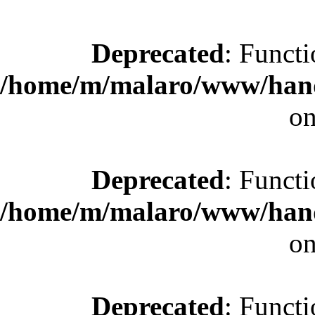
Deprecated
: Functi
/home/m/malaro/www/hande
on
Deprecated
: Functi
/home/m/malaro/www/hande
on
Deprecated
: Functi