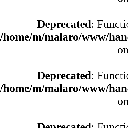
Deprecated
: Functi
/home/m/malaro/www/hande
on
Deprecated
: Functi
/home/m/malaro/www/hande
on
Deprecated
: Functi