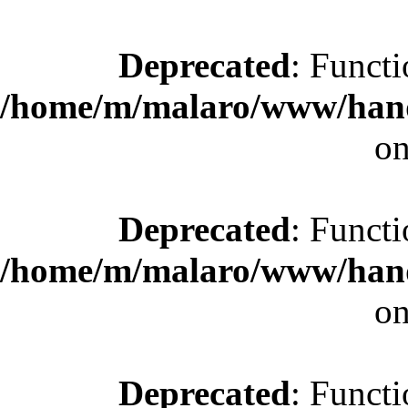
Deprecated
: Functi
/home/m/malaro/www/hande
on
Deprecated
: Functi
/home/m/malaro/www/hande
on
Deprecated
: Functi