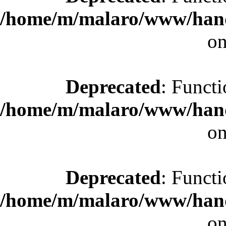
/home/m/malaro/www/hande
on
Deprecated
: Functi
/home/m/malaro/www/hande
on
Deprecated
: Functi
/home/m/malaro/www/hande
on