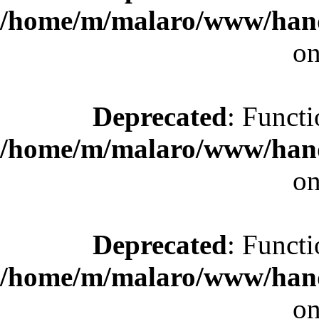
/home/m/malaro/www/hande
on
Deprecated
: Functi
/home/m/malaro/www/hande
on
Deprecated
: Functi
/home/m/malaro/www/hande
on