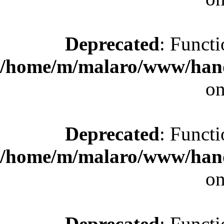
Deprecated
: Functi
/home/m/malaro/www/hande
on
Deprecated
: Functi
/home/m/malaro/www/hande
on
Deprecated
: Functi