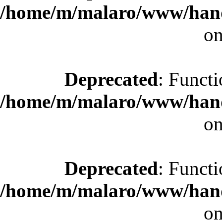
/home/m/malaro/www/hande
on
Deprecated
: Functi
/home/m/malaro/www/hande
on
Deprecated
: Functi
/home/m/malaro/www/hande
on