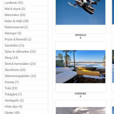
Lantbruk (32)
Mat & dryck (2)
Människor (63)
Natur & miljö (39)
Naturreservat (1)
Näringar (5)
0009ALE
0
Prylar & föremål (1)
Samhälle (13)
Sjöar & våtmarker (10)
Skog (14)
Slott & herresäten (23)
Stockholm (10)
Stämmningsbilder (15)
Svamp (7)
Träd (22)
0395KBE
Trädgård (7)
0
Vardagsliv (2)
Vilda djur (5)
Växter (49)