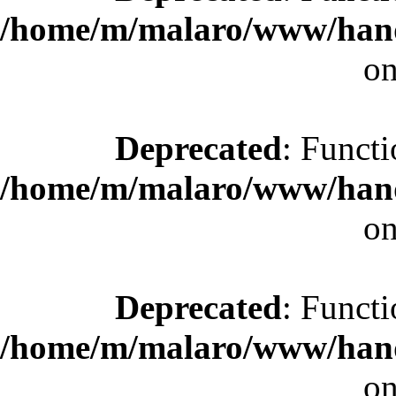
/home/m/malaro/www/hande
on
Deprecated
: Functi
/home/m/malaro/www/hande
on
Deprecated
: Functi
/home/m/malaro/www/hande
on