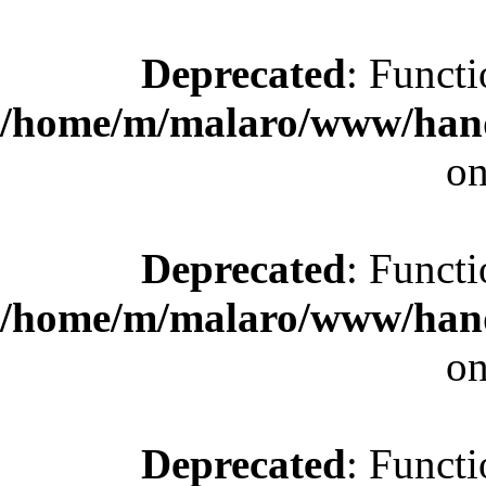
Deprecated
: Functi
/home/m/malaro/www/hande
on
Deprecated
: Functi
/home/m/malaro/www/hande
on
Deprecated
: Functi