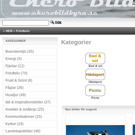
»
HEM
»
Friluftsliv
Kategorier
KATEGORIER
Boendemiljö (35)
Energi (5)
Fjärilar (12)
Bad & sol
Friluftsliv (70)
Frukt & Grönt (8)
Hästsport
Fåglar (26)
Husdjur (49)
Picnic
Idé & inspirationsbilder (37)
Insekter & småkryp (25)
Nya bilder för augusti
Kommunikationer (25)
Kyrkor (19)
Landskapsbilder (46)