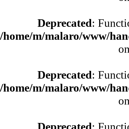
Deprecated
: Functi
/home/m/malaro/www/hande
on
Deprecated
: Functi
/home/m/malaro/www/hande
on
Deprecated
: Functi