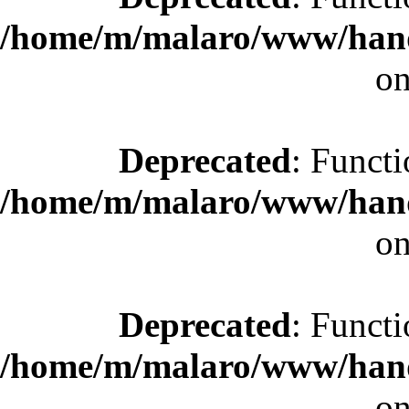
/home/m/malaro/www/hande
on
Deprecated
: Functi
/home/m/malaro/www/hande
on
Deprecated
: Functi
/home/m/malaro/www/hande
on