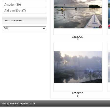
Årstider (39)
Äldre miljöer (7)
FOTOGRAFER
0212OLLI
0
0358KBE
0
fredag den 07 augusti, 2026