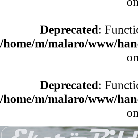
on
Deprecated
: Functi
/home/m/malaro/www/hande
on
Deprecated
: Functi
/home/m/malaro/www/hande
on