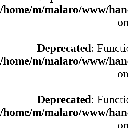
/home/m/malaro/www/hande
on
Deprecated
: Functi
/home/m/malaro/www/hande
on
Deprecated
: Functi
/home/m/malaro/www/hande
on