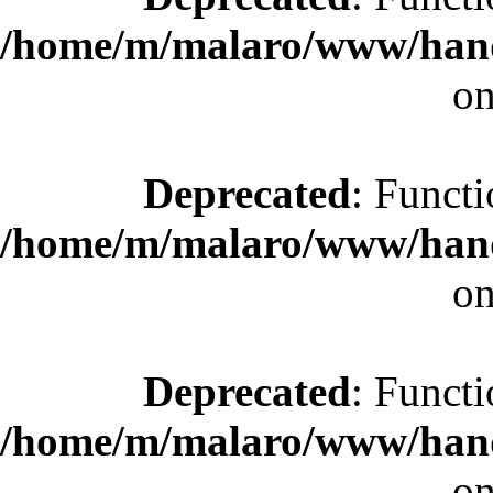
/home/m/malaro/www/hande
on
Deprecated
: Functi
/home/m/malaro/www/hande
on
Deprecated
: Functi
/home/m/malaro/www/hande
on