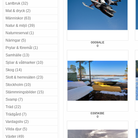
Lantbruk (32)
Mat & dryck (2)
Människor (63)
Natur & miljö (39)
Naturreservat (1)
Näringar (5)
0009ALE
0
Prylar & föremål (1)
Samhälle (13)
Sjöar & våtmarker (10)
Skog (14)
Slott & herresäten (23)
Stockholm (10)
Stämmningsbilder (15)
Svamp (7)
Träd (22)
0395KBE
Trädgård (7)
0
Vardagsliv (2)
Vilda djur (5)
Växter (49)