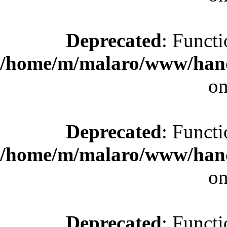
Deprecated
: Functi
/home/m/malaro/www/hande
on
Deprecated
: Functi
/home/m/malaro/www/hande
on
Deprecated
: Functi