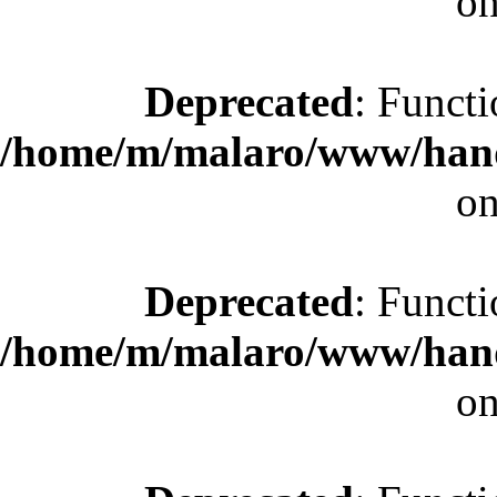
on
Deprecated
: Functi
/home/m/malaro/www/hande
on
Deprecated
: Functi
/home/m/malaro/www/hande
on