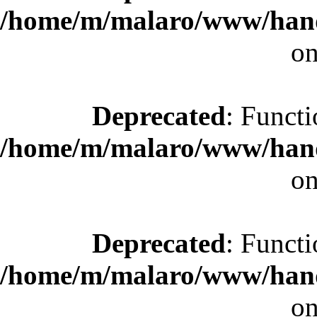
/home/m/malaro/www/hande
on
Deprecated
: Functi
/home/m/malaro/www/hande
on
Deprecated
: Functi
/home/m/malaro/www/hande
on