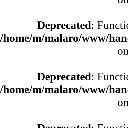
Deprecated
: Functi
/home/m/malaro/www/hande
on
Deprecated
: Functi
/home/m/malaro/www/hande
on
Deprecated
: Functi