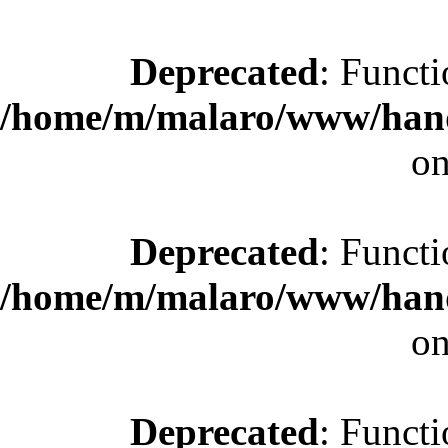
Deprecated
: Functi
/home/m/malaro/www/hande
on
Deprecated
: Functi
/home/m/malaro/www/hande
on
Deprecated
: Functi