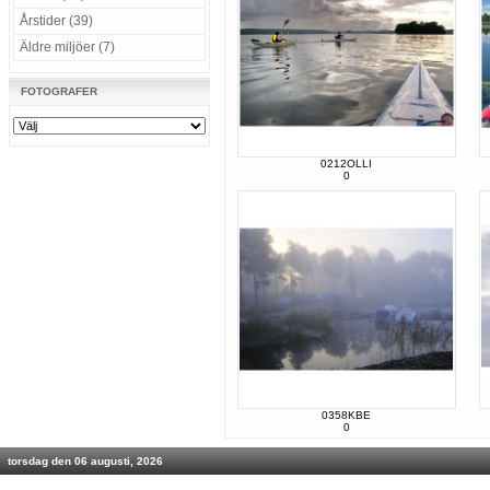
Årstider (39)
Äldre miljöer (7)
FOTOGRAFER
0212OLLI
0
0358KBE
0
torsdag den 06 augusti, 2026