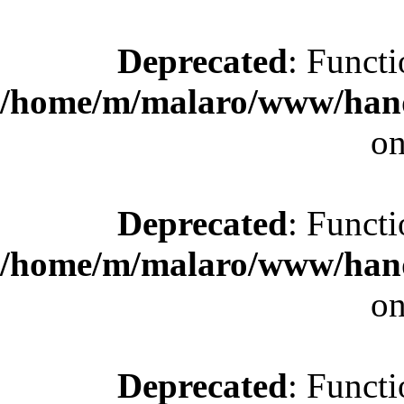
Deprecated
: Functi
/home/m/malaro/www/hande
on
Deprecated
: Functi
/home/m/malaro/www/hande
on
Deprecated
: Functi