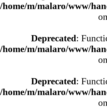
/home/m/malaro/www/hande
on
Deprecated
: Functi
/home/m/malaro/www/hande
on
Deprecated
: Functi
/home/m/malaro/www/hande
on