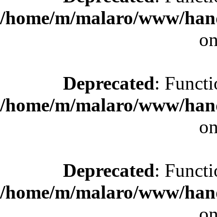
/home/m/malaro/www/hande
on
Deprecated
: Functi
/home/m/malaro/www/hande
on
Deprecated
: Functi
/home/m/malaro/www/hande
on