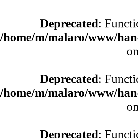
Deprecated
: Functi
/home/m/malaro/www/hande
on
Deprecated
: Functi
/home/m/malaro/www/hande
on
Deprecated
: Functi