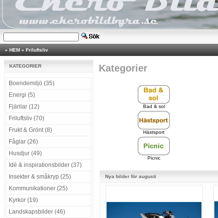
»
HEM
»
Friluftsliv
Kategorier
KATEGORIER
Boendemiljö (35)
Energi (5)
Fjärilar (12)
Bad & sol
Friluftsliv (70)
Frukt & Grönt (8)
Hästsport
Fåglar (26)
Husdjur (49)
Picnic
Idé & inspirationsbilder (37)
Insekter & småkryp (25)
Nya bilder för augusti
Kommunikationer (25)
Kyrkor (19)
Landskapsbilder (46)