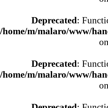
Deprecated
: Functi
/home/m/malaro/www/hande
on
Deprecated
: Functi
/home/m/malaro/www/hande
on
Deprecated
: Functi