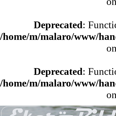
on
Deprecated
: Functi
/home/m/malaro/www/hande
on
Deprecated
: Functi
/home/m/malaro/www/hande
on