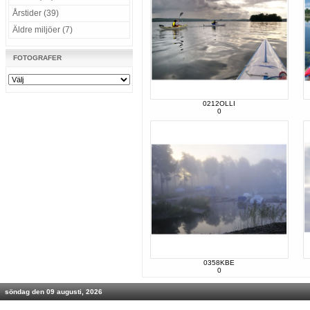
Årstider (39)
Äldre miljöer (7)
FOTOGRAFER
0212OLLI
0
0358KBE
0
söndag den 09 augusti, 2026