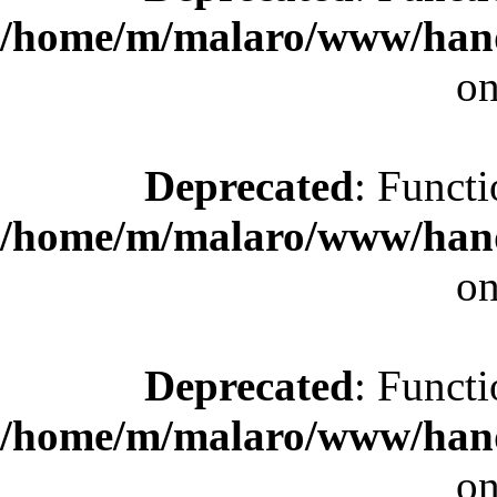
/home/m/malaro/www/hande
on
Deprecated
: Functi
/home/m/malaro/www/hande
on
Deprecated
: Functi
/home/m/malaro/www/hande
on