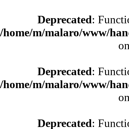
Deprecated
: Functi
/home/m/malaro/www/hande
on
Deprecated
: Functi
/home/m/malaro/www/hande
on
Deprecated
: Functi