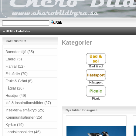
»
HEM
»
Friluftsliv
Kategorier
KATEGORIER
Boendemiljö (35)
Energi (5)
Fjärilar (12)
Bad & sol
Friluftsliv (70)
Frukt & Grönt (8)
Hästsport
Fåglar (26)
Husdjur (49)
Picnic
Idé & inspirationsbilder (37)
Insekter & småkryp (25)
Nya bilder för augusti
Kommunikationer (25)
Kyrkor (19)
Landskapsbilder (46)