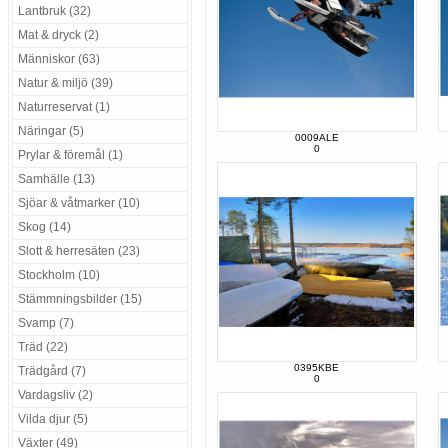
Lantbruk (32)
Mat & dryck (2)
Människor (63)
Natur & miljö (39)
Naturreservat (1)
Näringar (5)
0009ALE
0
Prylar & föremål (1)
Samhälle (13)
Sjöar & våtmarker (10)
Skog (14)
Slott & herresäten (23)
Stockholm (10)
Stämmningsbilder (15)
Svamp (7)
Träd (22)
0395KBE
Trädgård (7)
0
Vardagsliv (2)
Vilda djur (5)
Växter (49)