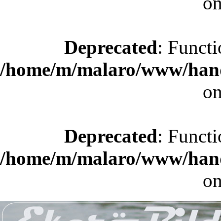
on
Deprecated
: Functi
/home/m/malaro/www/hande
on
Deprecated
: Functi
/home/m/malaro/www/hande
on