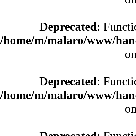
Deprecated
: Functi
/home/m/malaro/www/hande
on
Deprecated
: Functi
/home/m/malaro/www/hande
on
Deprecated
: Functi