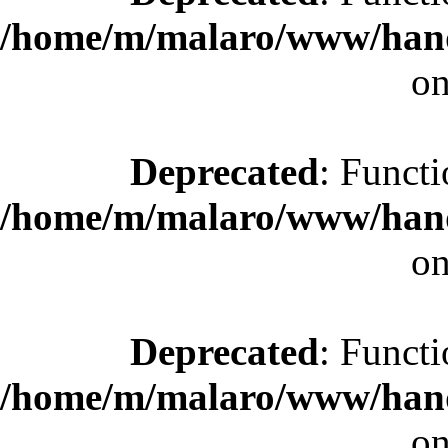
/home/m/malaro/www/hande
on
Deprecated
: Functi
/home/m/malaro/www/hande
on
Deprecated
: Functi
/home/m/malaro/www/hande
on