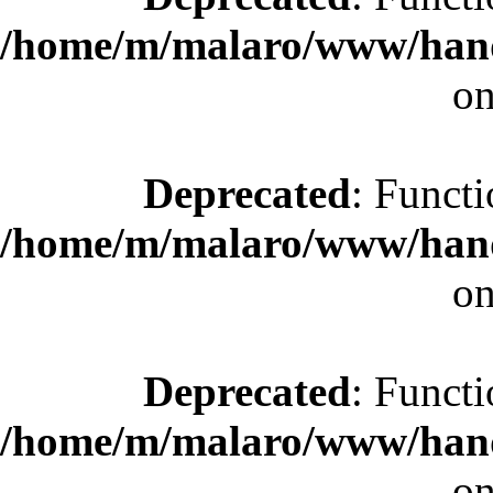
/home/m/malaro/www/hande
on
Deprecated
: Functi
/home/m/malaro/www/hande
on
Deprecated
: Functi
/home/m/malaro/www/hande
on