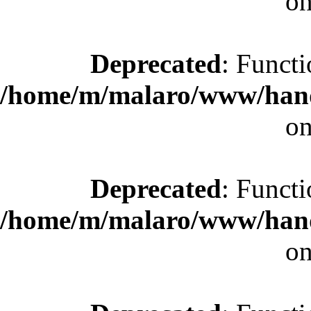
on
Deprecated
: Functi
/home/m/malaro/www/hande
on
Deprecated
: Functi
/home/m/malaro/www/hande
on