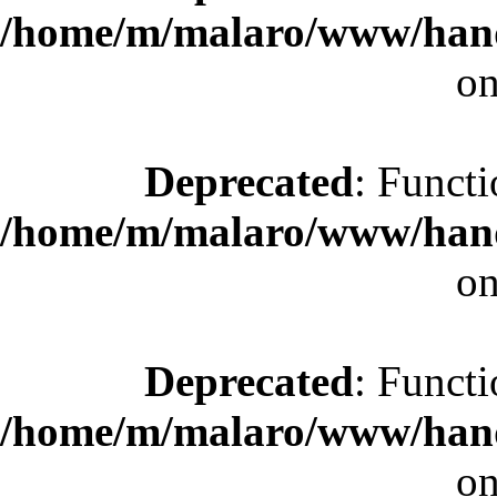
/home/m/malaro/www/hande
on
Deprecated
: Functi
/home/m/malaro/www/hande
on
Deprecated
: Functi
/home/m/malaro/www/hande
on