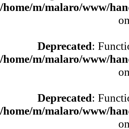
/home/m/malaro/www/hande
on
Deprecated
: Functi
/home/m/malaro/www/hande
on
Deprecated
: Functi
/home/m/malaro/www/hande
on