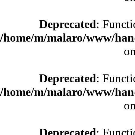
Deprecated
: Functi
/home/m/malaro/www/hande
on
Deprecated
: Functi
/home/m/malaro/www/hande
on
Deprecated
: Functi