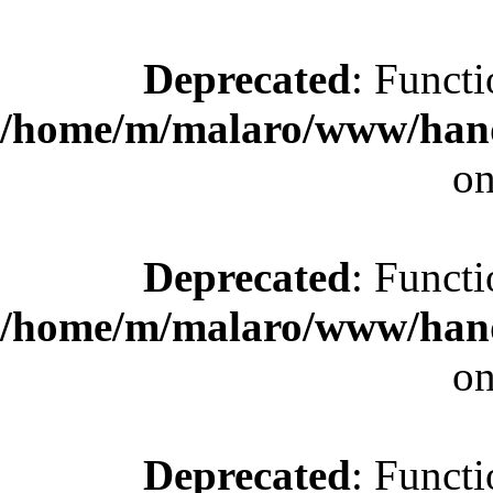
Deprecated
: Functi
/home/m/malaro/www/hande
on
Deprecated
: Functi
/home/m/malaro/www/hande
on
Deprecated
: Functi