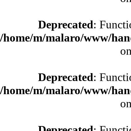
Deprecated
: Functi
/home/m/malaro/www/hande
on
Deprecated
: Functi
/home/m/malaro/www/hande
on
Deprecated
: Functi