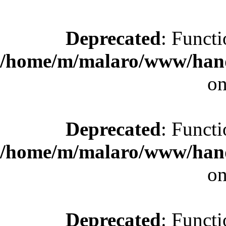
Deprecated
: Functi
/home/m/malaro/www/hande
on
Deprecated
: Functi
/home/m/malaro/www/hande
on
Deprecated
: Functi