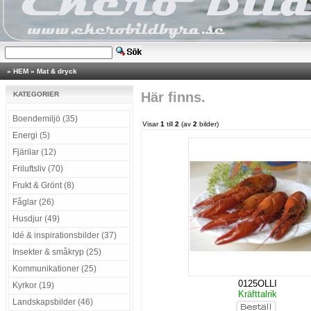
»
HEM
»
Mat & dryck
Här finns.
KATEGORIER
Boendemiljö (35)
Visar
1
till
2
(av
2
bilder)
Energi (5)
Fjärilar (12)
Friluftsliv (70)
Frukt & Grönt (8)
Fåglar (26)
Husdjur (49)
Idé & inspirationsbilder (37)
Insekter & småkryp (25)
Kommunikationer (25)
0125OLLI
Kyrkor (19)
Kräfttalrik
Landskapsbilder (46)