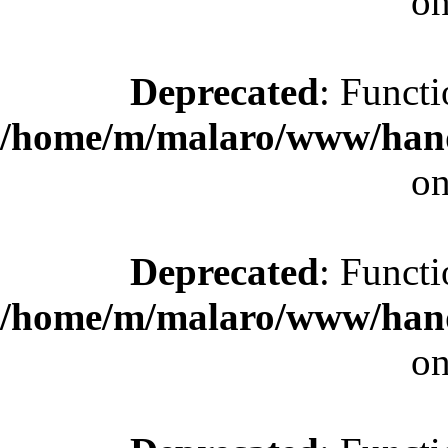
on
Deprecated
: Functi
/home/m/malaro/www/hande
on
Deprecated
: Functi
/home/m/malaro/www/hande
on