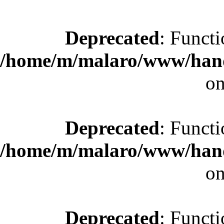
Deprecated
: Functi
/home/m/malaro/www/hande
on
Deprecated
: Functi
/home/m/malaro/www/hande
on
Deprecated
: Functi