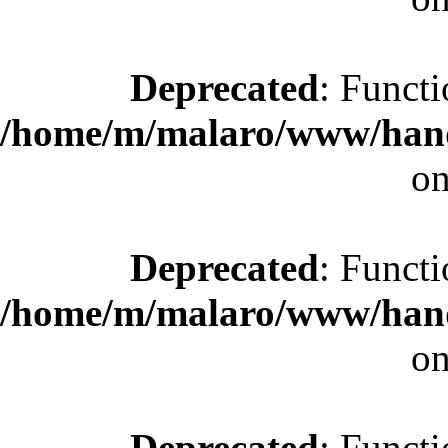
Deprecated
: Functi
/home/m/malaro/www/hande
on
Deprecated
: Functi
/home/m/malaro/www/hande
on
Deprecated
: Functi