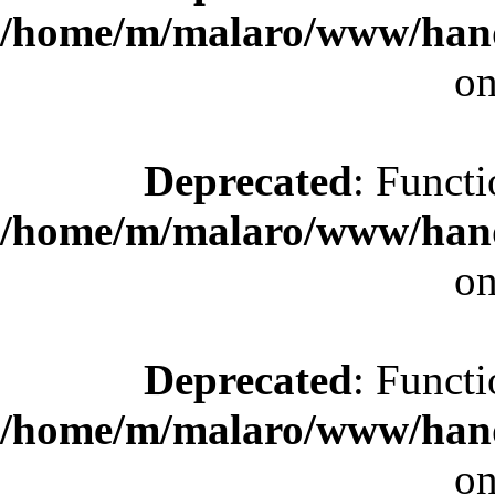
/home/m/malaro/www/hande
on
Deprecated
: Functi
/home/m/malaro/www/hande
on
Deprecated
: Functi
/home/m/malaro/www/hande
on