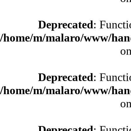
Deprecated
: Functi
/home/m/malaro/www/hande
on
Deprecated
: Functi
/home/m/malaro/www/hande
on
Deprecated
: Functi