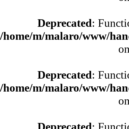
Deprecated
: Functi
/home/m/malaro/www/hande
on
Deprecated
: Functi
/home/m/malaro/www/hande
on
Deprecated
: Functi