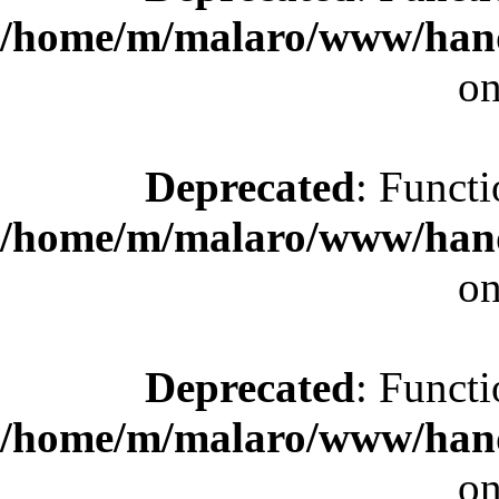
/home/m/malaro/www/hande
on
Deprecated
: Functi
/home/m/malaro/www/hande
on
Deprecated
: Functi
/home/m/malaro/www/hande
on