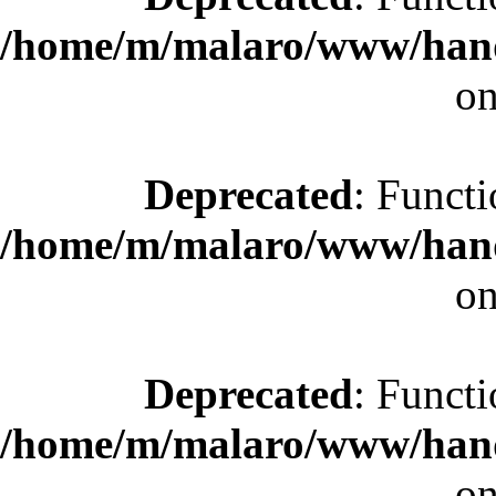
/home/m/malaro/www/hande
on
Deprecated
: Functi
/home/m/malaro/www/hande
on
Deprecated
: Functi
/home/m/malaro/www/hande
on