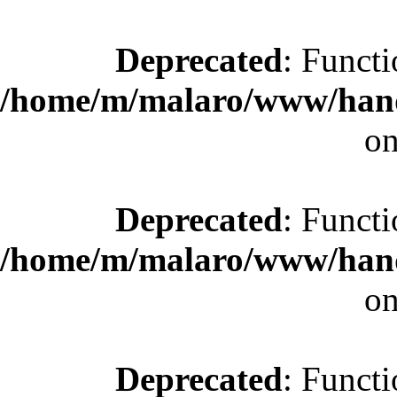
Deprecated
: Functi
/home/m/malaro/www/hande
on
Deprecated
: Functi
/home/m/malaro/www/hande
on
Deprecated
: Functi