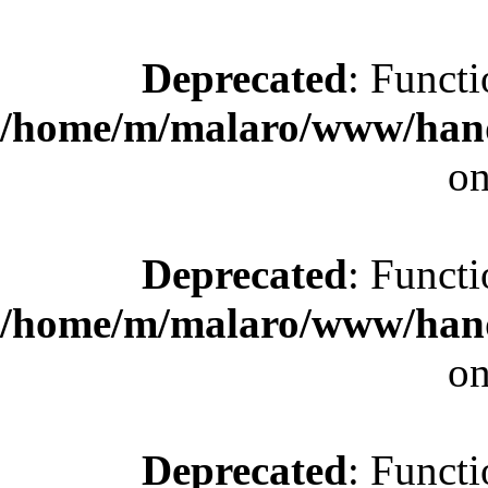
Deprecated
: Functi
/home/m/malaro/www/hande
on
Deprecated
: Functi
/home/m/malaro/www/hande
on
Deprecated
: Functi