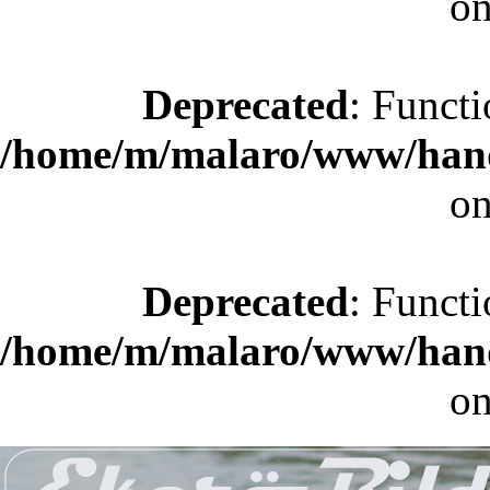
on
Deprecated
: Functi
/home/m/malaro/www/hande
on
Deprecated
: Functi
/home/m/malaro/www/hande
on