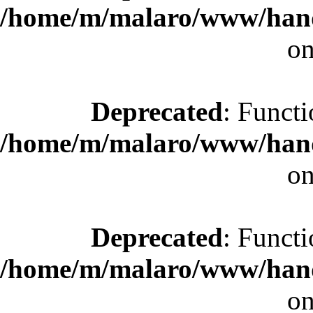
/home/m/malaro/www/hande
on
Deprecated
: Functi
/home/m/malaro/www/hande
on
Deprecated
: Functi
/home/m/malaro/www/hande
on