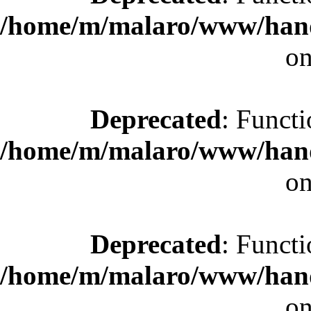
/home/m/malaro/www/hande
on
Deprecated
: Functi
/home/m/malaro/www/hande
on
Deprecated
: Functi
/home/m/malaro/www/hande
on