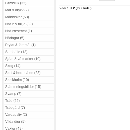
Lantbruk (32)
Visar
1
till
2
(av
2
bilder)
Mat & dryck (2)
Människor (63)
Natur & miljö (39)
Naturreservat (1)
Näringar (5)
Prylar & föremål (1)
Samhälle (13)
Sjöar & våtmarker (10)
Skog (14)
Slott & herresäten (23)
Stockholm (10)
Stämmningsbilder (15)
Svamp (7)
Träd (22)
Trädgård (7)
Vardagsliv (2)
Vilda djur (5)
Växter (49)