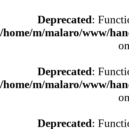
Deprecated
: Functi
/home/m/malaro/www/hande
on
Deprecated
: Functi
/home/m/malaro/www/hande
on
Deprecated
: Functi