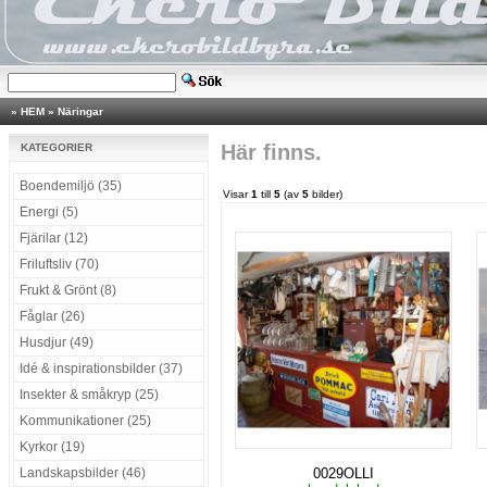
»
HEM
»
Näringar
Här finns.
KATEGORIER
Boendemiljö (35)
Visar
1
till
5
(av
5
bilder)
Energi (5)
Fjärilar (12)
Friluftsliv (70)
Frukt & Grönt (8)
Fåglar (26)
Husdjur (49)
Idé & inspirationsbilder (37)
Insekter & småkryp (25)
Kommunikationer (25)
Kyrkor (19)
Landskapsbilder (46)
0029OLLI