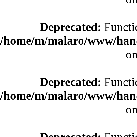
Deprecated
: Functi
/home/m/malaro/www/hande
on
Deprecated
: Functi
/home/m/malaro/www/hande
on
Deprecated
: Functi