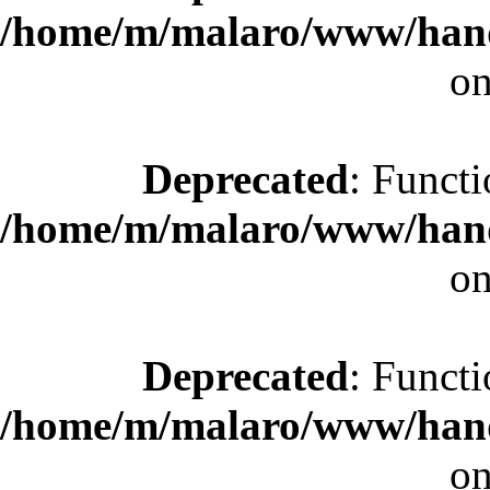
/home/m/malaro/www/hande
on
Deprecated
: Functi
/home/m/malaro/www/hande
on
Deprecated
: Functi
/home/m/malaro/www/hande
on