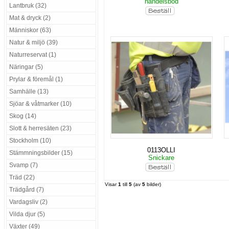
handelsbod
Lantbruk (32)
Mat & dryck (2)
Människor (63)
Natur & miljö (39)
Naturreservat (1)
Näringar (5)
Prylar & föremål (1)
Samhälle (13)
Sjöar & våtmarker (10)
Skog (14)
Slott & herresäten (23)
Stockholm (10)
0113OLLI
Stämmningsbilder (15)
Snickare
Svamp (7)
Träd (22)
Visar
1
till
5
(av
5
bilder)
Trädgård (7)
Vardagsliv (2)
Vilda djur (5)
Växter (49)