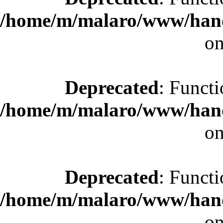
/home/m/malaro/www/hande
on
Deprecated
: Functi
/home/m/malaro/www/hande
on
Deprecated
: Functi
/home/m/malaro/www/hande
on