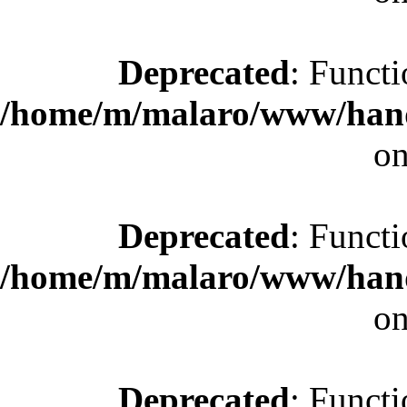
Deprecated
: Functi
/home/m/malaro/www/hande
on
Deprecated
: Functi
/home/m/malaro/www/hande
on
Deprecated
: Functi