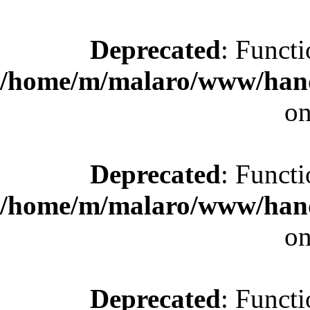
Deprecated
: Functi
/home/m/malaro/www/hande
on
Deprecated
: Functi
/home/m/malaro/www/hande
on
Deprecated
: Functi