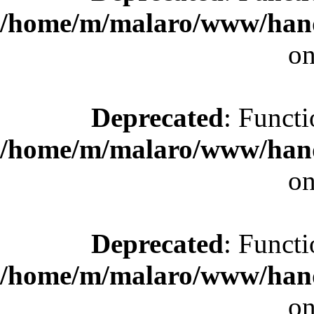
/home/m/malaro/www/hande
on
Deprecated
: Functi
/home/m/malaro/www/hande
on
Deprecated
: Functi
/home/m/malaro/www/hande
on