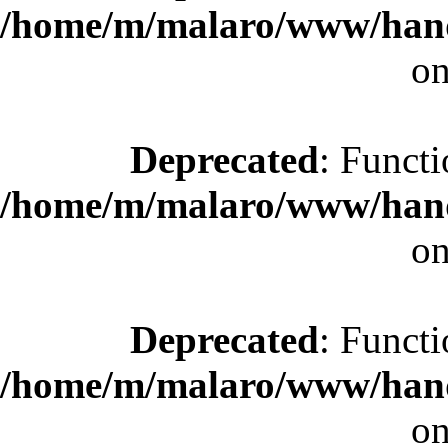
/home/m/malaro/www/hande
on
Deprecated
: Functi
/home/m/malaro/www/hande
on
Deprecated
: Functi
/home/m/malaro/www/hande
on