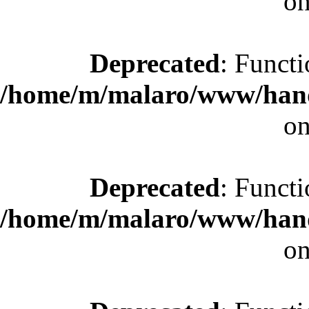
on
Deprecated
: Functi
/home/m/malaro/www/hande
on
Deprecated
: Functi
/home/m/malaro/www/hande
on