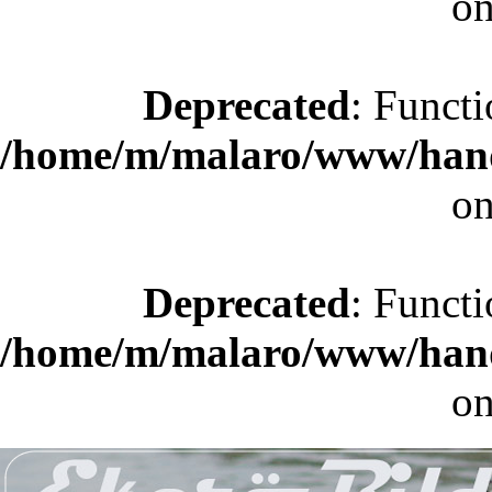
on
Deprecated
: Functi
/home/m/malaro/www/hande
on
Deprecated
: Functi
/home/m/malaro/www/hande
on