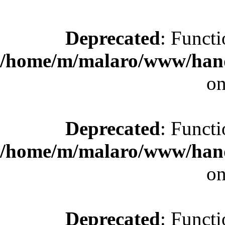
Deprecated
: Functi
/home/m/malaro/www/hande
on
Deprecated
: Functi
/home/m/malaro/www/hande
on
Deprecated
: Functi