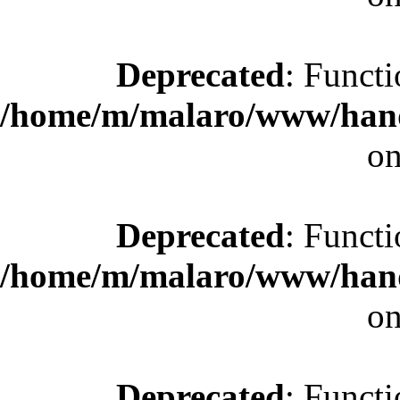
Deprecated
: Functi
/home/m/malaro/www/hande
on
Deprecated
: Functi
/home/m/malaro/www/hande
on
Deprecated
: Functi