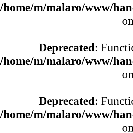
/home/m/malaro/www/hande
on
Deprecated
: Functi
/home/m/malaro/www/hande
on
Deprecated
: Functi
/home/m/malaro/www/hande
on