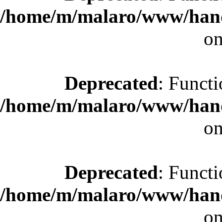
/home/m/malaro/www/hande
on
Deprecated
: Functi
/home/m/malaro/www/hande
on
Deprecated
: Functi
/home/m/malaro/www/hande
on