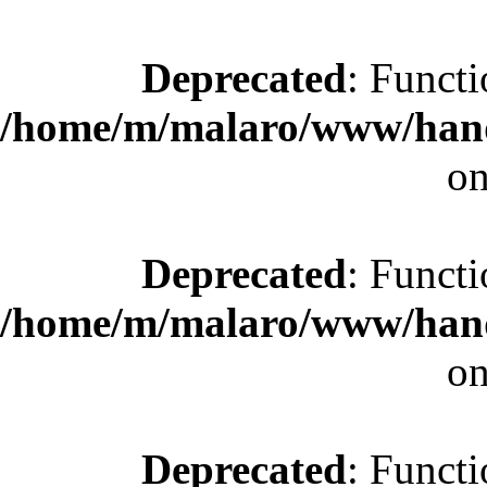
Deprecated
: Functi
/home/m/malaro/www/hande
on
Deprecated
: Functi
/home/m/malaro/www/hande
on
Deprecated
: Functi