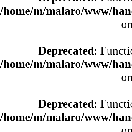
/home/m/malaro/www/hande
on
Deprecated
: Functi
/home/m/malaro/www/hande
on
Deprecated
: Functi
/home/m/malaro/www/hande
on