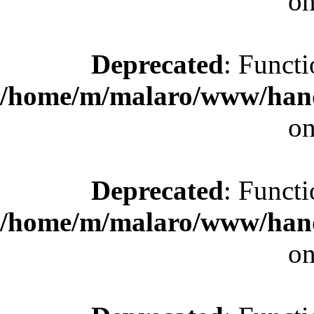
on
Deprecated
: Functi
/home/m/malaro/www/hande
on
Deprecated
: Functi
/home/m/malaro/www/hande
on