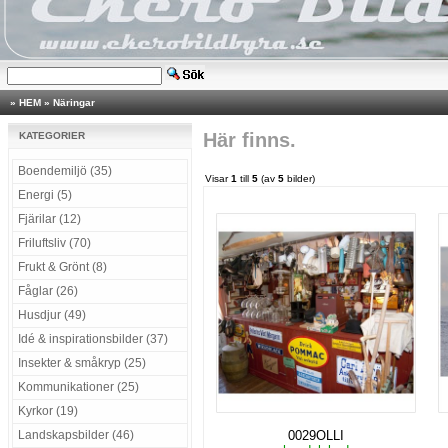
»
HEM
»
Näringar
Här finns.
KATEGORIER
Boendemiljö (35)
Visar
1
till
5
(av
5
bilder)
Energi (5)
Fjärilar (12)
Friluftsliv (70)
Frukt & Grönt (8)
Fåglar (26)
Husdjur (49)
Idé & inspirationsbilder (37)
Insekter & småkryp (25)
Kommunikationer (25)
Kyrkor (19)
Landskapsbilder (46)
0029OLLI