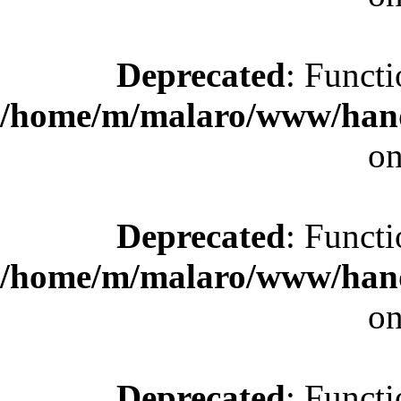
Deprecated
: Functi
/home/m/malaro/www/hande
on
Deprecated
: Functi
/home/m/malaro/www/hande
on
Deprecated
: Functi