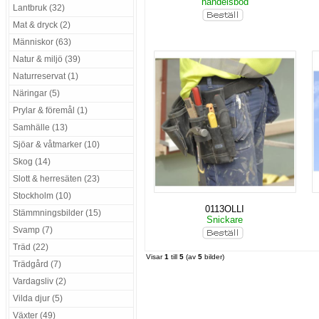
handelsbod
Lantbruk (32)
Mat & dryck (2)
Människor (63)
Natur & miljö (39)
Naturreservat (1)
Näringar (5)
Prylar & föremål (1)
Samhälle (13)
Sjöar & våtmarker (10)
Skog (14)
Slott & herresäten (23)
Stockholm (10)
0113OLLI
Stämmningsbilder (15)
Snickare
Svamp (7)
Träd (22)
Visar
1
till
5
(av
5
bilder)
Trädgård (7)
Vardagsliv (2)
Vilda djur (5)
Växter (49)