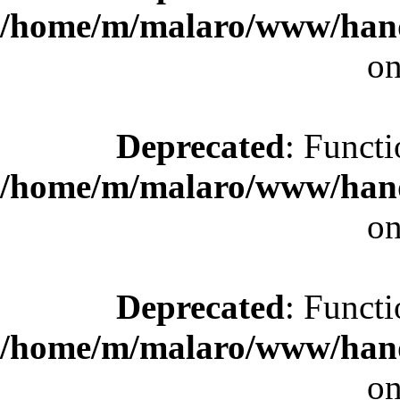
/home/m/malaro/www/hande
on
Deprecated
: Functi
/home/m/malaro/www/hande
on
Deprecated
: Functi
/home/m/malaro/www/hande
on