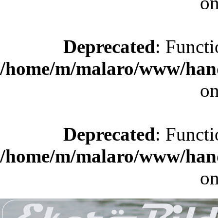
on
Deprecated
: Functi
/home/m/malaro/www/hande
on
Deprecated
: Functi
/home/m/malaro/www/hande
on