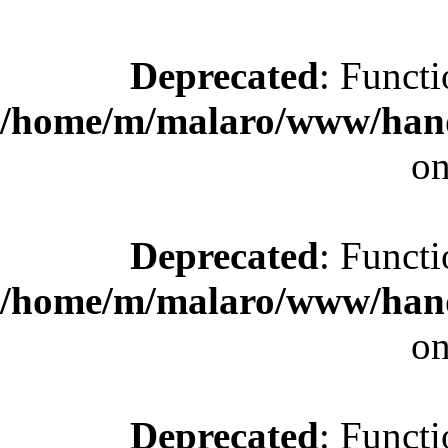
Deprecated
: Functi
/home/m/malaro/www/hande
on
Deprecated
: Functi
/home/m/malaro/www/hande
on
Deprecated
: Functi