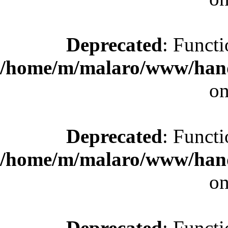
Deprecated
: Functi
/home/m/malaro/www/hande
on
Deprecated
: Functi
/home/m/malaro/www/hande
on
Deprecated
: Functi