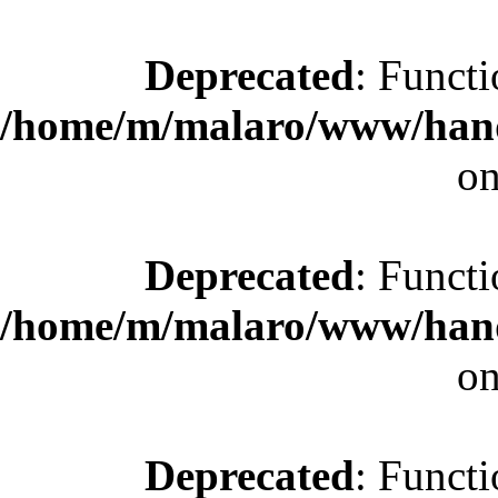
Deprecated
: Functi
/home/m/malaro/www/hande
on
Deprecated
: Functi
/home/m/malaro/www/hande
on
Deprecated
: Functi