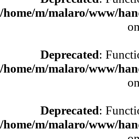
/home/m/malaro/www/hande
on
Deprecated
: Functi
/home/m/malaro/www/hande
on
Deprecated
: Functi
/home/m/malaro/www/hande
on