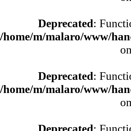
Deprecated
: Functi
/home/m/malaro/www/hande
on
Deprecated
: Functi
/home/m/malaro/www/hande
on
Deprecated
: Functi