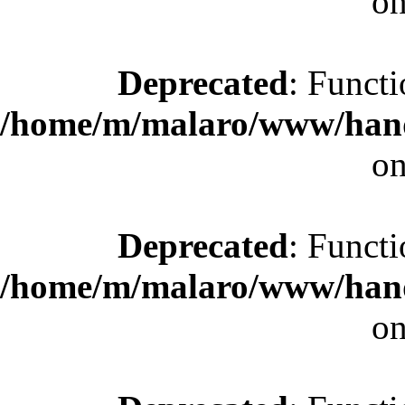
on
Deprecated
: Functi
/home/m/malaro/www/hande
on
Deprecated
: Functi
/home/m/malaro/www/hande
on