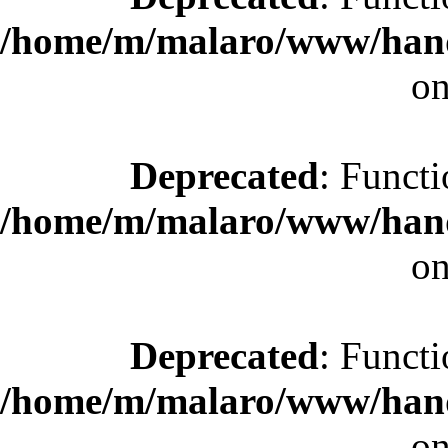
/home/m/malaro/www/hande
on
Deprecated
: Functi
/home/m/malaro/www/hande
on
Deprecated
: Functi
/home/m/malaro/www/hande
on