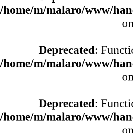
/home/m/malaro/www/hande
on
Deprecated
: Functi
/home/m/malaro/www/hande
on
Deprecated
: Functi
/home/m/malaro/www/hande
on