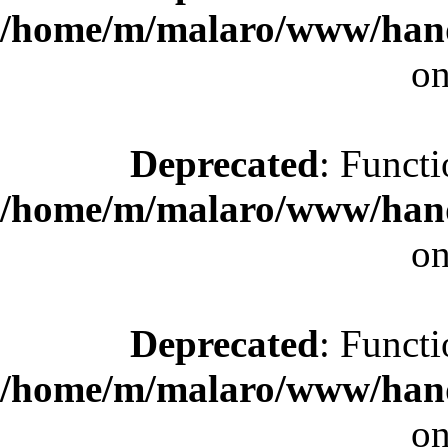
/home/m/malaro/www/hande
on
Deprecated
: Functi
/home/m/malaro/www/hande
on
Deprecated
: Functi
/home/m/malaro/www/hande
on