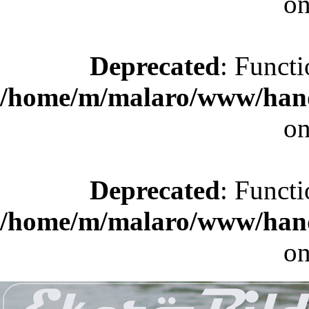
on
Deprecated
: Functi
/home/m/malaro/www/hande
on
Deprecated
: Functi
/home/m/malaro/www/hande
on