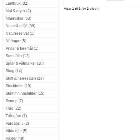
Lantbruk (32)
Visar
1
till
2
(av
2
bilder)
Mat & dryck (2)
Människor (63)
Natur & miljö (39)
Naturreservat (1)
Näringar (5)
Prylar & föremål (1)
Samhälle (13)
Sjöar & våtmarker (10)
Skog (14)
Slott & herresäten (23)
Stockholm (10)
Stämmningsbilder (15)
Svamp (7)
Träd (22)
Trädgård (7)
Vardagsliv (2)
Vilda djur (5)
Växter (49)