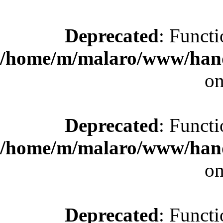
Deprecated
: Functi
/home/m/malaro/www/hande
on
Deprecated
: Functi
/home/m/malaro/www/hande
on
Deprecated
: Functi