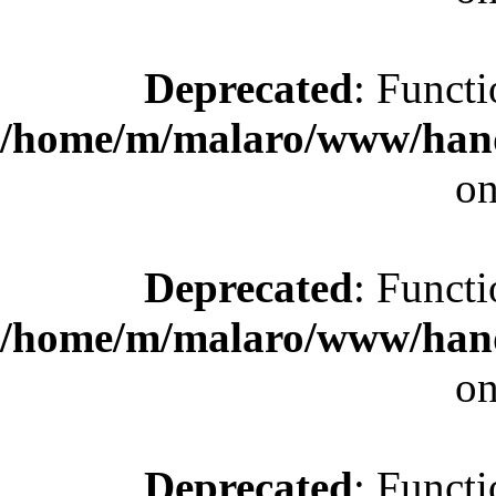
Deprecated
: Functi
/home/m/malaro/www/hande
on
Deprecated
: Functi
/home/m/malaro/www/hande
on
Deprecated
: Functi