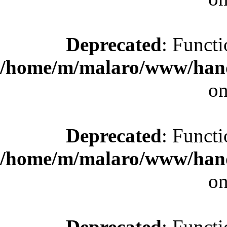
Deprecated
: Functi
/home/m/malaro/www/hande
on
Deprecated
: Functi
/home/m/malaro/www/hande
on
Deprecated
: Functi