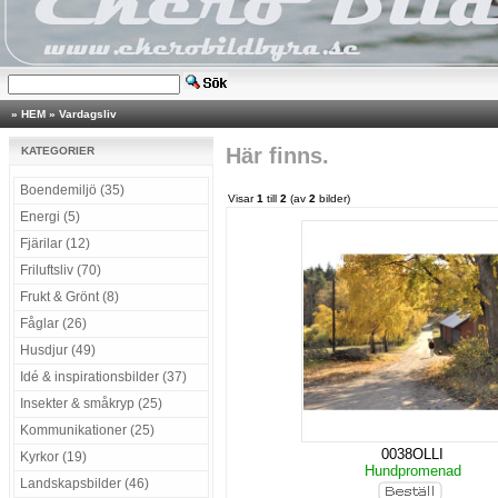
»
HEM
»
Vardagsliv
Här finns.
KATEGORIER
Boendemiljö (35)
Visar
1
till
2
(av
2
bilder)
Energi (5)
Fjärilar (12)
Friluftsliv (70)
Frukt & Grönt (8)
Fåglar (26)
Husdjur (49)
Idé & inspirationsbilder (37)
Insekter & småkryp (25)
Kommunikationer (25)
0038OLLI
Kyrkor (19)
Hundpromenad
Landskapsbilder (46)