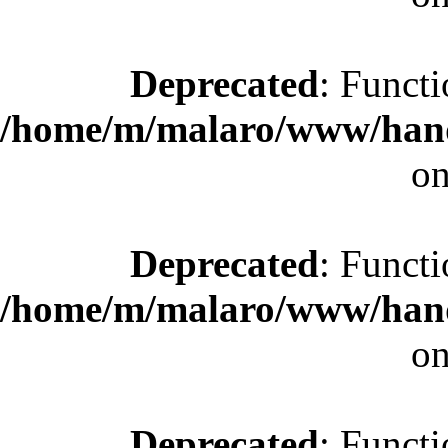
Deprecated
: Functi
/home/m/malaro/www/hande
on
Deprecated
: Functi
/home/m/malaro/www/hande
on
Deprecated
: Functi