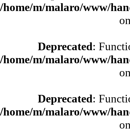
/home/m/malaro/www/hande
on
Deprecated
: Functi
/home/m/malaro/www/hande
on
Deprecated
: Functi
/home/m/malaro/www/hande
on