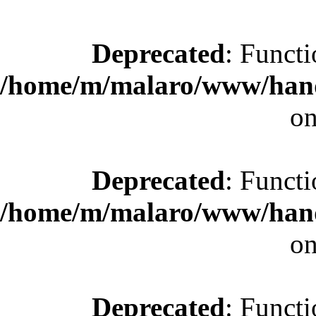
Deprecated
: Functi
/home/m/malaro/www/hande
on
Deprecated
: Functi
/home/m/malaro/www/hande
on
Deprecated
: Functi