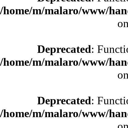
/home/m/malaro/www/hande
on
Deprecated
: Functi
/home/m/malaro/www/hande
on
Deprecated
: Functi
/home/m/malaro/www/hande
on