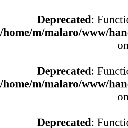
Deprecated
: Functi
/home/m/malaro/www/hande
on
Deprecated
: Functi
/home/m/malaro/www/hande
on
Deprecated
: Functi