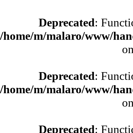
Deprecated
: Functi
/home/m/malaro/www/hande
on
Deprecated
: Functi
/home/m/malaro/www/hande
on
Deprecated
: Functi