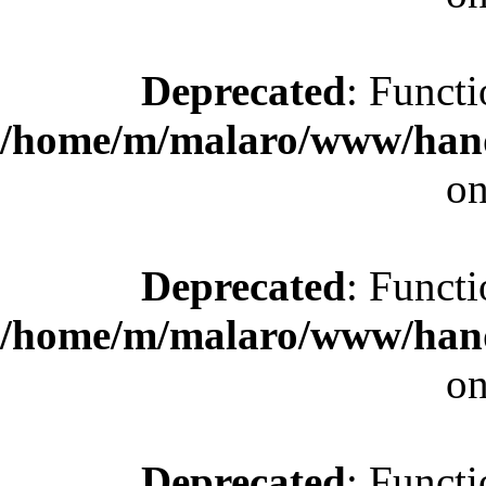
Deprecated
: Functi
/home/m/malaro/www/hande
on
Deprecated
: Functi
/home/m/malaro/www/hande
on
Deprecated
: Functi