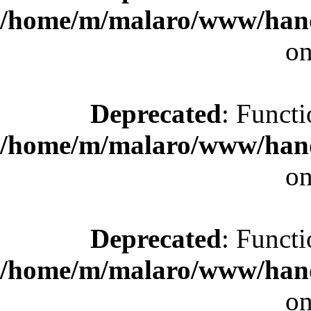
/home/m/malaro/www/hande
on
Deprecated
: Functi
/home/m/malaro/www/hande
on
Deprecated
: Functi
/home/m/malaro/www/hande
on