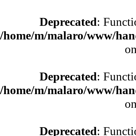
Deprecated
: Functi
/home/m/malaro/www/hande
on
Deprecated
: Functi
/home/m/malaro/www/hande
on
Deprecated
: Functi