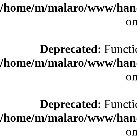
/home/m/malaro/www/hande
on
Deprecated
: Functi
/home/m/malaro/www/hande
on
Deprecated
: Functi
/home/m/malaro/www/hande
on