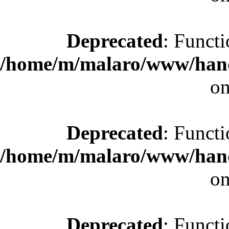
Deprecated
: Functi
/home/m/malaro/www/hande
on
Deprecated
: Functi
/home/m/malaro/www/hande
on
Deprecated
: Functi