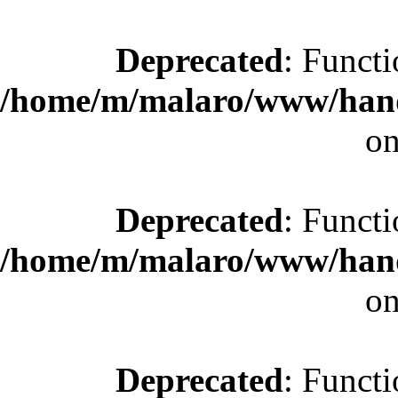
Deprecated
: Functi
/home/m/malaro/www/hande
on
Deprecated
: Functi
/home/m/malaro/www/hande
on
Deprecated
: Functi