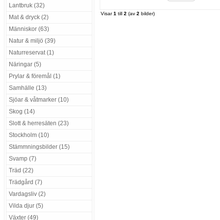
Lantbruk (32)
Visar
1
till
2
(av
2
bilder)
Mat & dryck (2)
Människor (63)
Natur & miljö (39)
Naturreservat (1)
Näringar (5)
Prylar & föremål (1)
Samhälle (13)
Sjöar & våtmarker (10)
Skog (14)
Slott & herresäten (23)
Stockholm (10)
Stämmningsbilder (15)
Svamp (7)
Träd (22)
Trädgård (7)
Vardagsliv (2)
Vilda djur (5)
Växter (49)