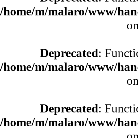
/home/m/malaro/www/hande
on
Deprecated
: Functi
/home/m/malaro/www/hande
on
Deprecated
: Functi
/home/m/malaro/www/hande
on