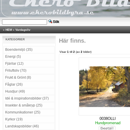
»
HEM
»
Vardagsliv
Här finns.
KATEGORIER
Boendemiljö (35)
Visar
1
till
2
(av
2
bilder)
Energi (5)
Fjärilar (12)
Friluftsliv (70)
Frukt & Grönt (8)
Fåglar (26)
Husdjur (49)
Idé & inspirationsbilder (37)
Insekter & småkryp (25)
Kommunikationer (25)
0038OLLI
Kyrkor (19)
Hundpromenad
Landskapsbilder (46)