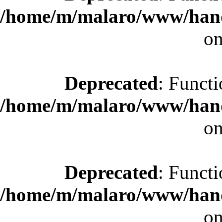
/home/m/malaro/www/hande
on
Deprecated
: Functi
/home/m/malaro/www/hande
on
Deprecated
: Functi
/home/m/malaro/www/hande
on