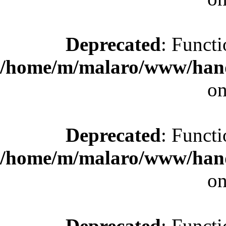
Deprecated
: Functi
/home/m/malaro/www/hande
on
Deprecated
: Functi
/home/m/malaro/www/hande
on
Deprecated
: Functi