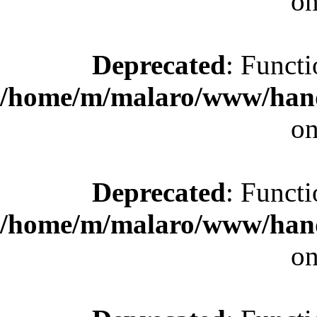
on
Deprecated
: Functi
/home/m/malaro/www/hande
on
Deprecated
: Functi
/home/m/malaro/www/hande
on