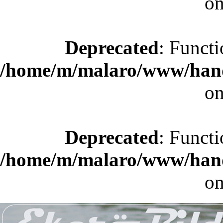
on
Deprecated
: Functi
/home/m/malaro/www/hande
on
Deprecated
: Functi
/home/m/malaro/www/hande
on