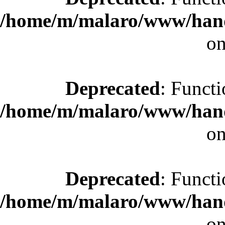
/home/m/malaro/www/hande
on
Deprecated
: Functi
/home/m/malaro/www/hande
on
Deprecated
: Functi
/home/m/malaro/www/hande
on