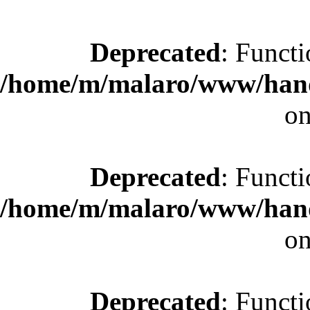
Deprecated
: Functi
/home/m/malaro/www/hande
on
Deprecated
: Functi
/home/m/malaro/www/hande
on
Deprecated
: Functi