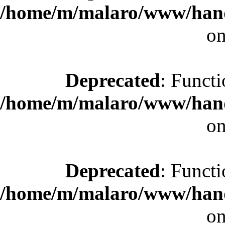
/home/m/malaro/www/hande
on
Deprecated
: Functi
/home/m/malaro/www/hande
on
Deprecated
: Functi
/home/m/malaro/www/hande
on