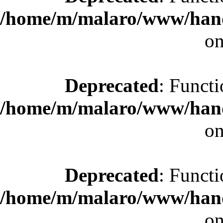
/home/m/malaro/www/hande
on
Deprecated
: Functi
/home/m/malaro/www/hande
on
Deprecated
: Functi
/home/m/malaro/www/hande
on