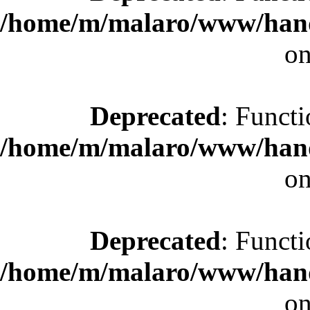
/home/m/malaro/www/hande
on
Deprecated
: Functi
/home/m/malaro/www/hande
on
Deprecated
: Functi
/home/m/malaro/www/hande
on