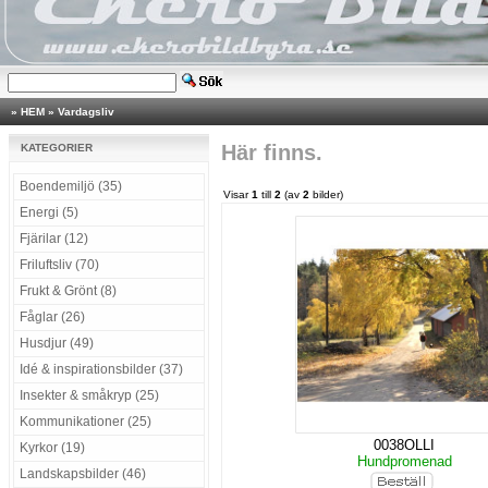
»
HEM
»
Vardagsliv
Här finns.
KATEGORIER
Boendemiljö (35)
Visar
1
till
2
(av
2
bilder)
Energi (5)
Fjärilar (12)
Friluftsliv (70)
Frukt & Grönt (8)
Fåglar (26)
Husdjur (49)
Idé & inspirationsbilder (37)
Insekter & småkryp (25)
Kommunikationer (25)
0038OLLI
Kyrkor (19)
Hundpromenad
Landskapsbilder (46)