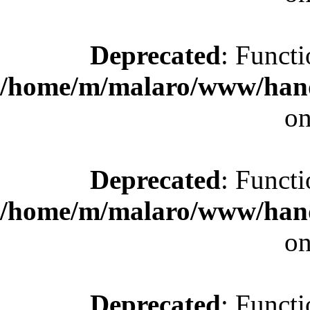
Deprecated
: Functi
/home/m/malaro/www/hande
on
Deprecated
: Functi
/home/m/malaro/www/hande
on
Deprecated
: Functi