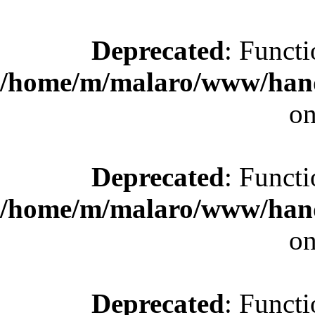
Deprecated
: Functi
/home/m/malaro/www/hande
on
Deprecated
: Functi
/home/m/malaro/www/hande
on
Deprecated
: Functi