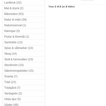
Lantbruk (32)
Visar
1
till
2
(av
2
bilder)
Mat & dryck (2)
Människor (63)
Natur & miljö (39)
Naturreservat (1)
Näringar (5)
Prylar & föremål (1)
Samhälle (13)
Sjöar & våtmarker (10)
Skog (14)
Slott & herresäten (23)
Stockholm (10)
Stämmningsbilder (15)
Svamp (7)
Träd (22)
Trädgård (7)
Vardagsliv (2)
Vilda djur (5)
Växter (49)