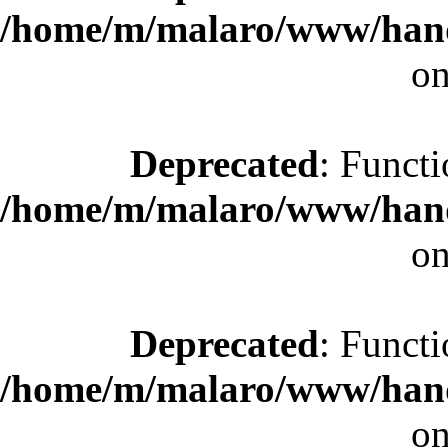
/home/m/malaro/www/hande
on
Deprecated
: Functi
/home/m/malaro/www/hande
on
Deprecated
: Functi
/home/m/malaro/www/hande
on