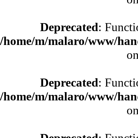
Deprecated
: Functi
/home/m/malaro/www/hande
on
Deprecated
: Functi
/home/m/malaro/www/hande
on
Deprecated
: Functi