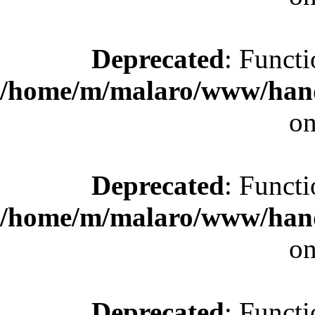
Deprecated
: Functi
/home/m/malaro/www/hande
on
Deprecated
: Functi
/home/m/malaro/www/hande
on
Deprecated
: Functi