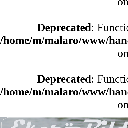
on
Deprecated
: Functi
/home/m/malaro/www/hande
on
Deprecated
: Functi
/home/m/malaro/www/hande
on