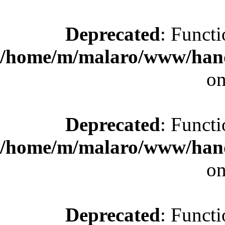
Deprecated
: Functi
/home/m/malaro/www/hande
on
Deprecated
: Functi
/home/m/malaro/www/hande
on
Deprecated
: Functi