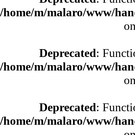
/home/m/malaro/www/hande
on
Deprecated
: Functi
/home/m/malaro/www/hande
on
Deprecated
: Functi
/home/m/malaro/www/hande
on