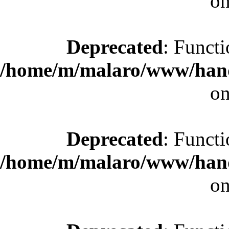
on
Deprecated
: Functi
/home/m/malaro/www/hande
on
Deprecated
: Functi
/home/m/malaro/www/hande
on