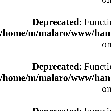
Deprecated
: Functi
/home/m/malaro/www/hande
on
Deprecated
: Functi
/home/m/malaro/www/hande
on
Deprecated
: Functi