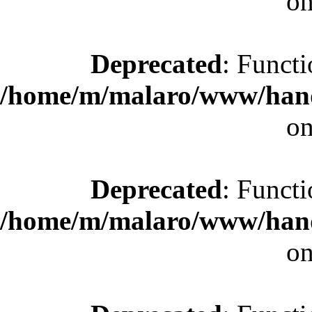
on
Deprecated
: Functi
/home/m/malaro/www/hande
on
Deprecated
: Functi
/home/m/malaro/www/hande
on