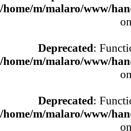
/home/m/malaro/www/hande
on
Deprecated
: Functi
/home/m/malaro/www/hande
on
Deprecated
: Functi
/home/m/malaro/www/hande
on