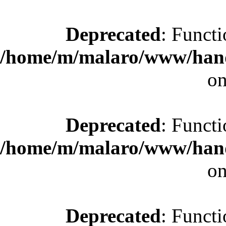
Deprecated
: Functi
/home/m/malaro/www/hande
on
Deprecated
: Functi
/home/m/malaro/www/hande
on
Deprecated
: Functi