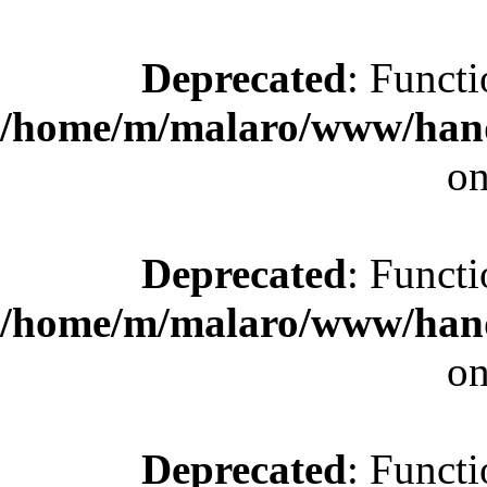
Deprecated
: Functi
/home/m/malaro/www/hande
on
Deprecated
: Functi
/home/m/malaro/www/hande
on
Deprecated
: Functi