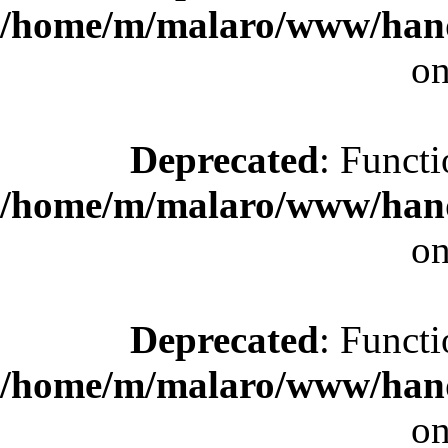
/home/m/malaro/www/hande
on
Deprecated
: Functi
/home/m/malaro/www/hande
on
Deprecated
: Functi
/home/m/malaro/www/hande
on