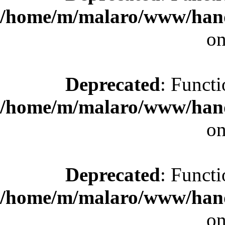
/home/m/malaro/www/hande
on
Deprecated
: Functi
/home/m/malaro/www/hande
on
Deprecated
: Functi
/home/m/malaro/www/hande
on