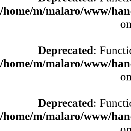
/home/m/malaro/www/hande
on
Deprecated
: Functi
/home/m/malaro/www/hande
on
Deprecated
: Functi
/home/m/malaro/www/hande
on