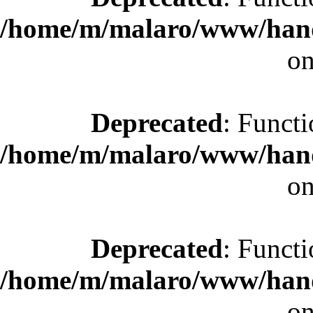
/home/m/malaro/www/hande
on
Deprecated
: Functi
/home/m/malaro/www/hande
on
Deprecated
: Functi
/home/m/malaro/www/hande
on