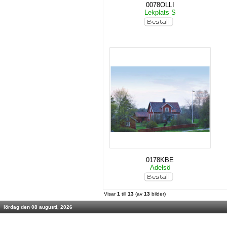
0078OLLI
Lekplats S
0178KBE
Adelsö
Visar
1
till
13
(av
13
bilder)
lördag den 08 augusti, 2026