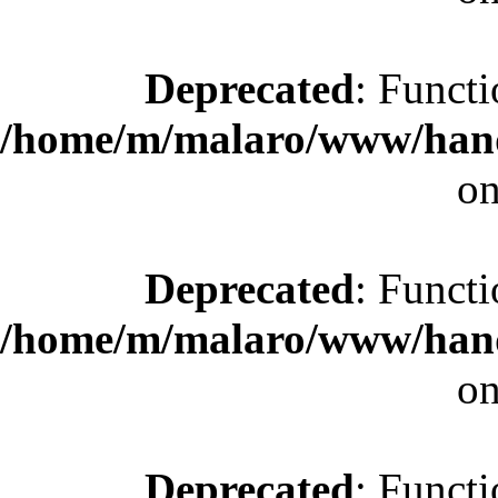
Deprecated
: Functi
/home/m/malaro/www/hande
on
Deprecated
: Functi
/home/m/malaro/www/hande
on
Deprecated
: Functi