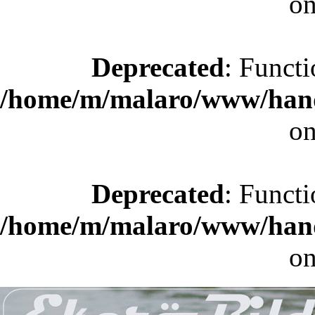
on
Deprecated
: Functi
/home/m/malaro/www/hande
on
Deprecated
: Functi
/home/m/malaro/www/hande
on