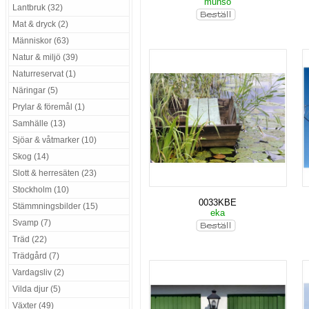
munsö
Lantbruk (32)
Mat & dryck (2)
Människor (63)
Natur & miljö (39)
Naturreservat (1)
Näringar (5)
Prylar & föremål (1)
Samhälle (13)
Sjöar & våtmarker (10)
Skog (14)
Slott & herresäten (23)
Stockholm (10)
0033KBE
Stämmningsbilder (15)
eka
Svamp (7)
Träd (22)
Trädgård (7)
Vardagsliv (2)
Vilda djur (5)
Växter (49)