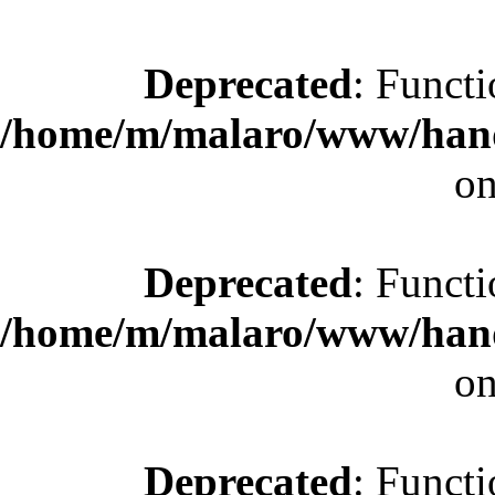
Deprecated
: Functi
/home/m/malaro/www/hande
on
Deprecated
: Functi
/home/m/malaro/www/hande
on
Deprecated
: Functi