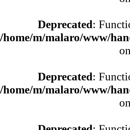
Deprecated
: Functi
/home/m/malaro/www/hande
on
Deprecated
: Functi
/home/m/malaro/www/hande
on
Deprecated
: Functi