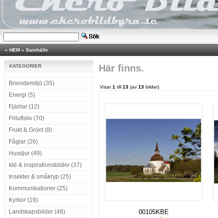
»
HEM
»
Samhälle
Här finns.
KATEGORIER
Boendemiljö (35)
Visar
1
till
13
(av
13
bilder)
Energi (5)
Fjärilar (12)
Friluftsliv (70)
Frukt & Grönt (8)
Fåglar (26)
Husdjur (49)
Idé & inspirationsbilder (37)
Insekter & småkryp (25)
Kommunikationer (25)
Kyrkor (19)
Landskapsbilder (46)
00105KBE