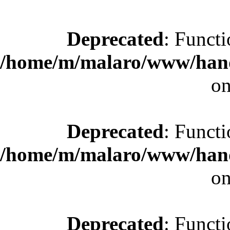
Deprecated
: Functi
/home/m/malaro/www/hande
on
Deprecated
: Functi
/home/m/malaro/www/hande
on
Deprecated
: Functi