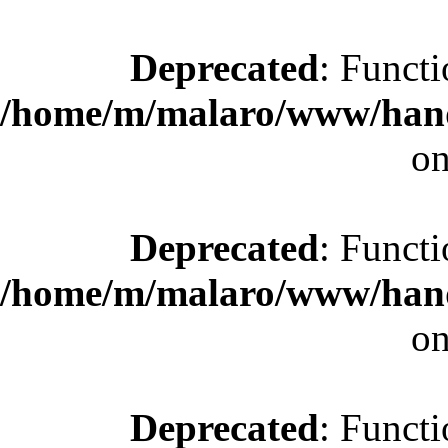
Deprecated
: Functi
/home/m/malaro/www/hande
on
Deprecated
: Functi
/home/m/malaro/www/hande
on
Deprecated
: Functi