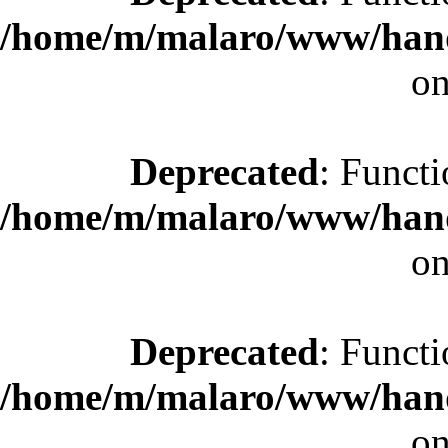
/home/m/malaro/www/hande
on
Deprecated
: Functi
/home/m/malaro/www/hande
on
Deprecated
: Functi
/home/m/malaro/www/hande
on