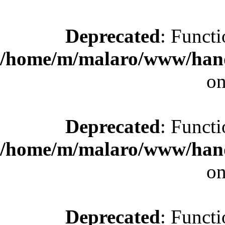
Deprecated
: Functi
/home/m/malaro/www/hande
on
Deprecated
: Functi
/home/m/malaro/www/hande
on
Deprecated
: Functi