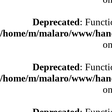
Deprecated
: Functi
/home/m/malaro/www/hande
on
Deprecated
: Functi
/home/m/malaro/www/hande
on
Deprecated
: Functi