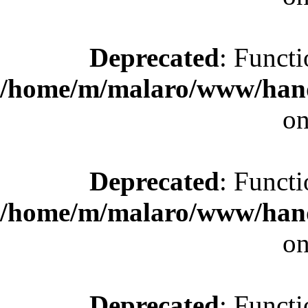
Deprecated
: Functi
/home/m/malaro/www/hande
on
Deprecated
: Functi
/home/m/malaro/www/hande
on
Deprecated
: Functi