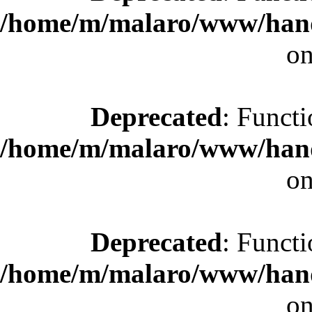
/home/m/malaro/www/hande
on
Deprecated
: Functi
/home/m/malaro/www/hande
on
Deprecated
: Functi
/home/m/malaro/www/hande
on