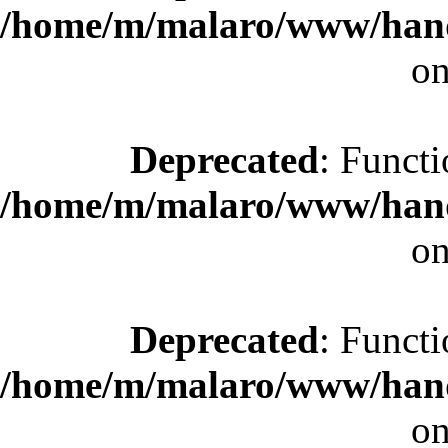
/home/m/malaro/www/hande
on
Deprecated
: Functi
/home/m/malaro/www/hande
on
Deprecated
: Functi
/home/m/malaro/www/hande
on