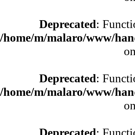
Deprecated
: Functi
/home/m/malaro/www/hande
on
Deprecated
: Functi
/home/m/malaro/www/hande
on
Deprecated
: Functi