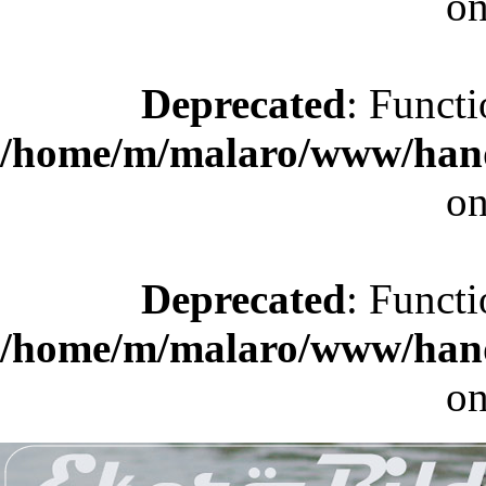
on
Deprecated
: Functi
/home/m/malaro/www/hande
on
Deprecated
: Functi
/home/m/malaro/www/hande
on