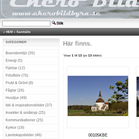
»
HEM
»
Samhälle
Här finns.
KATEGORIER
Boendemiljö (35)
Visar
1
till
13
(av
13
bilder)
Energi (5)
Fjärilar (12)
Friluftsliv (70)
Frukt & Grönt (8)
Fåglar (26)
Husdjur (49)
Idé & inspirationsbilder (37)
Insekter & småkryp (25)
Kommunikationer (25)
Kyrkor (19)
Landskapsbilder (46)
00105KBE