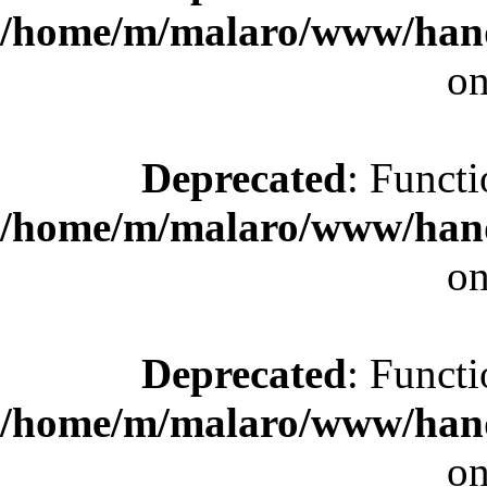
/home/m/malaro/www/hande
on
Deprecated
: Functi
/home/m/malaro/www/hande
on
Deprecated
: Functi
/home/m/malaro/www/hande
on