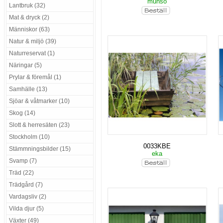
munsö
Lantbruk (32)
Mat & dryck (2)
Människor (63)
Natur & miljö (39)
Naturreservat (1)
Näringar (5)
Prylar & föremål (1)
Samhälle (13)
Sjöar & våtmarker (10)
Skog (14)
Slott & herresäten (23)
Stockholm (10)
0033KBE
Stämmningsbilder (15)
eka
Svamp (7)
Träd (22)
Trädgård (7)
Vardagsliv (2)
Vilda djur (5)
Växter (49)