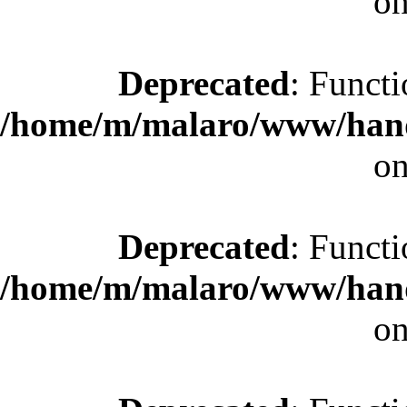
on
Deprecated
: Functi
/home/m/malaro/www/hande
on
Deprecated
: Functi
/home/m/malaro/www/hande
on