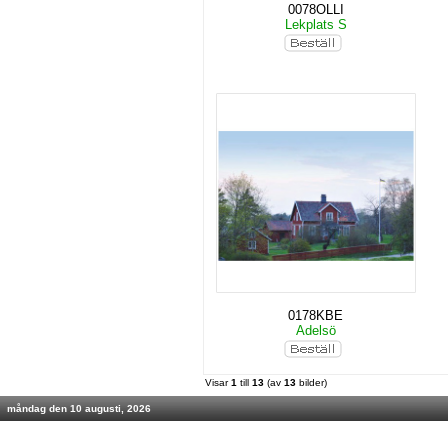
0078OLLI
Lekplats S
0178KBE
Adelsö
Visar
1
till
13
(av
13
bilder)
måndag den 10 augusti, 2026