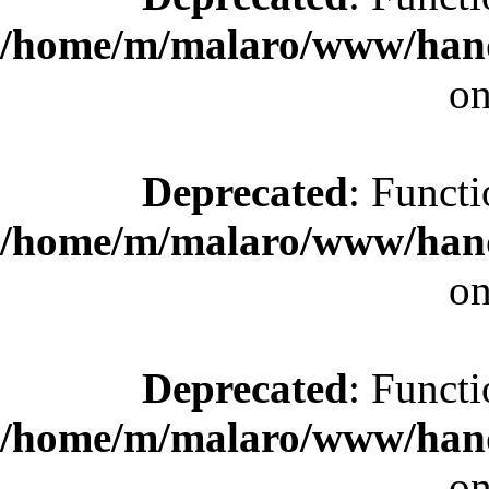
/home/m/malaro/www/hande
on
Deprecated
: Functi
/home/m/malaro/www/hande
on
Deprecated
: Functi
/home/m/malaro/www/hande
on