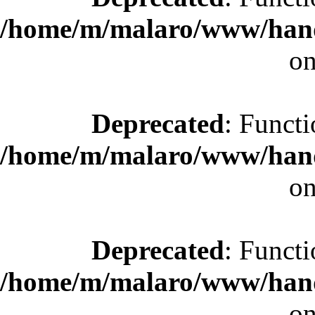
/home/m/malaro/www/hande
on
Deprecated
: Functi
/home/m/malaro/www/hande
on
Deprecated
: Functi
/home/m/malaro/www/hande
on