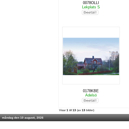
0078OLLI
Lekplats S
0178KBE
Adelsö
Visar
1
till
13
(av
13
bilder)
måndag den 10 augusti, 2026