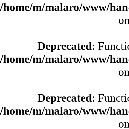
/home/m/malaro/www/hande
on
Deprecated
: Functi
/home/m/malaro/www/hande
on
Deprecated
: Functi
/home/m/malaro/www/hande
on