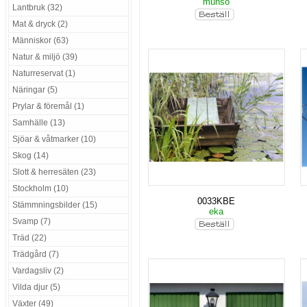
munsö
Lantbruk (32)
Mat & dryck (2)
Människor (63)
Natur & miljö (39)
Naturreservat (1)
Näringar (5)
Prylar & föremål (1)
Samhälle (13)
Sjöar & våtmarker (10)
Skog (14)
Slott & herresäten (23)
Stockholm (10)
0033KBE
Stämmningsbilder (15)
eka
Svamp (7)
Träd (22)
Trädgård (7)
Vardagsliv (2)
Vilda djur (5)
Växter (49)