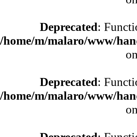
Deprecated
: Functi
/home/m/malaro/www/hande
on
Deprecated
: Functi
/home/m/malaro/www/hande
on
Deprecated
: Functi