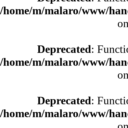
/home/m/malaro/www/hande
on
Deprecated
: Functi
/home/m/malaro/www/hande
on
Deprecated
: Functi
/home/m/malaro/www/hande
on