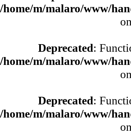
/home/m/malaro/www/hande
on
Deprecated
: Functi
/home/m/malaro/www/hande
on
Deprecated
: Functi
/home/m/malaro/www/hande
on