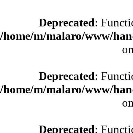
Deprecated
: Functi
/home/m/malaro/www/hande
on
Deprecated
: Functi
/home/m/malaro/www/hande
on
Deprecated
: Functi