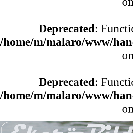
on
Deprecated
: Functi
/home/m/malaro/www/hande
on
Deprecated
: Functi
/home/m/malaro/www/hande
on