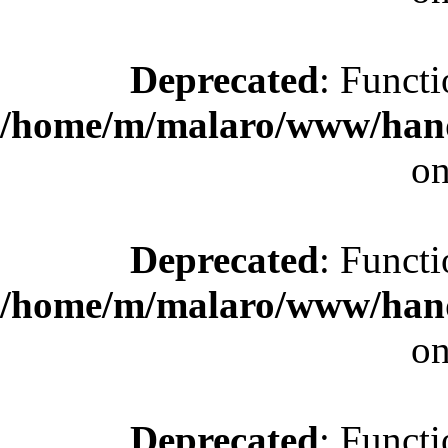
Deprecated
: Functi
/home/m/malaro/www/hande
on
Deprecated
: Functi
/home/m/malaro/www/hande
on
Deprecated
: Functi