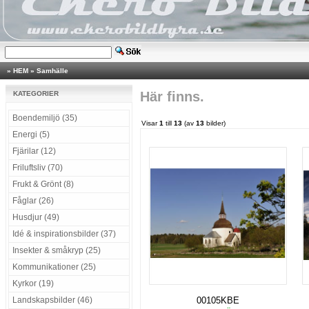
»
HEM
»
Samhälle
Här finns.
KATEGORIER
Boendemiljö (35)
Visar
1
till
13
(av
13
bilder)
Energi (5)
Fjärilar (12)
Friluftsliv (70)
Frukt & Grönt (8)
Fåglar (26)
Husdjur (49)
Idé & inspirationsbilder (37)
Insekter & småkryp (25)
Kommunikationer (25)
Kyrkor (19)
Landskapsbilder (46)
00105KBE