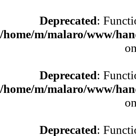
Deprecated
: Functi
/home/m/malaro/www/hande
on
Deprecated
: Functi
/home/m/malaro/www/hande
on
Deprecated
: Functi