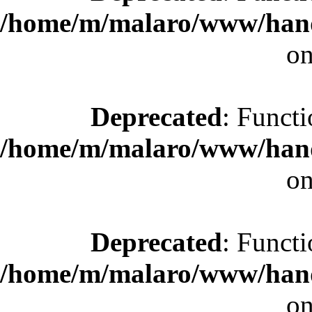
/home/m/malaro/www/hande
on
Deprecated
: Functi
/home/m/malaro/www/hande
on
Deprecated
: Functi
/home/m/malaro/www/hande
on