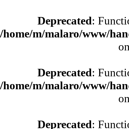
Deprecated
: Functi
/home/m/malaro/www/hande
on
Deprecated
: Functi
/home/m/malaro/www/hande
on
Deprecated
: Functi