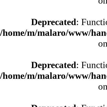
on
Deprecated
: Functi
/home/m/malaro/www/hande
on
Deprecated
: Functi
/home/m/malaro/www/hande
on