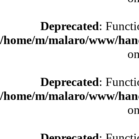
Deprecated
: Functi
/home/m/malaro/www/hande
on
Deprecated
: Functi
/home/m/malaro/www/hande
on
Deprecated
: Functi