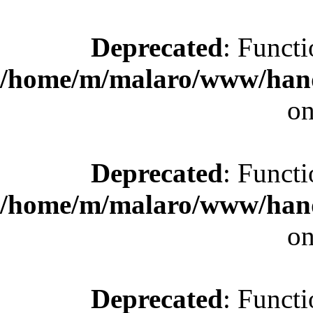
Deprecated
: Functi
/home/m/malaro/www/hande
on
Deprecated
: Functi
/home/m/malaro/www/hande
on
Deprecated
: Functi