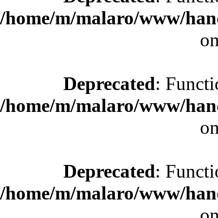
/home/m/malaro/www/hande
on
Deprecated
: Functi
/home/m/malaro/www/hande
on
Deprecated
: Functi
/home/m/malaro/www/hande
on