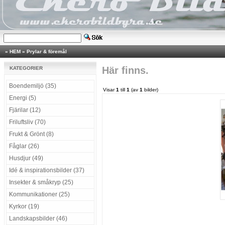
»
HEM
»
Prylar & föremål
Här finns.
KATEGORIER
Boendemiljö (35)
Visar
1
till
1
(av
1
bilder)
Energi (5)
Fjärilar (12)
Friluftsliv (70)
Frukt & Grönt (8)
Fåglar (26)
Husdjur (49)
Idé & inspirationsbilder (37)
Insekter & småkryp (25)
Kommunikationer (25)
Kyrkor (19)
Landskapsbilder (46)