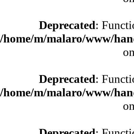
Deprecated
: Functi
/home/m/malaro/www/hande
on
Deprecated
: Functi
/home/m/malaro/www/hande
on
Deprecated
: Functi