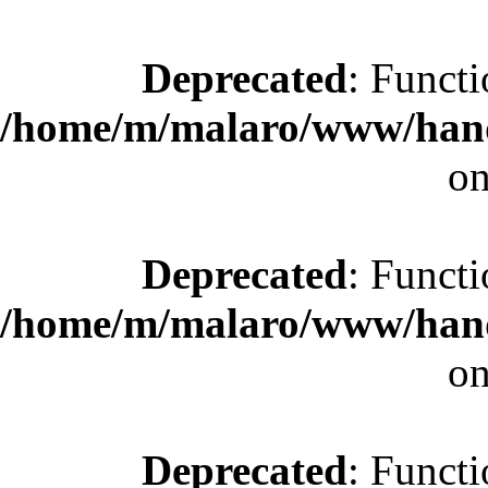
Deprecated
: Functi
/home/m/malaro/www/hande
on
Deprecated
: Functi
/home/m/malaro/www/hande
on
Deprecated
: Functi