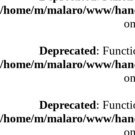
/home/m/malaro/www/hande
on
Deprecated
: Functi
/home/m/malaro/www/hande
on
Deprecated
: Functi
/home/m/malaro/www/hande
on