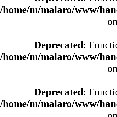
/home/m/malaro/www/hande
on
Deprecated
: Functi
/home/m/malaro/www/hande
on
Deprecated
: Functi
/home/m/malaro/www/hande
on