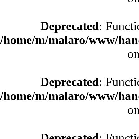
Deprecated
: Functi
/home/m/malaro/www/hande
on
Deprecated
: Functi
/home/m/malaro/www/hande
on
Deprecated
: Functi