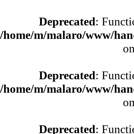
Deprecated
: Functi
/home/m/malaro/www/hande
on
Deprecated
: Functi
/home/m/malaro/www/hande
on
Deprecated
: Functi