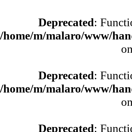
Deprecated
: Functi
/home/m/malaro/www/hande
on
Deprecated
: Functi
/home/m/malaro/www/hande
on
Deprecated
: Functi