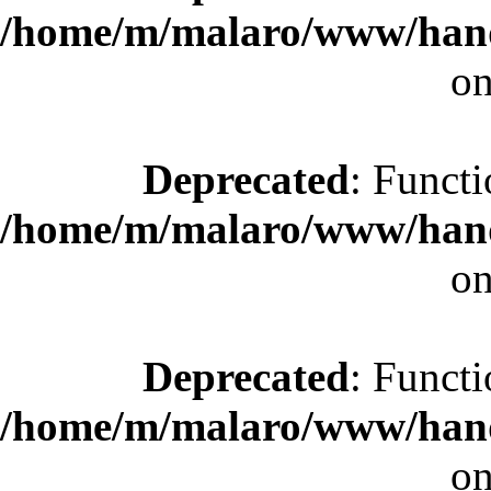
/home/m/malaro/www/hande
on
Deprecated
: Functi
/home/m/malaro/www/hande
on
Deprecated
: Functi
/home/m/malaro/www/hande
on