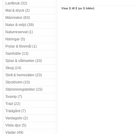
Lantbruk (32)
Visar
1
till
1
(av
1
bilder)
Mat & dryck (2)
Människor (63)
Natur & miljö (39)
Naturreservat (1)
Näringar (5)
Prylar & föremål (1)
Samhälle (13)
Sjöar & våtmarker (10)
Skog (14)
Slott & herresäten (23)
Stockholm (10)
Stämmningsbilder (15)
Svamp (7)
Träd (22)
Trädgård (7)
Vardagsliv (2)
Vilda djur (5)
Växter (49)