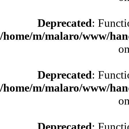
Deprecated
: Functi
/home/m/malaro/www/hande
on
Deprecated
: Functi
/home/m/malaro/www/hande
on
Deprecated
: Functi