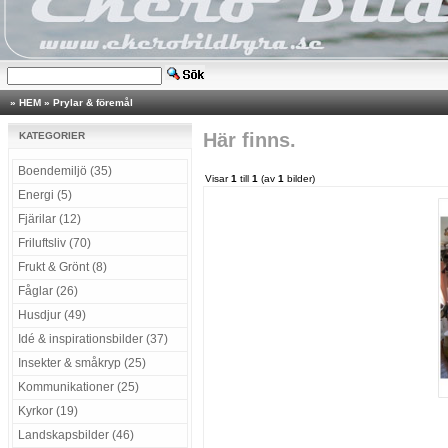
»
HEM
»
Prylar & föremål
Här finns.
KATEGORIER
Boendemiljö (35)
Visar
1
till
1
(av
1
bilder)
Energi (5)
Fjärilar (12)
Friluftsliv (70)
Frukt & Grönt (8)
Fåglar (26)
Husdjur (49)
Idé & inspirationsbilder (37)
Insekter & småkryp (25)
Kommunikationer (25)
Kyrkor (19)
Landskapsbilder (46)