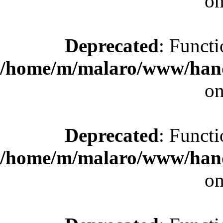
on
Deprecated
: Functi
/home/m/malaro/www/hande
on
Deprecated
: Functi
/home/m/malaro/www/hande
on