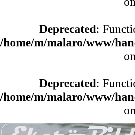
on
Deprecated
: Functi
/home/m/malaro/www/hande
on
Deprecated
: Functi
/home/m/malaro/www/hande
on