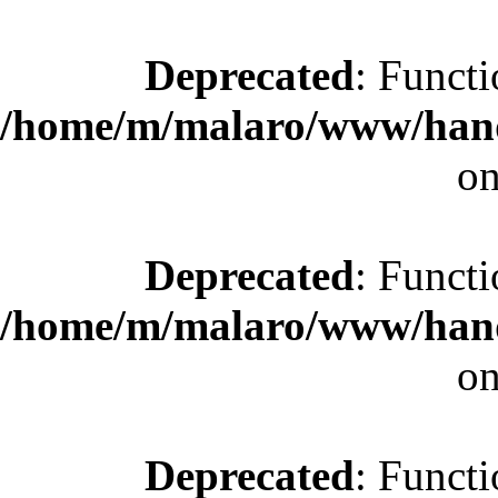
Deprecated
: Functi
/home/m/malaro/www/hande
on
Deprecated
: Functi
/home/m/malaro/www/hande
on
Deprecated
: Functi