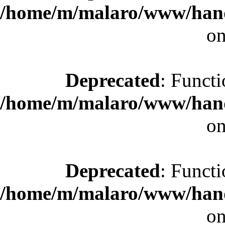
/home/m/malaro/www/hande
on
Deprecated
: Functi
/home/m/malaro/www/hande
on
Deprecated
: Functi
/home/m/malaro/www/hande
on