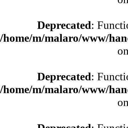
Deprecated
: Functi
/home/m/malaro/www/hande
on
Deprecated
: Functi
/home/m/malaro/www/hande
on
Deprecated
: Functi