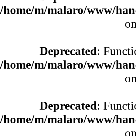
/home/m/malaro/www/hande
on
Deprecated
: Functi
/home/m/malaro/www/hande
on
Deprecated
: Functi
/home/m/malaro/www/hande
on