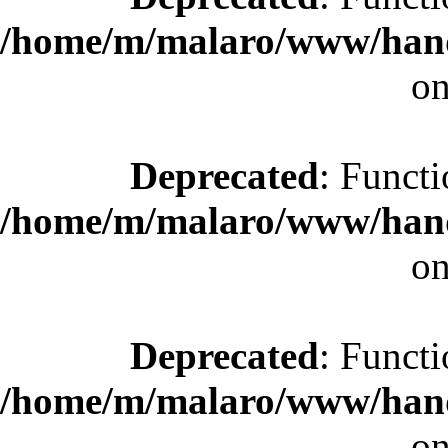
/home/m/malaro/www/hande
on
Deprecated
: Functi
/home/m/malaro/www/hande
on
Deprecated
: Functi
/home/m/malaro/www/hande
on