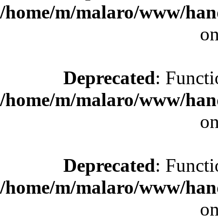
/home/m/malaro/www/hande
on
Deprecated
: Functi
/home/m/malaro/www/hande
on
Deprecated
: Functi
/home/m/malaro/www/hande
on