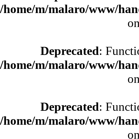
/home/m/malaro/www/hande
on
Deprecated
: Functi
/home/m/malaro/www/hande
on
Deprecated
: Functi
/home/m/malaro/www/hande
on