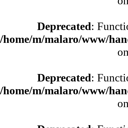
on
Deprecated
: Functi
/home/m/malaro/www/hande
on
Deprecated
: Functi
/home/m/malaro/www/hande
on