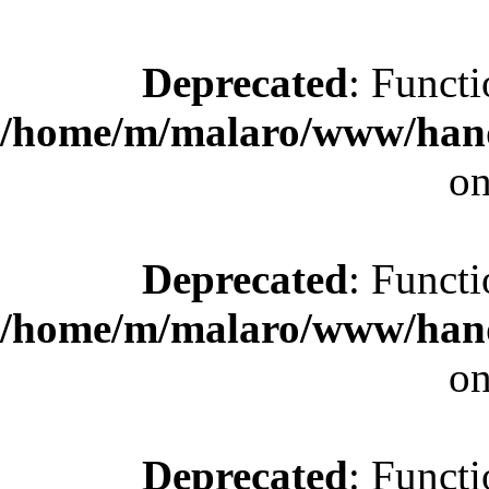
Deprecated
: Functi
/home/m/malaro/www/hande
on
Deprecated
: Functi
/home/m/malaro/www/hande
on
Deprecated
: Functi