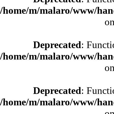
/home/m/malaro/www/hande
on
Deprecated
: Functi
/home/m/malaro/www/hande
on
Deprecated
: Functi
/home/m/malaro/www/hande
on