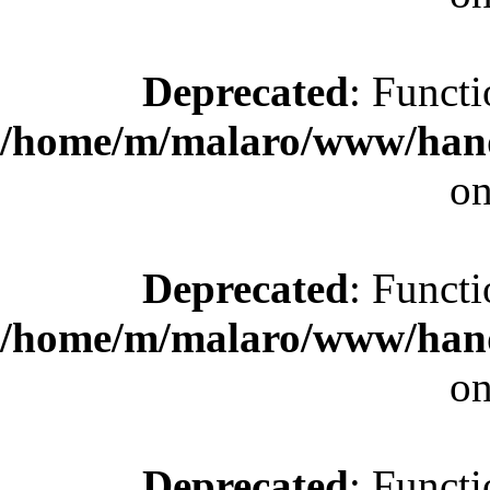
Deprecated
: Functi
/home/m/malaro/www/hande
on
Deprecated
: Functi
/home/m/malaro/www/hande
on
Deprecated
: Functi