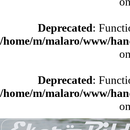
on
Deprecated
: Functi
/home/m/malaro/www/hande
on
Deprecated
: Functi
/home/m/malaro/www/hande
on