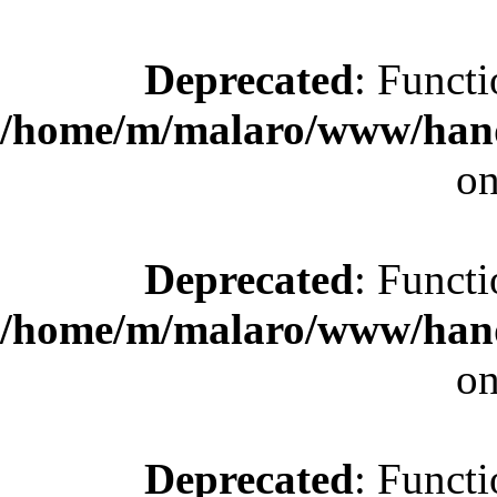
Deprecated
: Functi
/home/m/malaro/www/hande
on
Deprecated
: Functi
/home/m/malaro/www/hande
on
Deprecated
: Functi