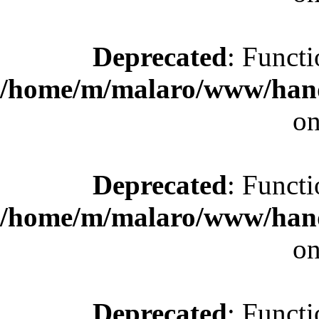
Deprecated
: Functi
/home/m/malaro/www/hande
on
Deprecated
: Functi
/home/m/malaro/www/hande
on
Deprecated
: Functi