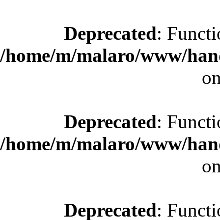
Deprecated
: Functi
/home/m/malaro/www/hande
on
Deprecated
: Functi
/home/m/malaro/www/hande
on
Deprecated
: Functi