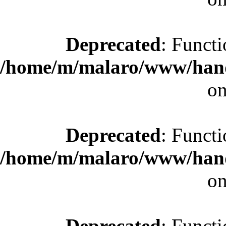
Deprecated
: Functi
/home/m/malaro/www/hande
on
Deprecated
: Functi
/home/m/malaro/www/hande
on
Deprecated
: Functi