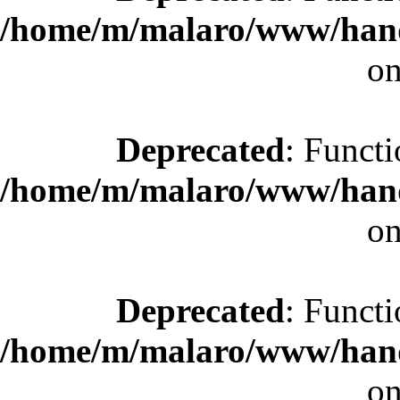
/home/m/malaro/www/hande
on
Deprecated
: Functi
/home/m/malaro/www/hande
on
Deprecated
: Functi
/home/m/malaro/www/hande
on