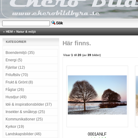
»
HEM
»
Natur & miljö
Här finns.
KATEGORIER
Boendemiljö (35)
Visar
1
till
20
(av
39
bilder)
Energi (5)
Fjärilar (12)
Friluftsliv (70)
Frukt & Grönt (8)
Fåglar (26)
Husdjur (49)
Idé & inspirationsbilder (37)
Insekter & småkryp (25)
Kommunikationer (25)
Kyrkor (19)
Landskapsbilder (46)
0001ANLF