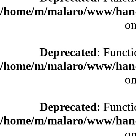
/home/m/malaro/www/hande
on
Deprecated
: Functi
/home/m/malaro/www/hande
on
Deprecated
: Functi
/home/m/malaro/www/hande
on