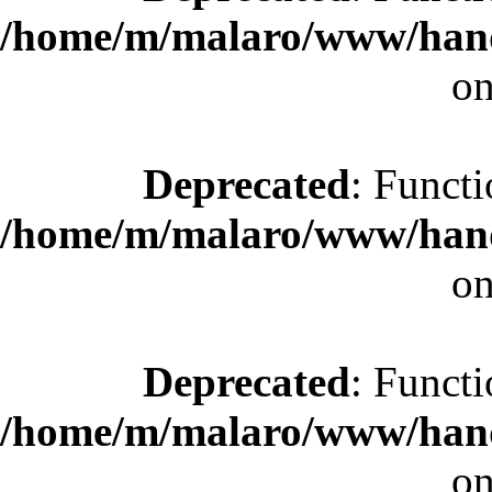
/home/m/malaro/www/hande
on
Deprecated
: Functi
/home/m/malaro/www/hande
on
Deprecated
: Functi
/home/m/malaro/www/hande
on