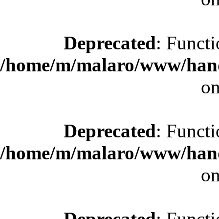
Deprecated
: Functi
/home/m/malaro/www/hande
on
Deprecated
: Functi
/home/m/malaro/www/hande
on
Deprecated
: Functi