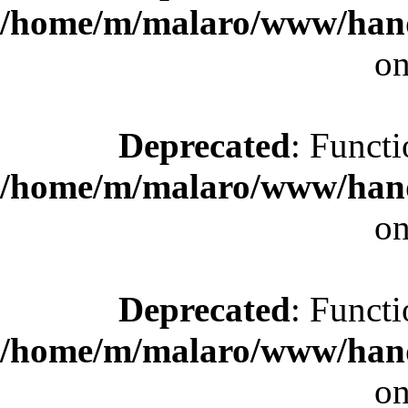
/home/m/malaro/www/hande
on
Deprecated
: Functi
/home/m/malaro/www/hande
on
Deprecated
: Functi
/home/m/malaro/www/hande
on