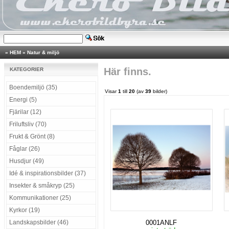
»
HEM
»
Natur & miljö
Här finns.
KATEGORIER
Boendemiljö (35)
Visar
1
till
20
(av
39
bilder)
Energi (5)
Fjärilar (12)
Friluftsliv (70)
Frukt & Grönt (8)
Fåglar (26)
Husdjur (49)
Idé & inspirationsbilder (37)
Insekter & småkryp (25)
Kommunikationer (25)
Kyrkor (19)
Landskapsbilder (46)
0001ANLF