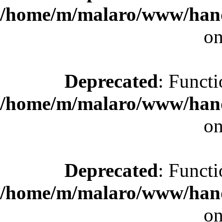
/home/m/malaro/www/hande
on
Deprecated
: Functi
/home/m/malaro/www/hande
on
Deprecated
: Functi
/home/m/malaro/www/hande
on