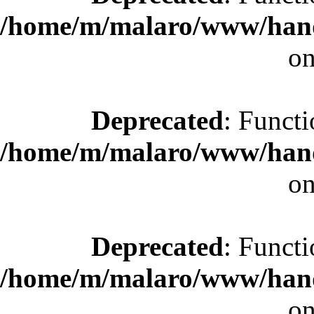
/home/m/malaro/www/hande
on
Deprecated
: Functi
/home/m/malaro/www/hande
on
Deprecated
: Functi
/home/m/malaro/www/hande
on