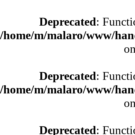
Deprecated
: Functi
/home/m/malaro/www/hande
on
Deprecated
: Functi
/home/m/malaro/www/hande
on
Deprecated
: Functi