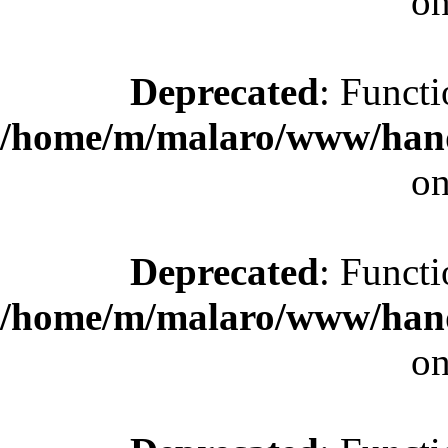
on
Deprecated
: Functi
/home/m/malaro/www/hande
on
Deprecated
: Functi
/home/m/malaro/www/hande
on