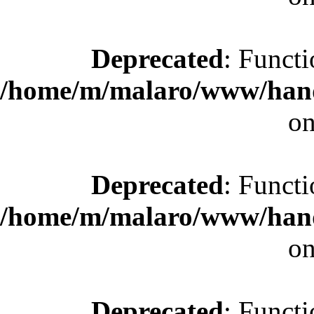
Deprecated
: Functi
/home/m/malaro/www/hande
on
Deprecated
: Functi
/home/m/malaro/www/hande
on
Deprecated
: Functi