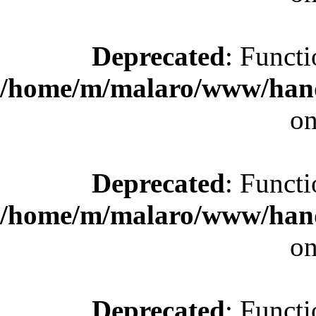
Deprecated
: Functi
/home/m/malaro/www/hande
on
Deprecated
: Functi
/home/m/malaro/www/hande
on
Deprecated
: Functi