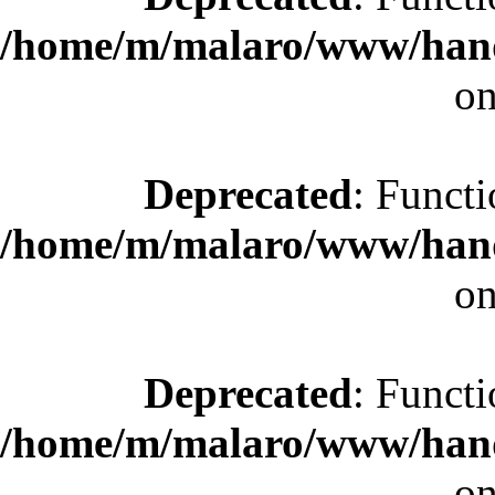
/home/m/malaro/www/hande
on
Deprecated
: Functi
/home/m/malaro/www/hande
on
Deprecated
: Functi
/home/m/malaro/www/hande
on