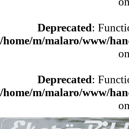
on
Deprecated
: Functi
/home/m/malaro/www/hande
on
Deprecated
: Functi
/home/m/malaro/www/hande
on