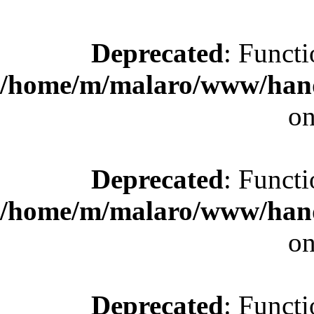
Deprecated
: Functi
/home/m/malaro/www/hande
on
Deprecated
: Functi
/home/m/malaro/www/hande
on
Deprecated
: Functi