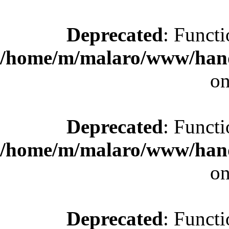
Deprecated
: Functi
/home/m/malaro/www/hande
on
Deprecated
: Functi
/home/m/malaro/www/hande
on
Deprecated
: Functi