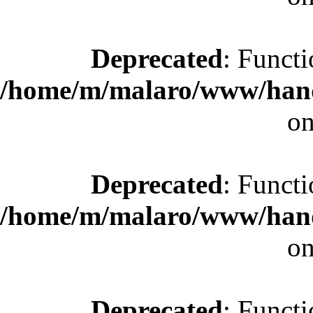
Deprecated
: Functi
/home/m/malaro/www/hande
on
Deprecated
: Functi
/home/m/malaro/www/hande
on
Deprecated
: Functi