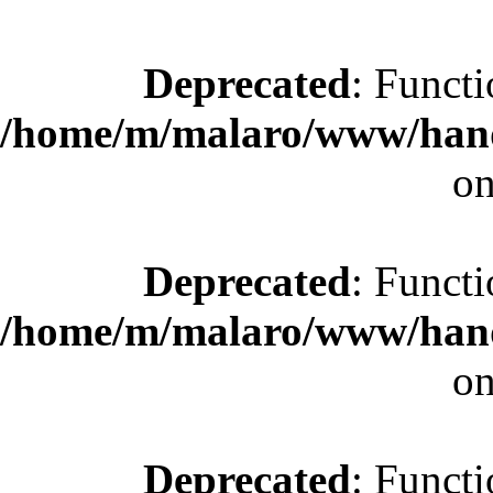
Deprecated
: Functi
/home/m/malaro/www/hande
on
Deprecated
: Functi
/home/m/malaro/www/hande
on
Deprecated
: Functi