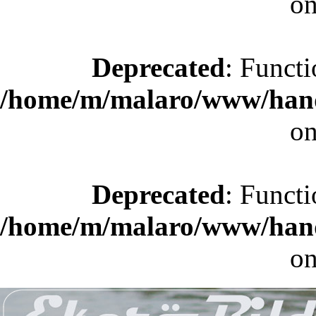
on
Deprecated
: Functi
/home/m/malaro/www/hande
on
Deprecated
: Functi
/home/m/malaro/www/hande
on