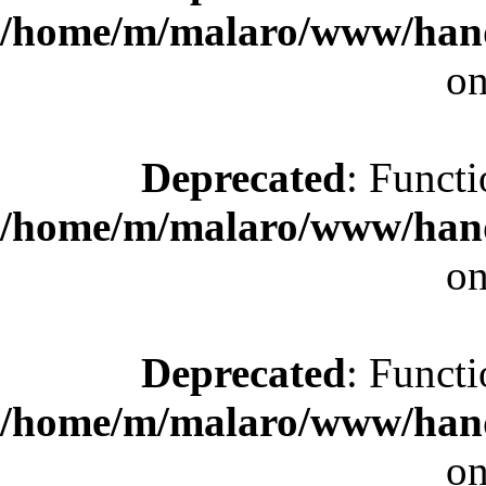
/home/m/malaro/www/hande
on
Deprecated
: Functi
/home/m/malaro/www/hande
on
Deprecated
: Functi
/home/m/malaro/www/hande
on