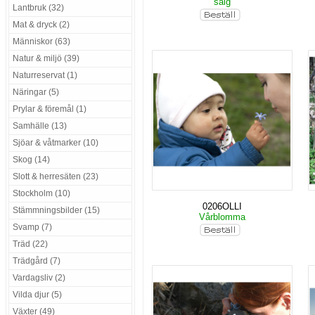
sälg
Lantbruk (32)
Mat & dryck (2)
Människor (63)
Natur & miljö (39)
Naturreservat (1)
Näringar (5)
Prylar & föremål (1)
Samhälle (13)
Sjöar & våtmarker (10)
Skog (14)
Slott & herresäten (23)
Stockholm (10)
0206OLLI
Stämmningsbilder (15)
Vårblomma
Svamp (7)
Träd (22)
Trädgård (7)
Vardagsliv (2)
Vilda djur (5)
Växter (49)