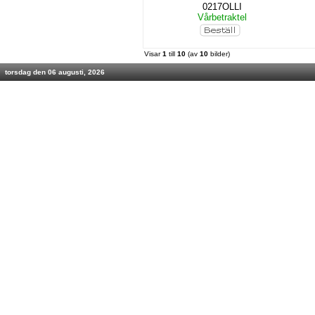
0217OLLI
Vårbetraktel
Visar
1
till
10
(av
10
bilder)
torsdag den 06 augusti, 2026