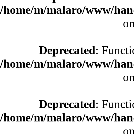
/home/m/malaro/www/hande
on
Deprecated
: Functi
/home/m/malaro/www/hande
on
Deprecated
: Functi
/home/m/malaro/www/hande
on