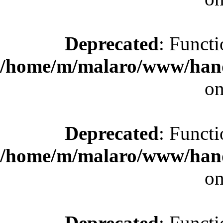
Deprecated
: Functi
/home/m/malaro/www/hande
on
Deprecated
: Functi
/home/m/malaro/www/hande
on
Deprecated
: Functi