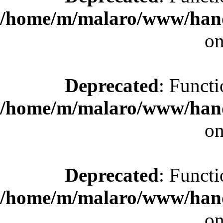
/home/m/malaro/www/hande
on
Deprecated
: Functi
/home/m/malaro/www/hande
on
Deprecated
: Functi
/home/m/malaro/www/hande
on