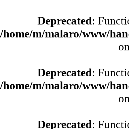
Deprecated
: Functi
/home/m/malaro/www/hande
on
Deprecated
: Functi
/home/m/malaro/www/hande
on
Deprecated
: Functi