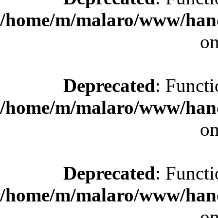
/home/m/malaro/www/hande
on
Deprecated
: Functi
/home/m/malaro/www/hande
on
Deprecated
: Functi
/home/m/malaro/www/hande
on