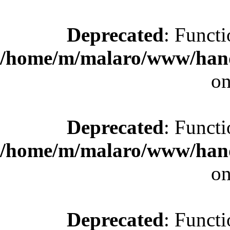
Deprecated
: Functi
/home/m/malaro/www/hande
on
Deprecated
: Functi
/home/m/malaro/www/hande
on
Deprecated
: Functi