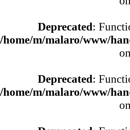
on
Deprecated
: Functi
/home/m/malaro/www/hande
on
Deprecated
: Functi
/home/m/malaro/www/hande
on