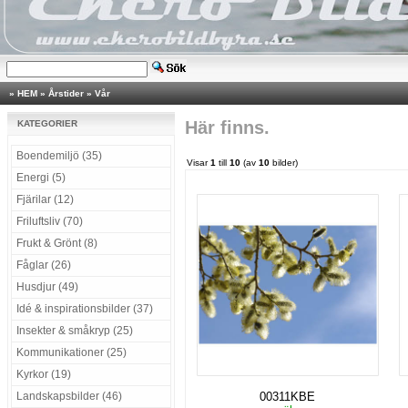
»
HEM
»
Årstider
»
Vår
Här finns.
KATEGORIER
Boendemiljö (35)
Visar
1
till
10
(av
10
bilder)
Energi (5)
Fjärilar (12)
Friluftsliv (70)
Frukt & Grönt (8)
Fåglar (26)
Husdjur (49)
Idé & inspirationsbilder (37)
Insekter & småkryp (25)
Kommunikationer (25)
Kyrkor (19)
Landskapsbilder (46)
00311KBE