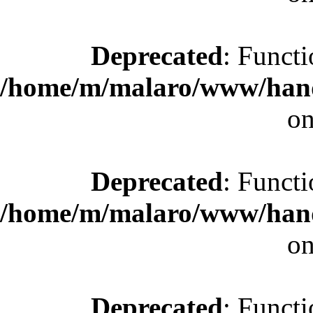
Deprecated
: Functi
/home/m/malaro/www/hande
on
Deprecated
: Functi
/home/m/malaro/www/hande
on
Deprecated
: Functi