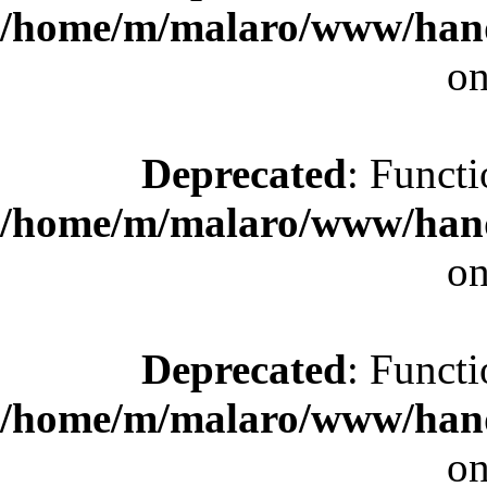
/home/m/malaro/www/hande
on
Deprecated
: Functi
/home/m/malaro/www/hande
on
Deprecated
: Functi
/home/m/malaro/www/hande
on