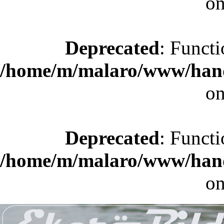
on
Deprecated
: Functi
/home/m/malaro/www/hande
on
Deprecated
: Functi
/home/m/malaro/www/hande
on