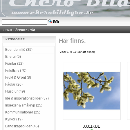
»
HEM
»
Årstider
»
Vår
Här finns.
KATEGORIER
Boendemiljö (35)
Visar
1
till
10
(av
10
bilder)
Energi (5)
Fjärilar (12)
Friluftsliv (70)
Frukt & Grönt (8)
Fåglar (26)
Husdjur (49)
Idé & inspirationsbilder (37)
Insekter & småkryp (25)
Kommunikationer (25)
Kyrkor (19)
Landskapsbilder (46)
00311KBE