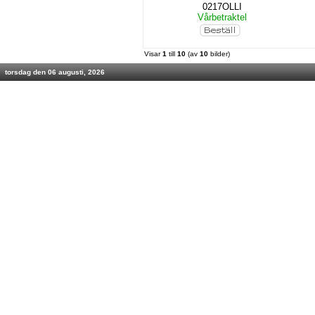
0217OLLI
Vårbetraktel
Visar
1
till
10
(av
10
bilder)
torsdag den 06 augusti, 2026