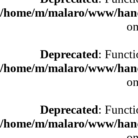
/home/m/malaro/www/hande
on
Deprecated
: Functi
/home/m/malaro/www/hande
on
Deprecated
: Functi
/home/m/malaro/www/hande
on