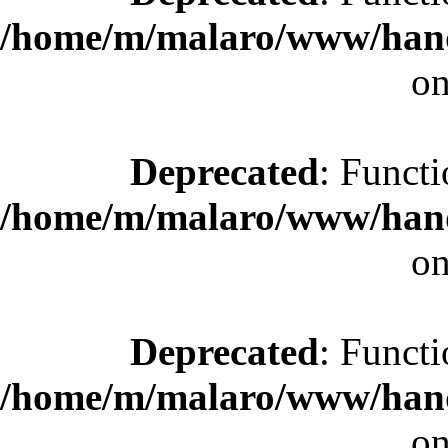
/home/m/malaro/www/hande
on
Deprecated
: Functi
/home/m/malaro/www/hande
on
Deprecated
: Functi
/home/m/malaro/www/hande
on