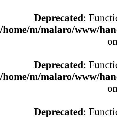
Deprecated
: Functi
/home/m/malaro/www/hande
on
Deprecated
: Functi
/home/m/malaro/www/hande
on
Deprecated
: Functi