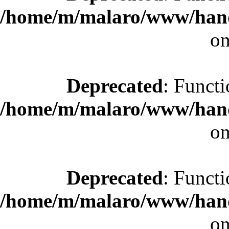
/home/m/malaro/www/hande
on
Deprecated
: Functi
/home/m/malaro/www/hande
on
Deprecated
: Functi
/home/m/malaro/www/hande
on