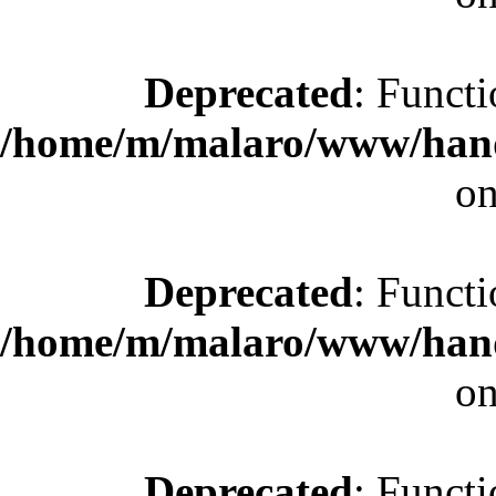
Deprecated
: Functi
/home/m/malaro/www/hande
on
Deprecated
: Functi
/home/m/malaro/www/hande
on
Deprecated
: Functi