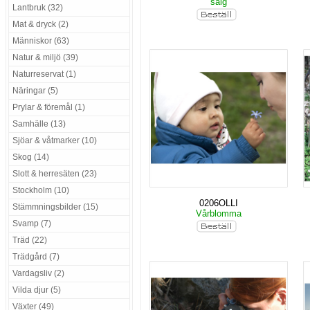
sälg
Lantbruk (32)
Mat & dryck (2)
Människor (63)
Natur & miljö (39)
Naturreservat (1)
Näringar (5)
Prylar & föremål (1)
Samhälle (13)
Sjöar & våtmarker (10)
Skog (14)
Slott & herresäten (23)
Stockholm (10)
0206OLLI
Stämmningsbilder (15)
Vårblomma
Svamp (7)
Träd (22)
Trädgård (7)
Vardagsliv (2)
Vilda djur (5)
Växter (49)