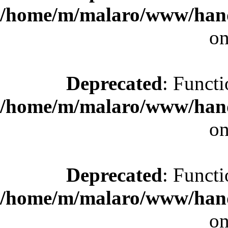
/home/m/malaro/www/hande
on
Deprecated
: Functi
/home/m/malaro/www/hande
on
Deprecated
: Functi
/home/m/malaro/www/hande
on