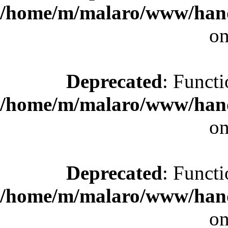
/home/m/malaro/www/hande
on
Deprecated
: Functi
/home/m/malaro/www/hande
on
Deprecated
: Functi
/home/m/malaro/www/hande
on