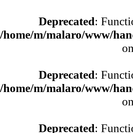
Deprecated
: Functi
/home/m/malaro/www/hande
on
Deprecated
: Functi
/home/m/malaro/www/hande
on
Deprecated
: Functi