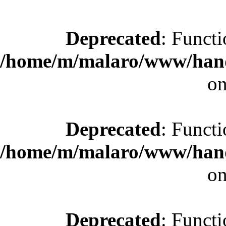
Deprecated
: Functi
/home/m/malaro/www/hande
on
Deprecated
: Functi
/home/m/malaro/www/hande
on
Deprecated
: Functi