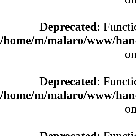
Deprecated
: Functi
/home/m/malaro/www/hande
on
Deprecated
: Functi
/home/m/malaro/www/hande
on
Deprecated
: Functi