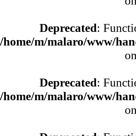
on
Deprecated
: Functi
/home/m/malaro/www/hande
on
Deprecated
: Functi
/home/m/malaro/www/hande
on