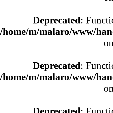
Deprecated
: Functi
/home/m/malaro/www/hande
on
Deprecated
: Functi
/home/m/malaro/www/hande
on
Deprecated
: Functi