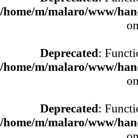
/home/m/malaro/www/hande
on
Deprecated
: Functi
/home/m/malaro/www/hande
on
Deprecated
: Functi
/home/m/malaro/www/hande
on