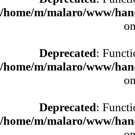
/home/m/malaro/www/hande
on
Deprecated
: Functi
/home/m/malaro/www/hande
on
Deprecated
: Functi
/home/m/malaro/www/hande
on