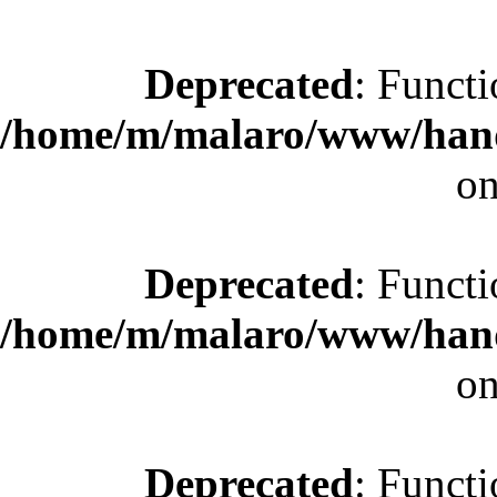
Deprecated
: Functi
/home/m/malaro/www/hande
on
Deprecated
: Functi
/home/m/malaro/www/hande
on
Deprecated
: Functi