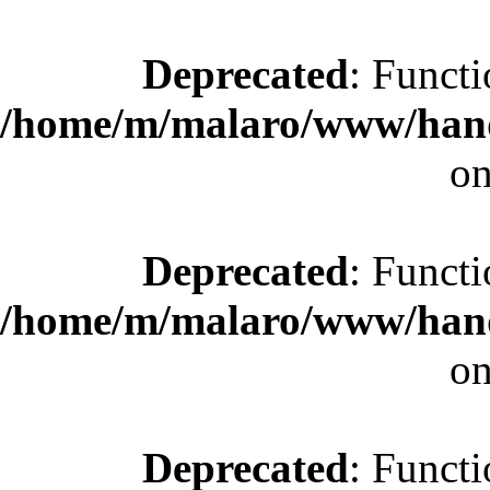
Deprecated
: Functi
/home/m/malaro/www/hande
on
Deprecated
: Functi
/home/m/malaro/www/hande
on
Deprecated
: Functi