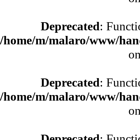
Deprecated
: Functi
/home/m/malaro/www/hande
on
Deprecated
: Functi
/home/m/malaro/www/hande
on
Deprecated
: Functi