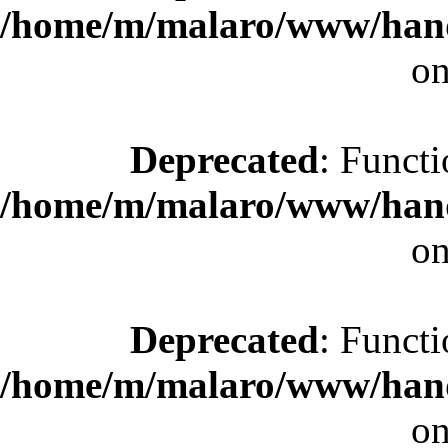
/home/m/malaro/www/hande
on
Deprecated
: Functi
/home/m/malaro/www/hande
on
Deprecated
: Functi
/home/m/malaro/www/hande
on