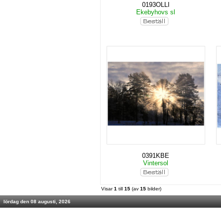
0193OLLI
Ekebyhovs sl
0391KBE
Vintersol
Visar
1
till
15
(av
15
bilder)
lördag den 08 augusti, 2026