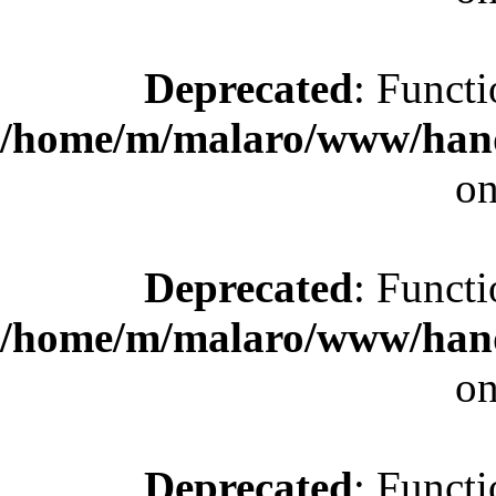
Deprecated
: Functi
/home/m/malaro/www/hande
on
Deprecated
: Functi
/home/m/malaro/www/hande
on
Deprecated
: Functi