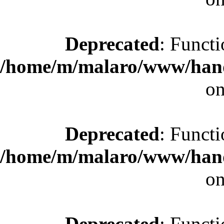
Deprecated
: Functi
/home/m/malaro/www/hande
on
Deprecated
: Functi
/home/m/malaro/www/hande
on
Deprecated
: Functi