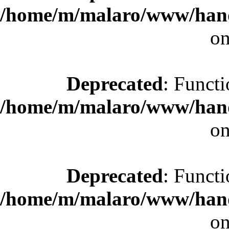
/home/m/malaro/www/hande
on
Deprecated
: Functi
/home/m/malaro/www/hande
on
Deprecated
: Functi
/home/m/malaro/www/hande
on