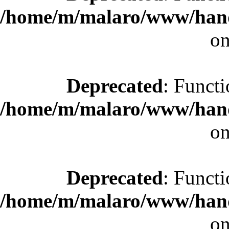
/home/m/malaro/www/hande
on
Deprecated
: Functi
/home/m/malaro/www/hande
on
Deprecated
: Functi
/home/m/malaro/www/hande
on