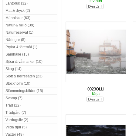
isvinter
Lantbruk (32)
Mat & dryck (2)
Människor (63)
Natur & miljö (39)
Naturreservat (1)
Näringar (5)
Prylar & föremål (1)
Samhälle (13)
Sjöar & våtmarker (10)
Skog (14)
Slott & herresäten (23)
Stockholm (10)
0023OLLI
Stämmningsbilder (15)
färja
Svamp (7)
Träd (22)
Trädgård (7)
Vardagsliv (2)
Vilda djur (5)
Växter (49)