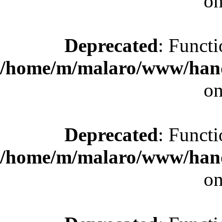
on
Deprecated
: Functi
/home/m/malaro/www/hande
on
Deprecated
: Functi
/home/m/malaro/www/hande
on