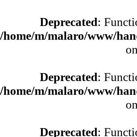
Deprecated
: Functi
/home/m/malaro/www/hande
on
Deprecated
: Functi
/home/m/malaro/www/hande
on
Deprecated
: Functi