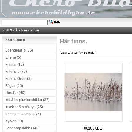
»
HEM
»
Årstider
»
Vinter
Här finns.
KATEGORIER
Boendemiljö (35)
Visar
1
till
15
(av
15
bilder)
Energi (5)
Fjärilar (12)
Friluftsliv (70)
Frukt & Grönt (8)
Fåglar (26)
Husdjur (49)
Idé & inspirationsbilder (37)
Insekter & småkryp (25)
Kommunikationer (25)
Kyrkor (19)
Landskapsbilder (46)
00103KBE