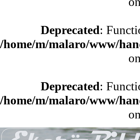
on
Deprecated
: Functi
/home/m/malaro/www/hande
on
Deprecated
: Functi
/home/m/malaro/www/hande
on