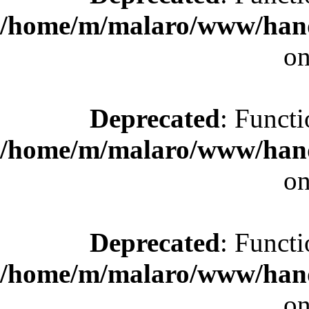
/home/m/malaro/www/hande
on
Deprecated
: Functi
/home/m/malaro/www/hande
on
Deprecated
: Functi
/home/m/malaro/www/hande
on