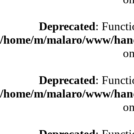
Deprecated
: Functi
/home/m/malaro/www/hande
on
Deprecated
: Functi
/home/m/malaro/www/hande
on
Deprecated
: Functi