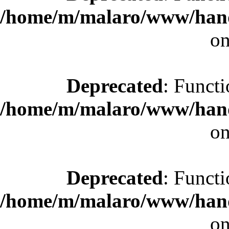
/home/m/malaro/www/hande
on
Deprecated
: Functi
/home/m/malaro/www/hande
on
Deprecated
: Functi
/home/m/malaro/www/hande
on