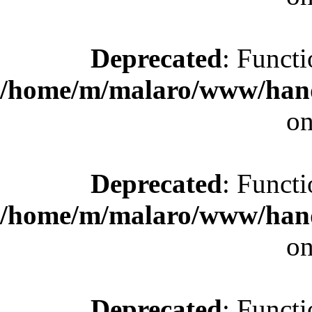
Deprecated
: Functi
/home/m/malaro/www/hande
on
Deprecated
: Functi
/home/m/malaro/www/hande
on
Deprecated
: Functi