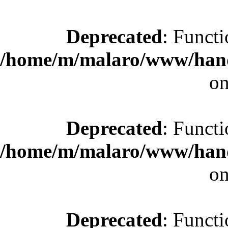
Deprecated
: Functi
/home/m/malaro/www/hande
on
Deprecated
: Functi
/home/m/malaro/www/hande
on
Deprecated
: Functi