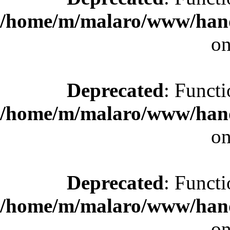
/home/m/malaro/www/hande
on
Deprecated
: Functi
/home/m/malaro/www/hande
on
Deprecated
: Functi
/home/m/malaro/www/hande
on