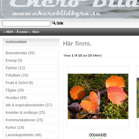
»
HEM
»
Årstider
»
Höst
Här finns.
KATEGORIER
Boendemiljö (35)
Visar
1
till
13
(av
13
bilder)
Energi (5)
Fjärilar (12)
Friluftsliv (70)
Frukt & Grönt (8)
Fåglar (26)
Husdjur (49)
Idé & inspirationsbilder (37)
Insekter & småkryp (25)
Kommunikationer (25)
Kyrkor (19)
Landskapsbilder (46)
0004AMB