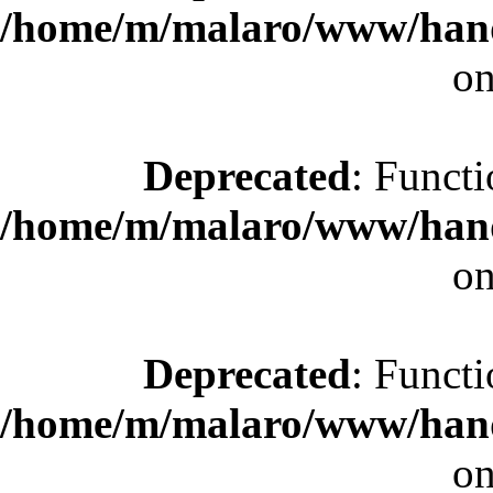
/home/m/malaro/www/hande
on
Deprecated
: Functi
/home/m/malaro/www/hande
on
Deprecated
: Functi
/home/m/malaro/www/hande
on