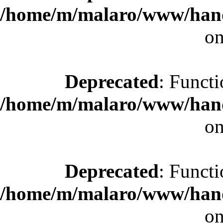
/home/m/malaro/www/hande
on
Deprecated
: Functi
/home/m/malaro/www/hande
on
Deprecated
: Functi
/home/m/malaro/www/hande
on