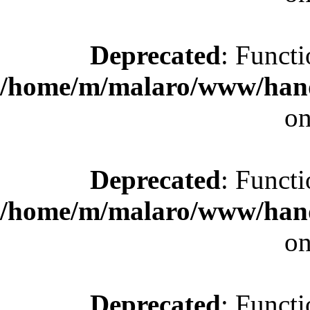
Deprecated
: Functi
/home/m/malaro/www/hande
on
Deprecated
: Functi
/home/m/malaro/www/hande
on
Deprecated
: Functi