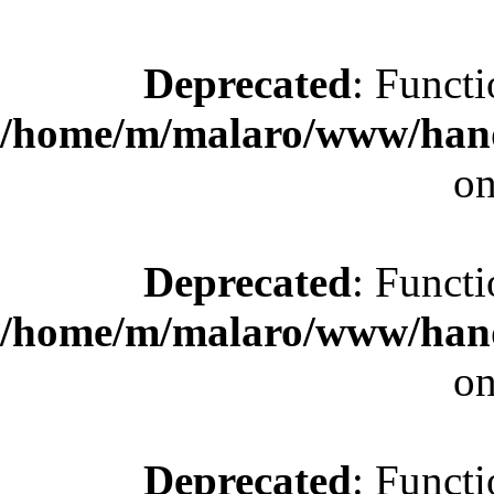
Deprecated
: Functi
/home/m/malaro/www/hande
on
Deprecated
: Functi
/home/m/malaro/www/hande
on
Deprecated
: Functi