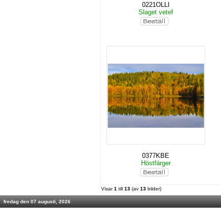
0221OLLI
Slaget vetef
0377KBE
Höstfärger
Visar
1
till
13
(av
13
bilder)
fredag den 07 augusti, 2026