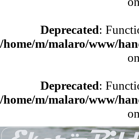
on
Deprecated
: Functi
/home/m/malaro/www/hande
on
Deprecated
: Functi
/home/m/malaro/www/hande
on