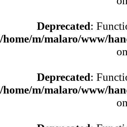
on
Deprecated
: Functi
/home/m/malaro/www/hande
on
Deprecated
: Functi
/home/m/malaro/www/hande
on