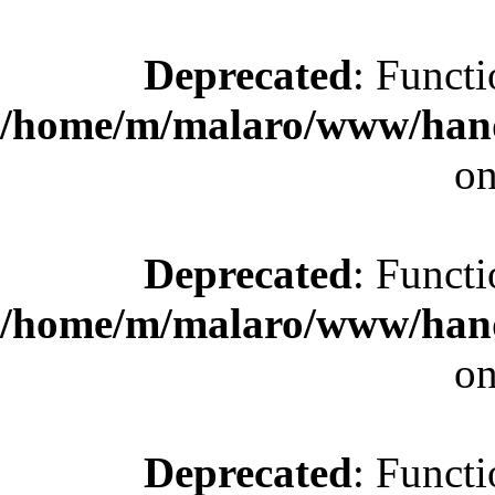
Deprecated
: Functi
/home/m/malaro/www/hande
on
Deprecated
: Functi
/home/m/malaro/www/hande
on
Deprecated
: Functi