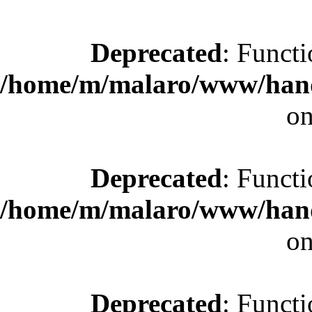
Deprecated
: Functi
/home/m/malaro/www/hande
on
Deprecated
: Functi
/home/m/malaro/www/hande
on
Deprecated
: Functi