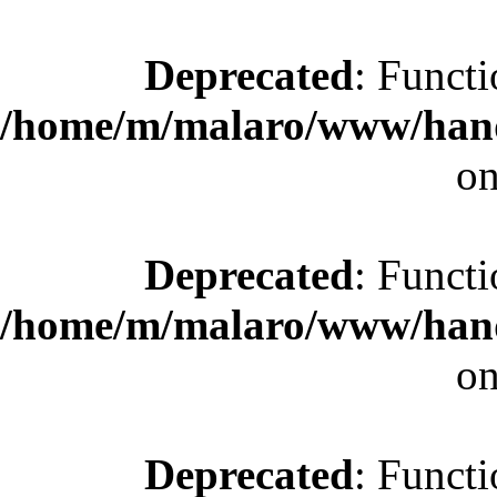
Deprecated
: Functi
/home/m/malaro/www/hande
on
Deprecated
: Functi
/home/m/malaro/www/hande
on
Deprecated
: Functi