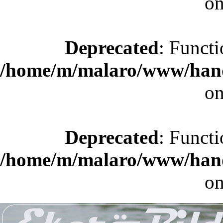
on
Deprecated
: Functi
/home/m/malaro/www/hande
on
Deprecated
: Functi
/home/m/malaro/www/hande
on