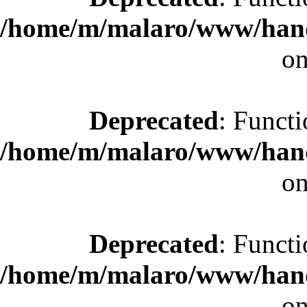
/home/m/malaro/www/hande
on
Deprecated
: Functi
/home/m/malaro/www/hande
on
Deprecated
: Functi
/home/m/malaro/www/hande
on