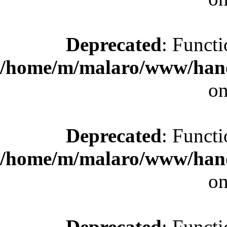
Deprecated
: Functi
/home/m/malaro/www/hande
on
Deprecated
: Functi
/home/m/malaro/www/hande
on
Deprecated
: Functi