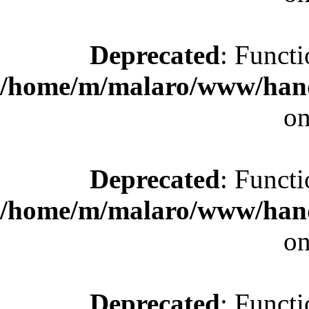
Deprecated
: Functi
/home/m/malaro/www/hande
on
Deprecated
: Functi
/home/m/malaro/www/hande
on
Deprecated
: Functi