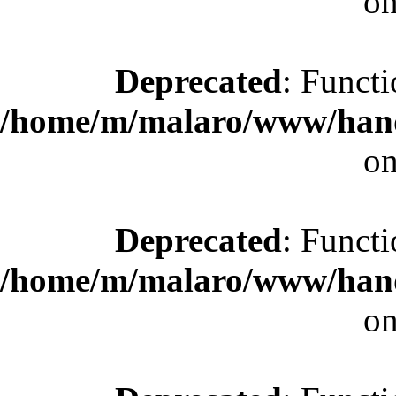
on
Deprecated
: Functi
/home/m/malaro/www/hande
on
Deprecated
: Functi
/home/m/malaro/www/hande
on