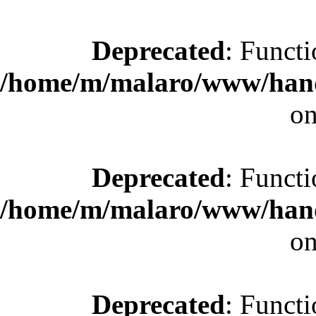
Deprecated
: Functi
/home/m/malaro/www/hande
on
Deprecated
: Functi
/home/m/malaro/www/hande
on
Deprecated
: Functi