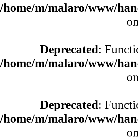
/home/m/malaro/www/hande
on
Deprecated
: Functi
/home/m/malaro/www/hande
on
Deprecated
: Functi
/home/m/malaro/www/hande
on