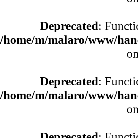
Deprecated
: Functi
/home/m/malaro/www/hande
on
Deprecated
: Functi
/home/m/malaro/www/hande
on
Deprecated
: Functi