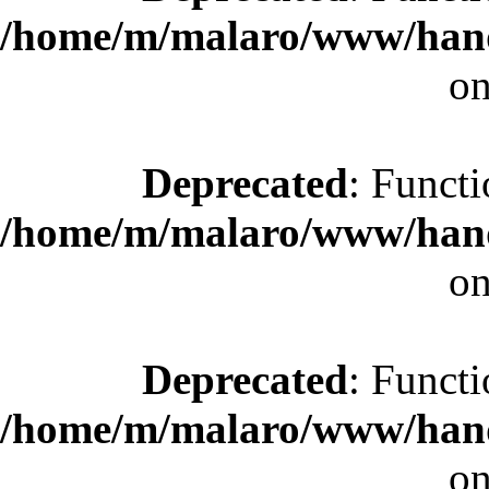
/home/m/malaro/www/hande
on
Deprecated
: Functi
/home/m/malaro/www/hande
on
Deprecated
: Functi
/home/m/malaro/www/hande
on