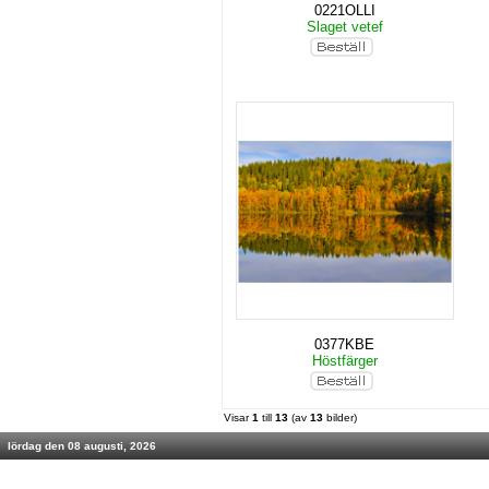
0221OLLI
Slaget vetef
0377KBE
Höstfärger
Visar
1
till
13
(av
13
bilder)
lördag den 08 augusti, 2026