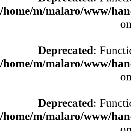
/home/m/malaro/www/hande
on
Deprecated
: Functi
/home/m/malaro/www/hande
on
Deprecated
: Functi
/home/m/malaro/www/hande
on