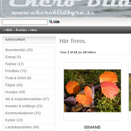
»
HEM
»
Årstider
»
Höst
Här finns.
KATEGORIER
Boendemiljö (35)
Visar
1
till
13
(av
13
bilder)
Energi (5)
Fjärilar (12)
Friluftsliv (70)
Frukt & Grönt (8)
Fåglar (26)
Husdjur (49)
Idé & inspirationsbilder (37)
Insekter & småkryp (25)
Kommunikationer (25)
Kyrkor (19)
Landskapsbilder (46)
0004AMB