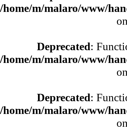
/home/m/malaro/www/hande
on
Deprecated
: Functi
/home/m/malaro/www/hande
on
Deprecated
: Functi
/home/m/malaro/www/hande
on