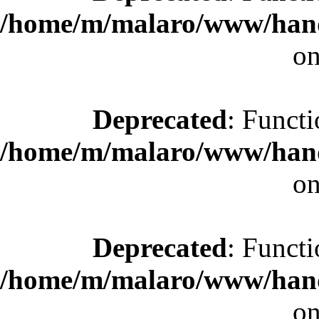
/home/m/malaro/www/hande
on
Deprecated
: Functi
/home/m/malaro/www/hande
on
Deprecated
: Functi
/home/m/malaro/www/hande
on