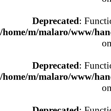
Deprecated
: Functi
/home/m/malaro/www/hande
on
Deprecated
: Functi
/home/m/malaro/www/hande
on
Deprecated
: Functi