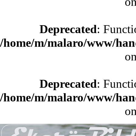
on
Deprecated
: Functi
/home/m/malaro/www/hande
on
Deprecated
: Functi
/home/m/malaro/www/hande
on