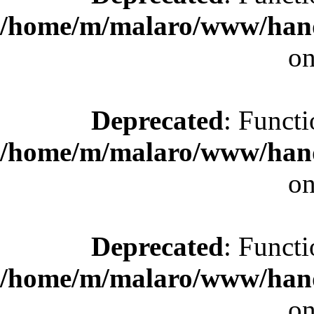
/home/m/malaro/www/hande
on
Deprecated
: Functi
/home/m/malaro/www/hande
on
Deprecated
: Functi
/home/m/malaro/www/hande
on