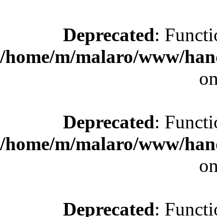
Deprecated
: Functi
/home/m/malaro/www/hande
on
Deprecated
: Functi
/home/m/malaro/www/hande
on
Deprecated
: Functi