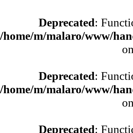
Deprecated
: Functi
/home/m/malaro/www/hande
on
Deprecated
: Functi
/home/m/malaro/www/hande
on
Deprecated
: Functi