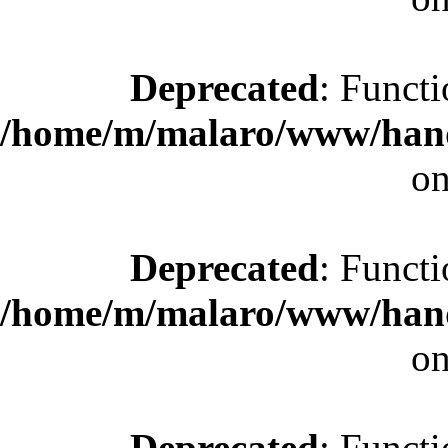
Deprecated
: Functi
/home/m/malaro/www/hande
on
Deprecated
: Functi
/home/m/malaro/www/hande
on
Deprecated
: Functi