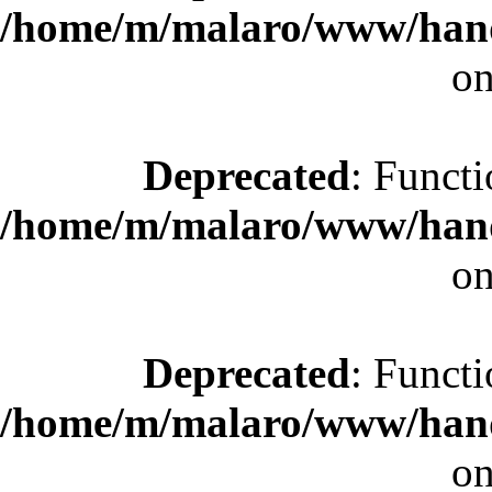
/home/m/malaro/www/hande
on
Deprecated
: Functi
/home/m/malaro/www/hande
on
Deprecated
: Functi
/home/m/malaro/www/hande
on