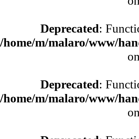
on
Deprecated
: Functi
/home/m/malaro/www/hande
on
Deprecated
: Functi
/home/m/malaro/www/hande
on