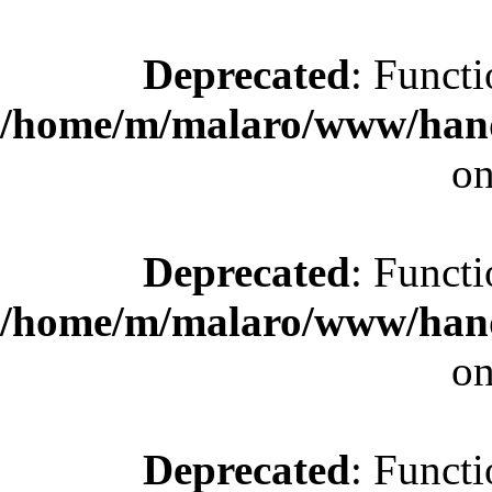
Deprecated
: Functi
/home/m/malaro/www/hande
on
Deprecated
: Functi
/home/m/malaro/www/hande
on
Deprecated
: Functi