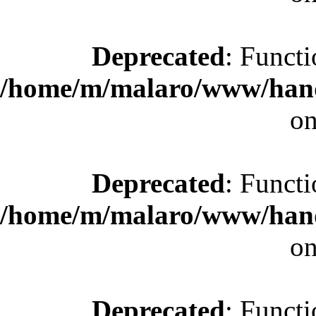
Deprecated
: Functi
/home/m/malaro/www/hande
on
Deprecated
: Functi
/home/m/malaro/www/hande
on
Deprecated
: Functi