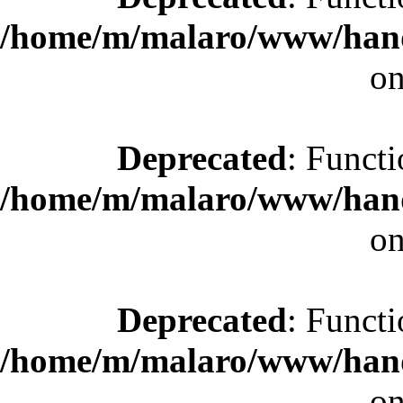
/home/m/malaro/www/hande
on
Deprecated
: Functi
/home/m/malaro/www/hande
on
Deprecated
: Functi
/home/m/malaro/www/hande
on