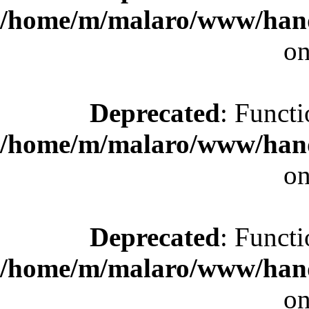
/home/m/malaro/www/hande
on
Deprecated
: Functi
/home/m/malaro/www/hande
on
Deprecated
: Functi
/home/m/malaro/www/hande
on