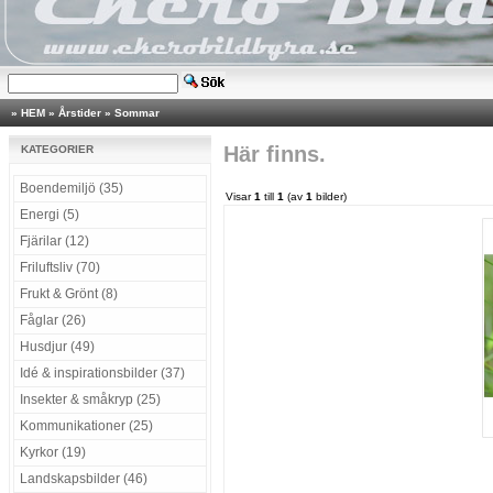
»
HEM
»
Årstider
»
Sommar
Här finns.
KATEGORIER
Boendemiljö (35)
Visar
1
till
1
(av
1
bilder)
Energi (5)
Fjärilar (12)
Friluftsliv (70)
Frukt & Grönt (8)
Fåglar (26)
Husdjur (49)
Idé & inspirationsbilder (37)
Insekter & småkryp (25)
Kommunikationer (25)
Kyrkor (19)
Landskapsbilder (46)