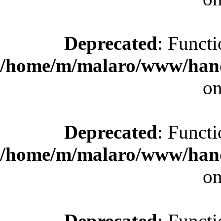
Deprecated
: Functi
/home/m/malaro/www/hande
on
Deprecated
: Functi
/home/m/malaro/www/hande
on
Deprecated
: Functi