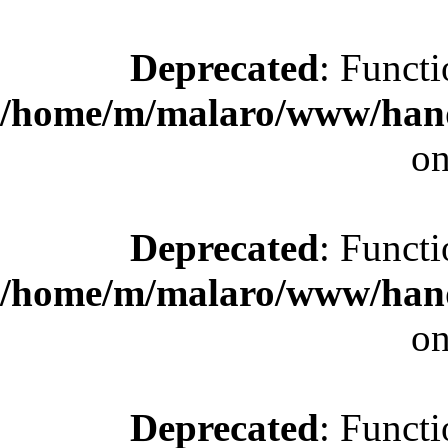
Deprecated
: Functi
/home/m/malaro/www/hande
on
Deprecated
: Functi
/home/m/malaro/www/hande
on
Deprecated
: Functi