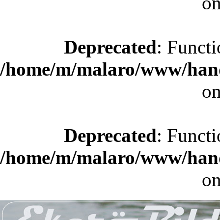
on
Deprecated
: Functi
/home/m/malaro/www/hande
on
Deprecated
: Functi
/home/m/malaro/www/hande
on