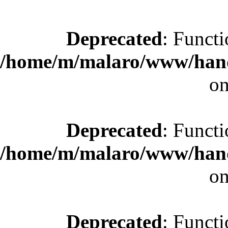
Deprecated
: Functi
/home/m/malaro/www/hande
on
Deprecated
: Functi
/home/m/malaro/www/hande
on
Deprecated
: Functi