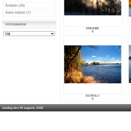
Årstider (39)
Äldre miljöer (7)
FOTOGRAFER
0391KBE
0
0216OLLI
0
söndag den 09 augusti, 2026