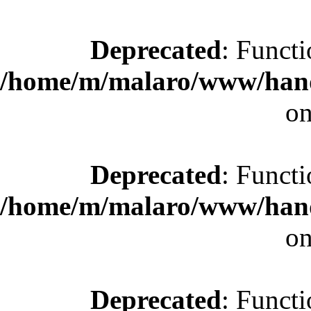
Deprecated
: Functi
/home/m/malaro/www/hande
on
Deprecated
: Functi
/home/m/malaro/www/hande
on
Deprecated
: Functi