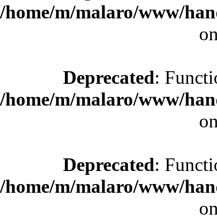
/home/m/malaro/www/hande
on
Deprecated
: Functi
/home/m/malaro/www/hande
on
Deprecated
: Functi
/home/m/malaro/www/hande
on