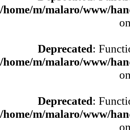
/home/m/malaro/www/hande
on
Deprecated
: Functi
/home/m/malaro/www/hande
on
Deprecated
: Functi
/home/m/malaro/www/hande
on