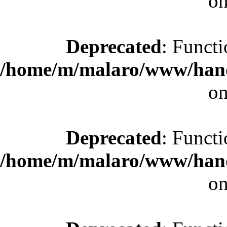
on
Deprecated
: Functi
/home/m/malaro/www/hande
on
Deprecated
: Functi
/home/m/malaro/www/hande
on