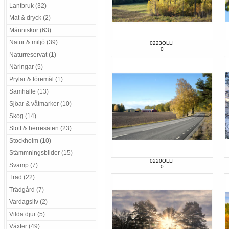
Lantbruk (32)
Mat & dryck (2)
Människor (63)
Natur & miljö (39)
0223OLLI
0
Naturreservat (1)
Näringar (5)
Prylar & föremål (1)
Samhälle (13)
Sjöar & våtmarker (10)
Skog (14)
Slott & herresäten (23)
Stockholm (10)
Stämmningsbilder (15)
0220OLLI
Svamp (7)
0
Träd (22)
Trädgård (7)
Vardagsliv (2)
Vilda djur (5)
Växter (49)