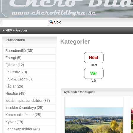
»
HEM
»
Årstider
Kategorier
KATEGORIER
Boendemiljö (35)
Energi (5)
Fjärilar (12)
Höst
Friluftsliv (70)
Frukt & Grönt (8)
Vår
Fåglar (26)
Nya bilder för augusti
Husdjur (49)
Idé & inspirationsbilder (37)
Insekter & småkryp (25)
Kommunikationer (25)
Kyrkor (19)
Landskapsbilder (46)