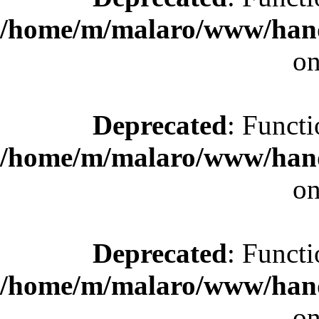
/home/m/malaro/www/hande
on
Deprecated
: Functi
/home/m/malaro/www/hande
on
Deprecated
: Functi
/home/m/malaro/www/hande
on