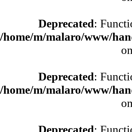
Deprecated
: Functi
/home/m/malaro/www/hande
on
Deprecated
: Functi
/home/m/malaro/www/hande
on
Deprecated
: Functi