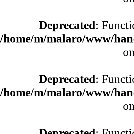
Deprecated
: Functi
/home/m/malaro/www/hande
on
Deprecated
: Functi
/home/m/malaro/www/hande
on
Deprecated
: Functi