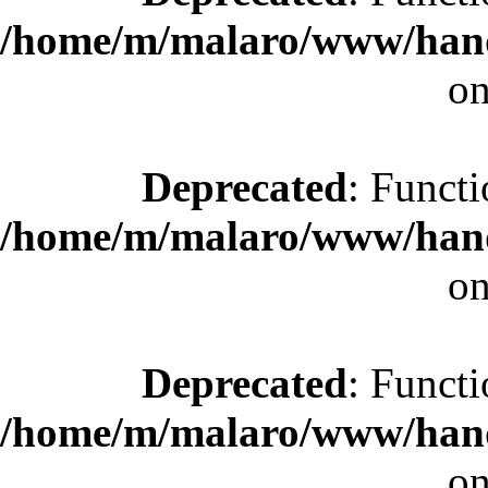
/home/m/malaro/www/hande
on
Deprecated
: Functi
/home/m/malaro/www/hande
on
Deprecated
: Functi
/home/m/malaro/www/hande
on