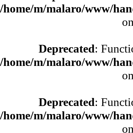
/home/m/malaro/www/hande
on
Deprecated
: Functi
/home/m/malaro/www/hande
on
Deprecated
: Functi
/home/m/malaro/www/hande
on