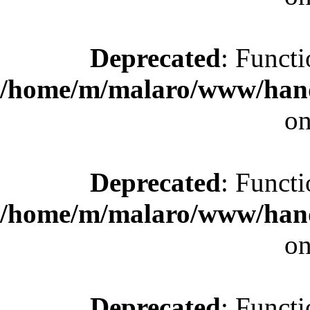
Deprecated
: Functi
/home/m/malaro/www/hande
on
Deprecated
: Functi
/home/m/malaro/www/hande
on
Deprecated
: Functi