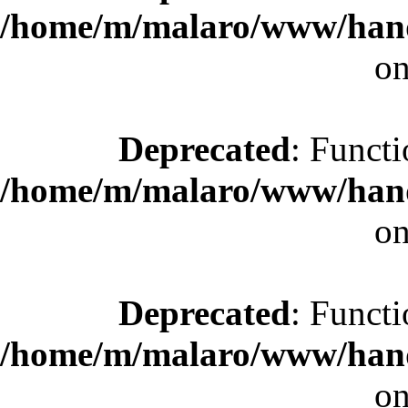
/home/m/malaro/www/hande
on
Deprecated
: Functi
/home/m/malaro/www/hande
on
Deprecated
: Functi
/home/m/malaro/www/hande
on