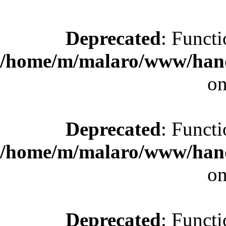
Deprecated
: Functi
/home/m/malaro/www/hande
on
Deprecated
: Functi
/home/m/malaro/www/hande
on
Deprecated
: Functi