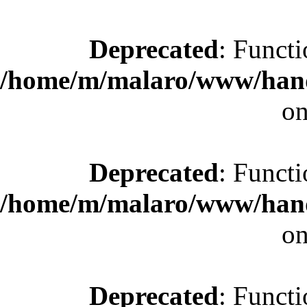
Deprecated
: Functi
/home/m/malaro/www/hande
on
Deprecated
: Functi
/home/m/malaro/www/hande
on
Deprecated
: Functi