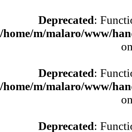
Deprecated
: Functi
/home/m/malaro/www/hande
on
Deprecated
: Functi
/home/m/malaro/www/hande
on
Deprecated
: Functi