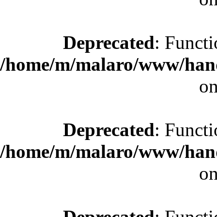
Deprecated
: Functi
/home/m/malaro/www/hande
on
Deprecated
: Functi
/home/m/malaro/www/hande
on
Deprecated
: Functi