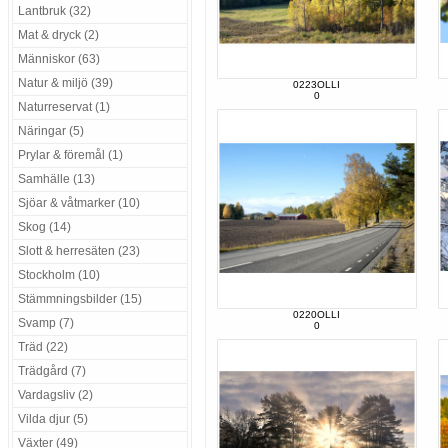
Lantbruk (32)
Mat & dryck (2)
Människor (63)
Natur & miljö (39)
0223OLLI
0
Naturreservat (1)
Näringar (5)
Prylar & föremål (1)
Samhälle (13)
Sjöar & våtmarker (10)
Skog (14)
Slott & herresäten (23)
Stockholm (10)
Stämmningsbilder (15)
0220OLLI
Svamp (7)
0
Träd (22)
Trädgård (7)
Vardagsliv (2)
Vilda djur (5)
Växter (49)