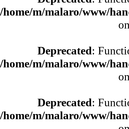
/home/m/malaro/www/hande
on
Deprecated
: Functi
/home/m/malaro/www/hande
on
Deprecated
: Functi
/home/m/malaro/www/hande
on