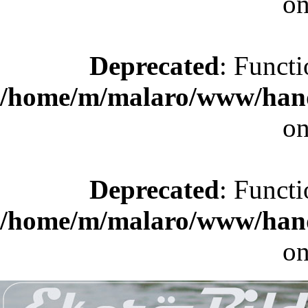
on
Deprecated
: Functi
/home/m/malaro/www/hande
on
Deprecated
: Functi
/home/m/malaro/www/hande
on