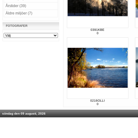
Årstider (39)
Äldre miljöer (7)
FOTOGRAFER
0391KBE
0
0216OLLI
0
söndag den 09 augusti, 2026