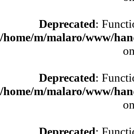
Deprecated
: Functi
/home/m/malaro/www/hande
on
Deprecated
: Functi
/home/m/malaro/www/hande
on
Deprecated
: Functi