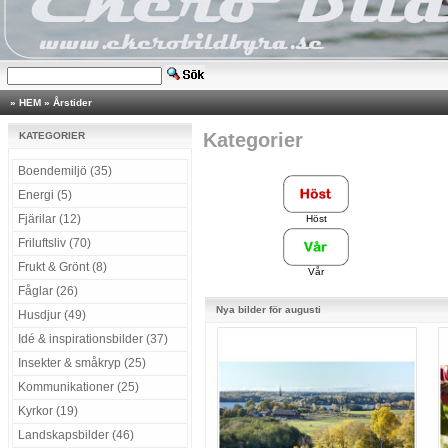
»
HEM
»
Årstider
Kategorier
KATEGORIER
Boendemiljö (35)
Energi (5)
Fjärilar (12)
Höst
Friluftsliv (70)
Frukt & Grönt (8)
Vår
Fåglar (26)
Nya bilder för augusti
Husdjur (49)
Idé & inspirationsbilder (37)
Insekter & småkryp (25)
Kommunikationer (25)
Kyrkor (19)
Landskapsbilder (46)