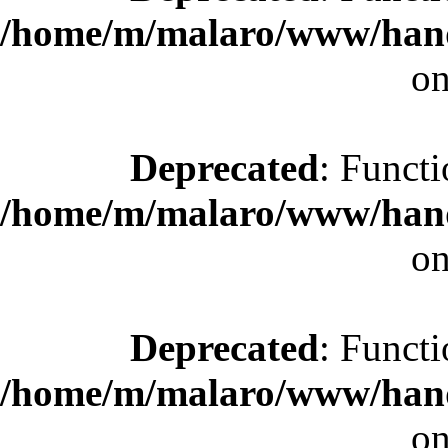
/home/m/malaro/www/hande
on
Deprecated
: Functi
/home/m/malaro/www/hande
on
Deprecated
: Functi
/home/m/malaro/www/hande
on