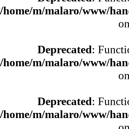
/home/m/malaro/www/hande
on
Deprecated
: Functi
/home/m/malaro/www/hande
on
Deprecated
: Functi
/home/m/malaro/www/hande
on