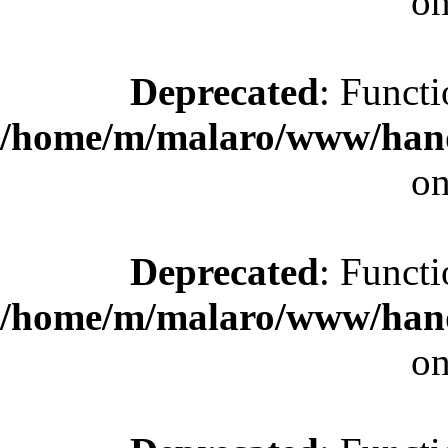
on
Deprecated
: Functi
/home/m/malaro/www/hande
on
Deprecated
: Functi
/home/m/malaro/www/hande
on