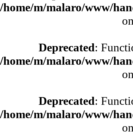
/home/m/malaro/www/hande
on
Deprecated
: Functi
/home/m/malaro/www/hande
on
Deprecated
: Functi
/home/m/malaro/www/hande
on