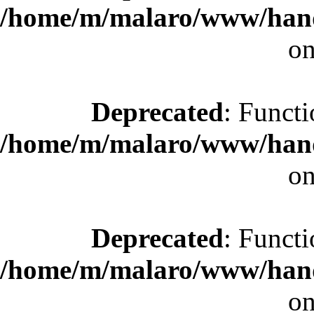
/home/m/malaro/www/hande
on
Deprecated
: Functi
/home/m/malaro/www/hande
on
Deprecated
: Functi
/home/m/malaro/www/hande
on