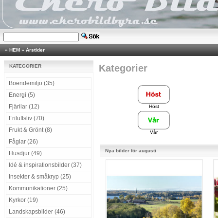
»
HEM
»
Årstider
Kategorier
KATEGORIER
Boendemiljö (35)
Energi (5)
Fjärilar (12)
Höst
Friluftsliv (70)
Frukt & Grönt (8)
Vår
Fåglar (26)
Nya bilder för augusti
Husdjur (49)
Idé & inspirationsbilder (37)
Insekter & småkryp (25)
Kommunikationer (25)
Kyrkor (19)
Landskapsbilder (46)