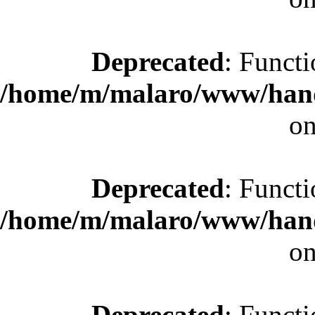
Deprecated
: Functi
/home/m/malaro/www/hande
on
Deprecated
: Functi
/home/m/malaro/www/hande
on
Deprecated
: Functi