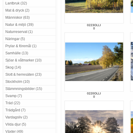
Lantbruk (32)
Mat & dryck (2)
Människor (63)
Natur & miljö (39)
0223OLLI
0
Naturreservat (1)
Näringar (5)
Prylar & föremål (1)
Samhälle (13)
Sjöar & våtmarker (10)
Skog (14)
Slott & herresäten (23)
Stockholm (10)
Stämmningsbilder (15)
0220OLLI
Svamp (7)
0
Träd (22)
Trädgård (7)
Vardagsliv (2)
Vilda djur (5)
Växter (49)