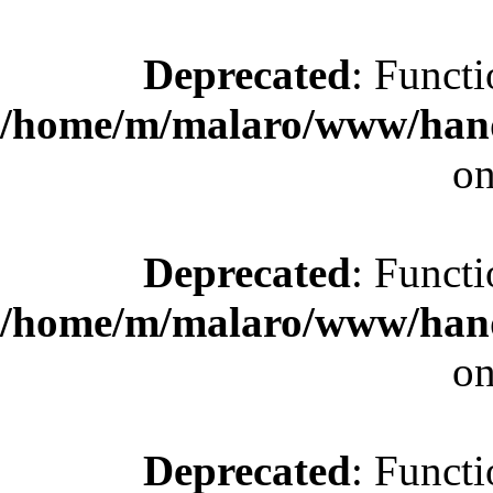
Deprecated
: Functi
/home/m/malaro/www/hande
on
Deprecated
: Functi
/home/m/malaro/www/hande
on
Deprecated
: Functi