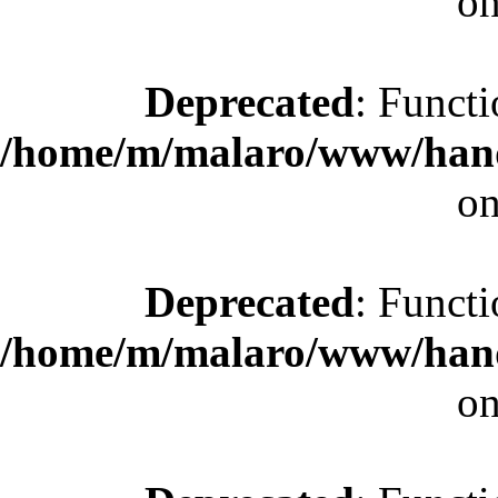
on
Deprecated
: Functi
/home/m/malaro/www/hande
on
Deprecated
: Functi
/home/m/malaro/www/hande
on