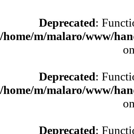
Deprecated
: Functi
/home/m/malaro/www/hande
on
Deprecated
: Functi
/home/m/malaro/www/hande
on
Deprecated
: Functi