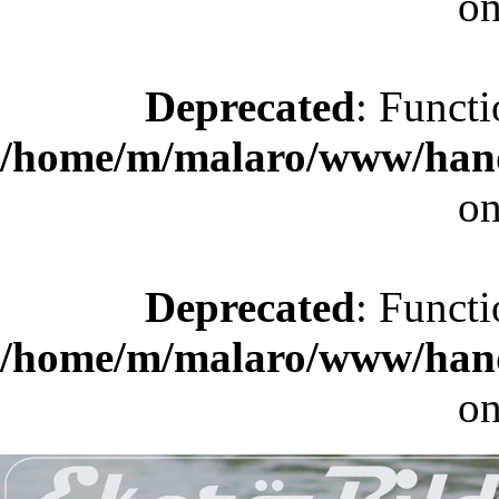
on
Deprecated
: Functi
/home/m/malaro/www/hande
on
Deprecated
: Functi
/home/m/malaro/www/hande
on