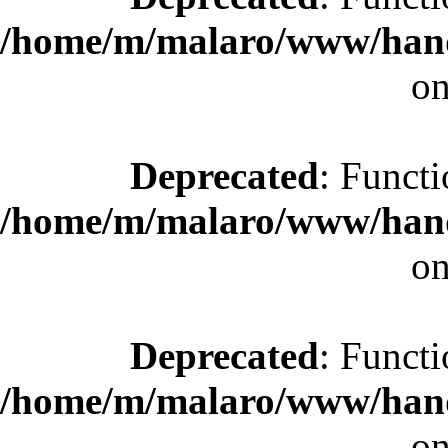
/home/m/malaro/www/hande
on
Deprecated
: Functi
/home/m/malaro/www/hande
on
Deprecated
: Functi
/home/m/malaro/www/hande
on