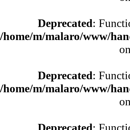
Deprecated
: Functi
/home/m/malaro/www/hande
on
Deprecated
: Functi
/home/m/malaro/www/hande
on
Deprecated
: Functi