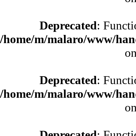
Deprecated
: Functi
/home/m/malaro/www/hande
on
Deprecated
: Functi
/home/m/malaro/www/hande
on
Deprecated
: Functi