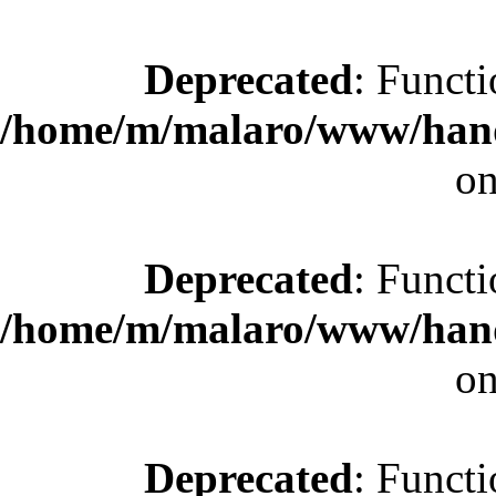
Deprecated
: Functi
/home/m/malaro/www/hande
on
Deprecated
: Functi
/home/m/malaro/www/hande
on
Deprecated
: Functi