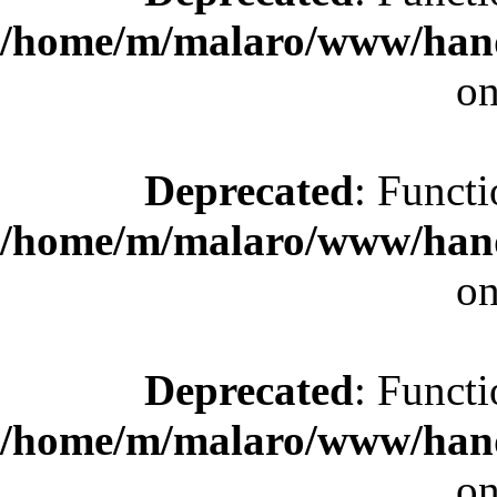
/home/m/malaro/www/hande
on
Deprecated
: Functi
/home/m/malaro/www/hande
on
Deprecated
: Functi
/home/m/malaro/www/hande
on