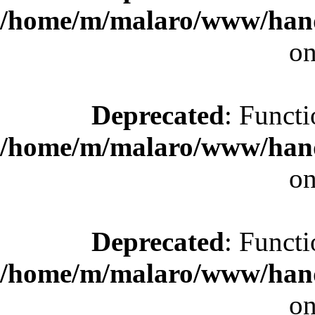
/home/m/malaro/www/hande
on
Deprecated
: Functi
/home/m/malaro/www/hande
on
Deprecated
: Functi
/home/m/malaro/www/hande
on