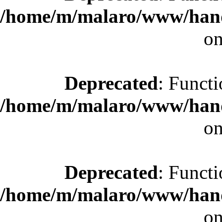
/home/m/malaro/www/hande
on
Deprecated
: Functi
/home/m/malaro/www/hande
on
Deprecated
: Functi
/home/m/malaro/www/hande
on