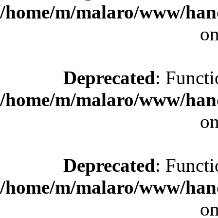
/home/m/malaro/www/hande
on
Deprecated
: Functi
/home/m/malaro/www/hande
on
Deprecated
: Functi
/home/m/malaro/www/hande
on