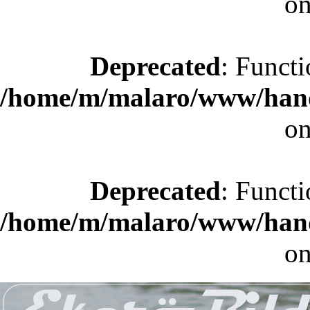
on
Deprecated
: Functi
/home/m/malaro/www/hande
on
Deprecated
: Functi
/home/m/malaro/www/hande
on