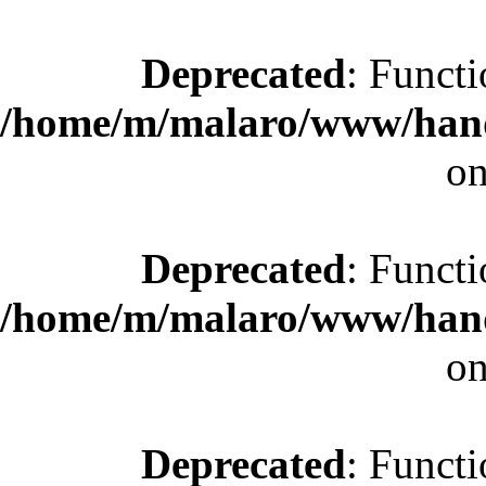
Deprecated
: Functi
/home/m/malaro/www/hande
on
Deprecated
: Functi
/home/m/malaro/www/hande
on
Deprecated
: Functi