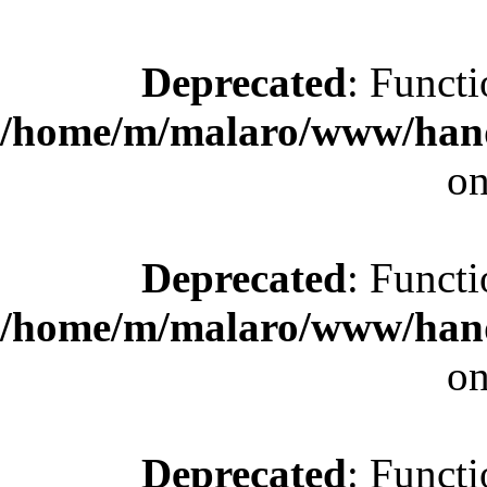
Deprecated
: Functi
/home/m/malaro/www/hande
on
Deprecated
: Functi
/home/m/malaro/www/hande
on
Deprecated
: Functi