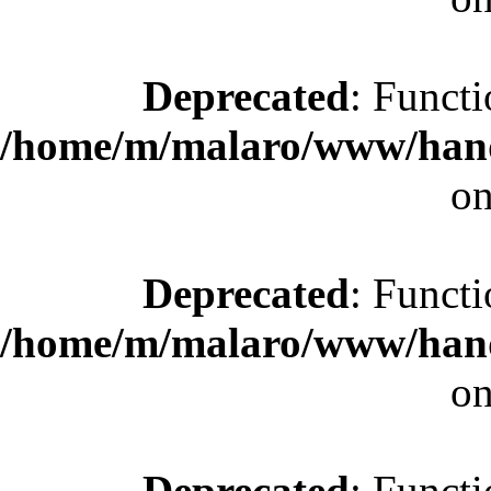
Deprecated
: Functi
/home/m/malaro/www/hande
on
Deprecated
: Functi
/home/m/malaro/www/hande
on
Deprecated
: Functi