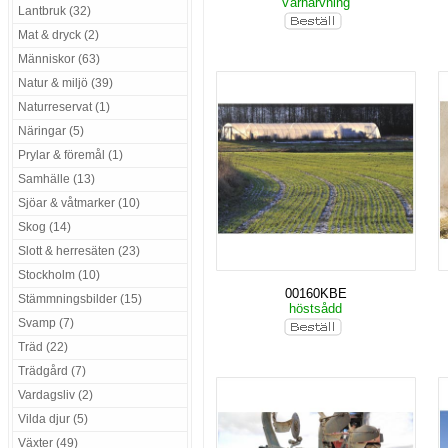
Vårharvning
Lantbruk (32)
Mat & dryck (2)
Människor (63)
Natur & miljö (39)
Naturreservat (1)
Näringar (5)
Prylar & föremål (1)
Samhälle (13)
Sjöar & våtmarker (10)
Skog (14)
Slott & herresäten (23)
Stockholm (10)
00160KBE
Stämmningsbilder (15)
höstsådd
Svamp (7)
Träd (22)
Trädgård (7)
Vardagsliv (2)
Vilda djur (5)
Växter (49)