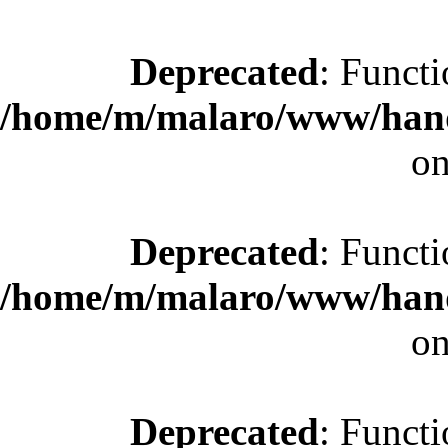
Deprecated
: Functi
/home/m/malaro/www/hande
on
Deprecated
: Functi
/home/m/malaro/www/hande
on
Deprecated
: Functi