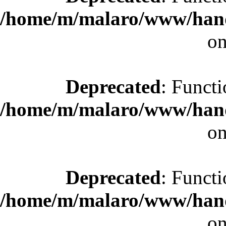
/home/m/malaro/www/hande
on
Deprecated
: Functi
/home/m/malaro/www/hande
on
Deprecated
: Functi
/home/m/malaro/www/hande
on