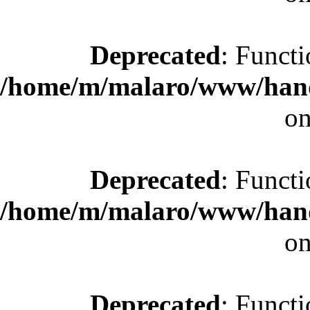
Deprecated
: Functi
/home/m/malaro/www/hande
on
Deprecated
: Functi
/home/m/malaro/www/hande
on
Deprecated
: Functi