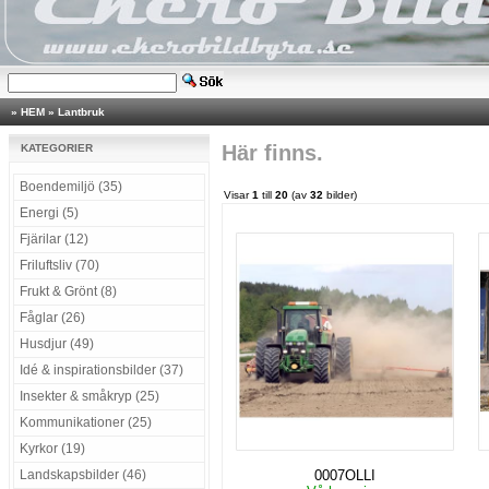
»
HEM
»
Lantbruk
Här finns.
KATEGORIER
Boendemiljö (35)
Visar
1
till
20
(av
32
bilder)
Energi (5)
Fjärilar (12)
Friluftsliv (70)
Frukt & Grönt (8)
Fåglar (26)
Husdjur (49)
Idé & inspirationsbilder (37)
Insekter & småkryp (25)
Kommunikationer (25)
Kyrkor (19)
Landskapsbilder (46)
0007OLLI