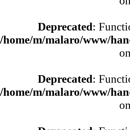
on
Deprecated
: Functi
/home/m/malaro/www/hande
on
Deprecated
: Functi
/home/m/malaro/www/hande
on