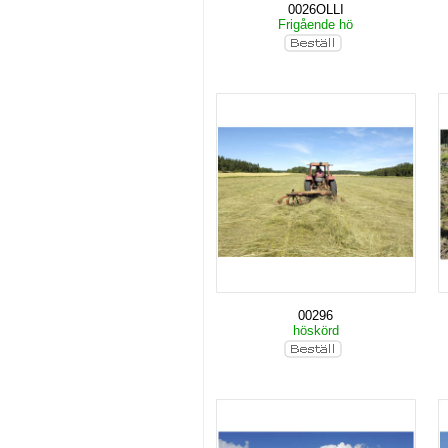
0026OLLI
Frigående hö
00296
höskörd