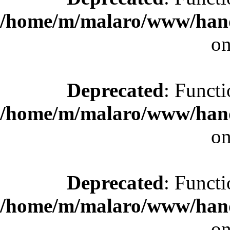
/home/m/malaro/www/hande
on
Deprecated
: Functi
/home/m/malaro/www/hande
on
Deprecated
: Functi
/home/m/malaro/www/hande
on