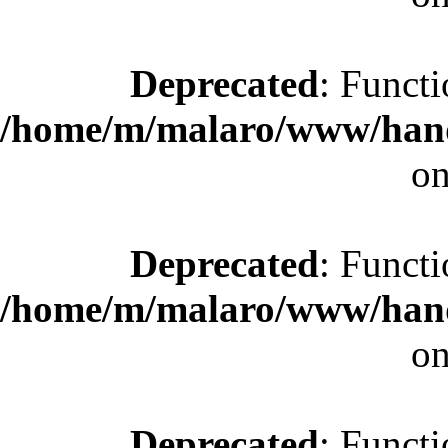
Deprecated
: Functi
/home/m/malaro/www/hande
on
Deprecated
: Functi
/home/m/malaro/www/hande
on
Deprecated
: Functi