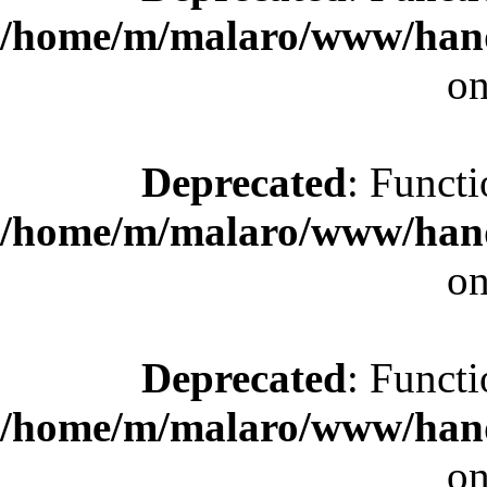
/home/m/malaro/www/hande
on
Deprecated
: Functi
/home/m/malaro/www/hande
on
Deprecated
: Functi
/home/m/malaro/www/hande
on