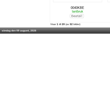
0040KBE
lantbruk
Visar
1
till
20
(av
32
bilder)
söndag den 09 augusti, 2026