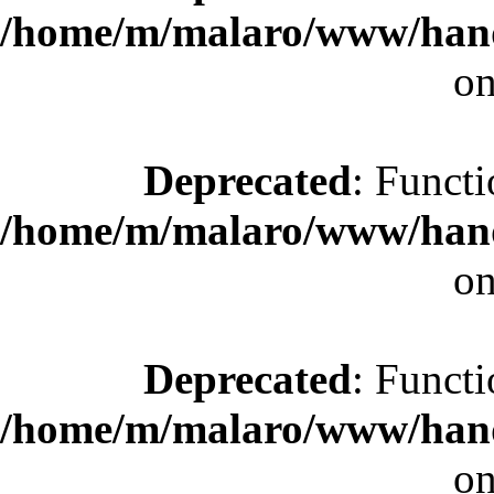
/home/m/malaro/www/hande
on
Deprecated
: Functi
/home/m/malaro/www/hande
on
Deprecated
: Functi
/home/m/malaro/www/hande
on