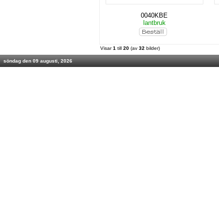
0040KBE
lantbruk
Visar
1
till
20
(av
32
bilder)
söndag den 09 augusti, 2026