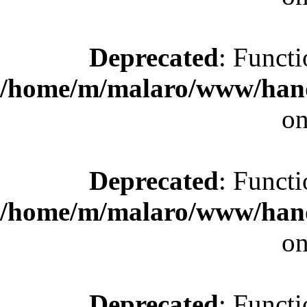
Deprecated
: Functi
/home/m/malaro/www/hande
on
Deprecated
: Functi
/home/m/malaro/www/hande
on
Deprecated
: Functi