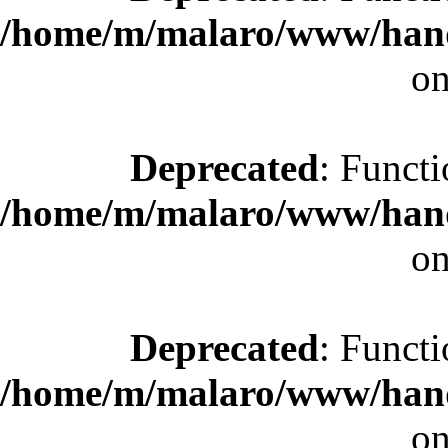
/home/m/malaro/www/hande
on
Deprecated
: Functi
/home/m/malaro/www/hande
on
Deprecated
: Functi
/home/m/malaro/www/hande
on