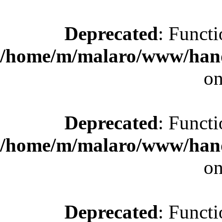
Deprecated
: Functi
/home/m/malaro/www/hande
on
Deprecated
: Functi
/home/m/malaro/www/hande
on
Deprecated
: Functi