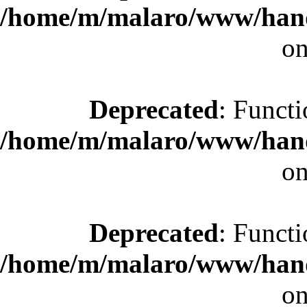
/home/m/malaro/www/hande
on
Deprecated
: Functi
/home/m/malaro/www/hande
on
Deprecated
: Functi
/home/m/malaro/www/hande
on