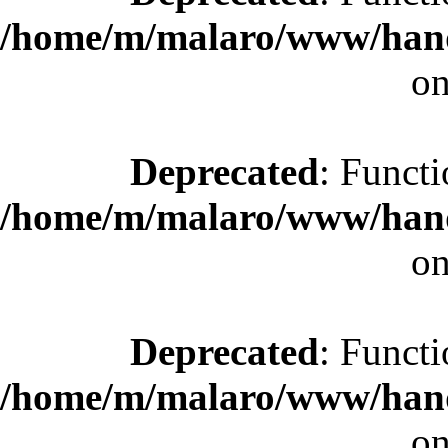
/home/m/malaro/www/hande
on
Deprecated
: Functi
/home/m/malaro/www/hande
on
Deprecated
: Functi
/home/m/malaro/www/hande
on