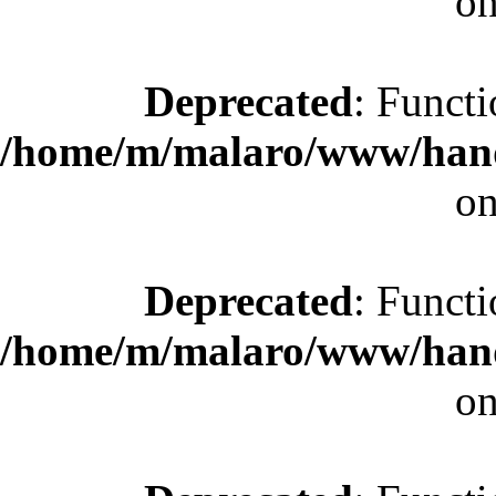
on
Deprecated
: Functi
/home/m/malaro/www/hande
on
Deprecated
: Functi
/home/m/malaro/www/hande
on