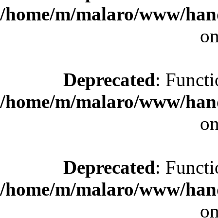
/home/m/malaro/www/hande
on
Deprecated
: Functi
/home/m/malaro/www/hande
on
Deprecated
: Functi
/home/m/malaro/www/hande
on