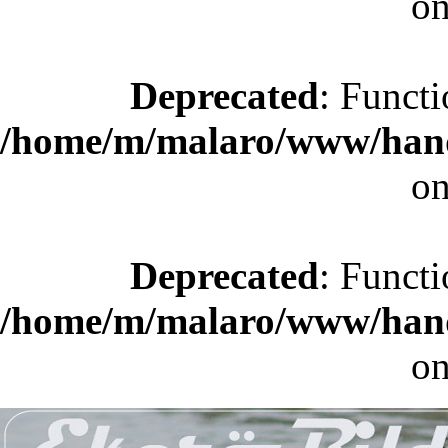
on
Deprecated
: Functi
/home/m/malaro/www/hande
on
Deprecated
: Functi
/home/m/malaro/www/hande
on