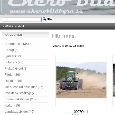
»
HEM
»
Lantbruk
Här finns.
KATEGORIER
Boendemiljö (35)
Visar
1
till
20
(av
32
bilder)
Energi (5)
Fjärilar (12)
Friluftsliv (70)
Frukt & Grönt (8)
Fåglar (26)
Husdjur (49)
Idé & inspirationsbilder (37)
Insekter & småkryp (25)
Kommunikationer (25)
Kyrkor (19)
Landskapsbilder (46)
0007OLLI