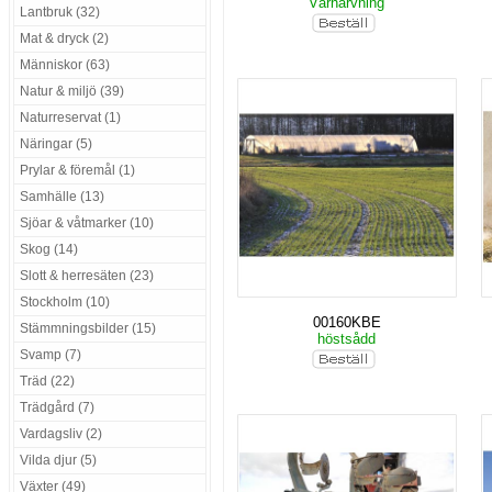
Vårharvning
Lantbruk (32)
Mat & dryck (2)
Människor (63)
Natur & miljö (39)
Naturreservat (1)
Näringar (5)
Prylar & föremål (1)
Samhälle (13)
Sjöar & våtmarker (10)
Skog (14)
Slott & herresäten (23)
Stockholm (10)
00160KBE
Stämmningsbilder (15)
höstsådd
Svamp (7)
Träd (22)
Trädgård (7)
Vardagsliv (2)
Vilda djur (5)
Växter (49)