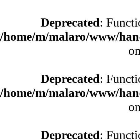
Deprecated
: Functi
/home/m/malaro/www/hande
on
Deprecated
: Functi
/home/m/malaro/www/hande
on
Deprecated
: Functi