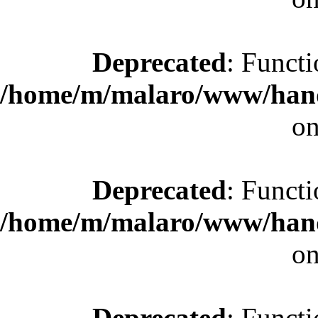
Deprecated
: Functi
/home/m/malaro/www/hande
on
Deprecated
: Functi
/home/m/malaro/www/hande
on
Deprecated
: Functi