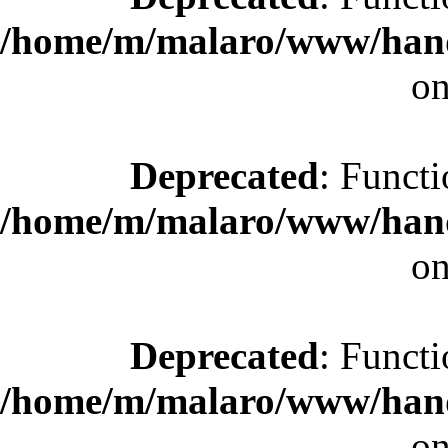
/home/m/malaro/www/hande
on
Deprecated
: Functi
/home/m/malaro/www/hande
on
Deprecated
: Functi
/home/m/malaro/www/hande
on