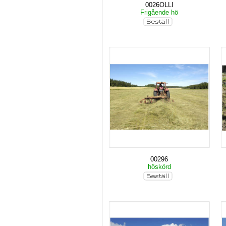
0026OLLI
Frigående hö
00296
höskörd