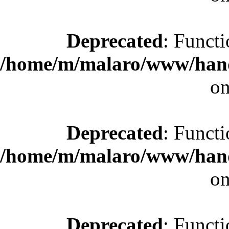
Deprecated
: Functi
/home/m/malaro/www/hande
on
Deprecated
: Functi
/home/m/malaro/www/hande
on
Deprecated
: Functi