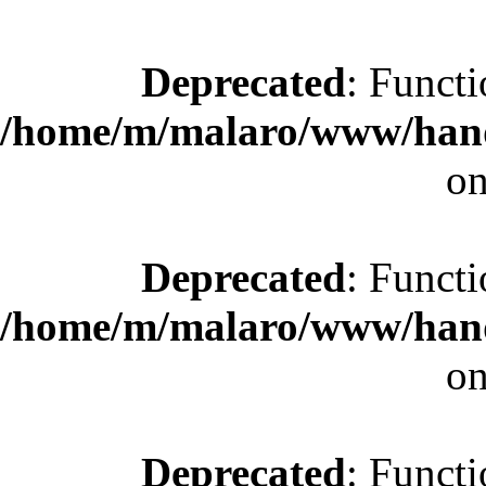
Deprecated
: Functi
/home/m/malaro/www/hande
on
Deprecated
: Functi
/home/m/malaro/www/hande
on
Deprecated
: Functi