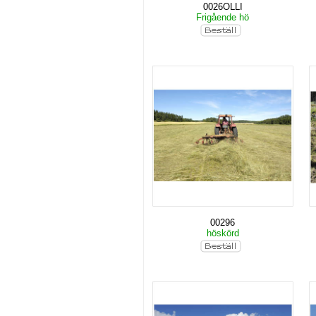
0026OLLI
Frigående hö
00296
höskörd