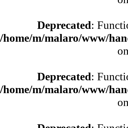
Deprecated
: Functi
/home/m/malaro/www/hande
on
Deprecated
: Functi
/home/m/malaro/www/hande
on
Deprecated
: Functi