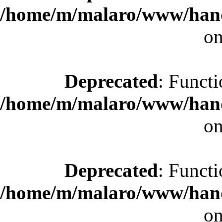
/home/m/malaro/www/hande
on
Deprecated
: Functi
/home/m/malaro/www/hande
on
Deprecated
: Functi
/home/m/malaro/www/hande
on