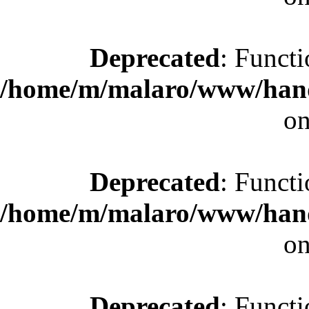
Deprecated
: Functi
/home/m/malaro/www/hande
on
Deprecated
: Functi
/home/m/malaro/www/hande
on
Deprecated
: Functi