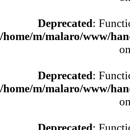
Deprecated
: Functi
/home/m/malaro/www/hande
on
Deprecated
: Functi
/home/m/malaro/www/hande
on
Deprecated
: Functi