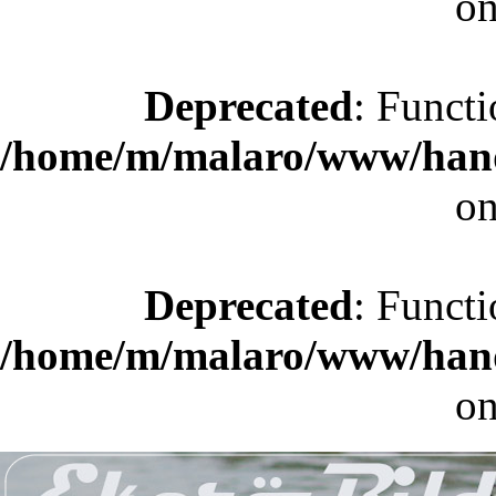
on
Deprecated
: Functi
/home/m/malaro/www/hande
on
Deprecated
: Functi
/home/m/malaro/www/hande
on