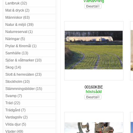
Vårharvning
Lantbruk (32)
Mat & dryck (2)
Människor (63)
Natur & miljö (39)
Naturreservat (1)
Näringar (5)
Prylar & föremål (1)
Samhälle (13)
Sjöar & våtmarker (10)
Skog (14)
Slott & herresäten (23)
Stockholm (10)
00160KBE
Stämmningsbilder (15)
höstsådd
Svamp (7)
Träd (22)
Trädgård (7)
Vardagsliv (2)
Vilda djur (5)
Växter (49)