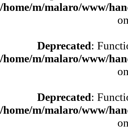
/home/m/malaro/www/hande
on
Deprecated
: Functi
/home/m/malaro/www/hande
on
Deprecated
: Functi
/home/m/malaro/www/hande
on