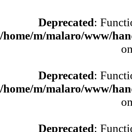
Deprecated
: Functi
/home/m/malaro/www/hande
on
Deprecated
: Functi
/home/m/malaro/www/hande
on
Deprecated
: Functi