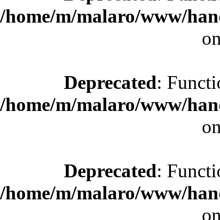
/home/m/malaro/www/hande
on
Deprecated
: Functi
/home/m/malaro/www/hande
on
Deprecated
: Functi
/home/m/malaro/www/hande
on