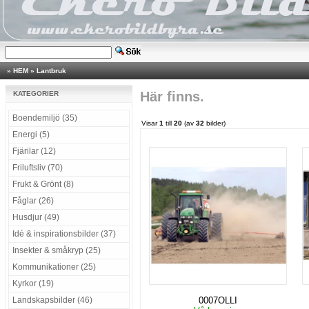
»
HEM
»
Lantbruk
Här finns.
KATEGORIER
Boendemiljö (35)
Visar
1
till
20
(av
32
bilder)
Energi (5)
Fjärilar (12)
Friluftsliv (70)
Frukt & Grönt (8)
Fåglar (26)
Husdjur (49)
Idé & inspirationsbilder (37)
Insekter & småkryp (25)
Kommunikationer (25)
Kyrkor (19)
Landskapsbilder (46)
0007OLLI