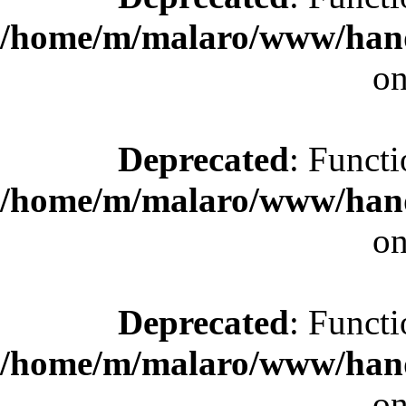
/home/m/malaro/www/hande
on
Deprecated
: Functi
/home/m/malaro/www/hande
on
Deprecated
: Functi
/home/m/malaro/www/hande
on