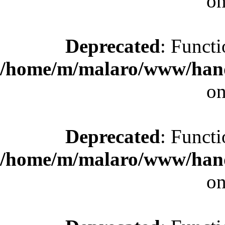
on
Deprecated
: Functi
/home/m/malaro/www/hande
on
Deprecated
: Functi
/home/m/malaro/www/hande
on