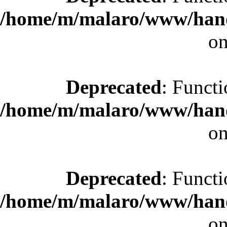
/home/m/malaro/www/hande
on
Deprecated
: Functi
/home/m/malaro/www/hande
on
Deprecated
: Functi
/home/m/malaro/www/hande
on