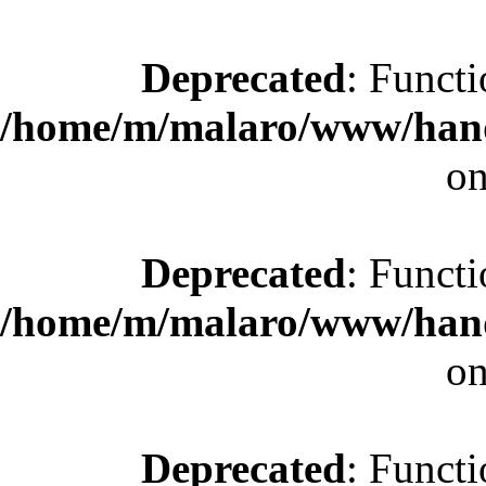
Deprecated
: Functi
/home/m/malaro/www/hande
on
Deprecated
: Functi
/home/m/malaro/www/hande
on
Deprecated
: Functi