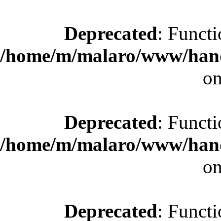
Deprecated
: Functi
/home/m/malaro/www/hande
on
Deprecated
: Functi
/home/m/malaro/www/hande
on
Deprecated
: Functi