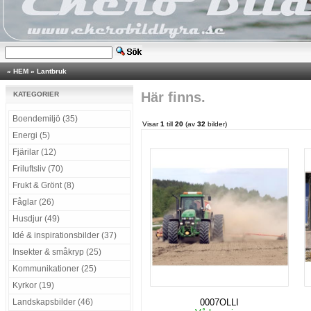
»
HEM
»
Lantbruk
Här finns.
KATEGORIER
Boendemiljö (35)
Visar
1
till
20
(av
32
bilder)
Energi (5)
Fjärilar (12)
Friluftsliv (70)
Frukt & Grönt (8)
Fåglar (26)
Husdjur (49)
Idé & inspirationsbilder (37)
Insekter & småkryp (25)
Kommunikationer (25)
Kyrkor (19)
Landskapsbilder (46)
0007OLLI