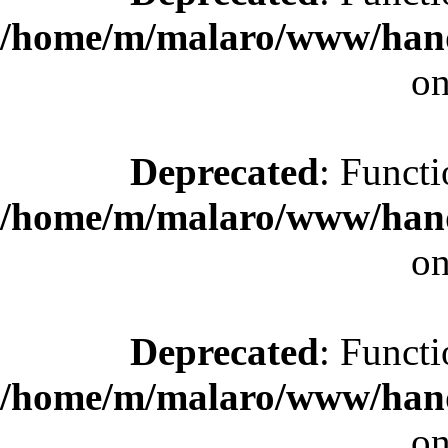
/home/m/malaro/www/hande
on
Deprecated
: Functi
/home/m/malaro/www/hande
on
Deprecated
: Functi
/home/m/malaro/www/hande
on