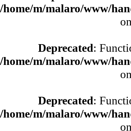
/home/m/malaro/www/hande
on
Deprecated
: Functi
/home/m/malaro/www/hande
on
Deprecated
: Functi
/home/m/malaro/www/hande
on