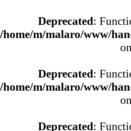
Deprecated
: Functi
/home/m/malaro/www/hande
on
Deprecated
: Functi
/home/m/malaro/www/hande
on
Deprecated
: Functi