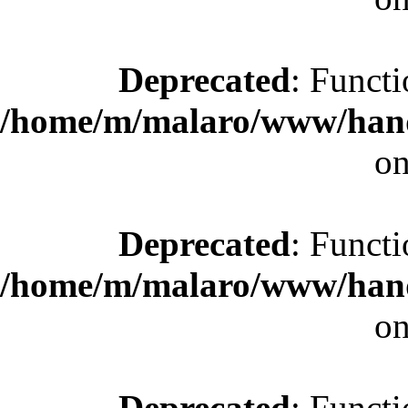
Deprecated
: Functi
/home/m/malaro/www/hande
on
Deprecated
: Functi
/home/m/malaro/www/hande
on
Deprecated
: Functi