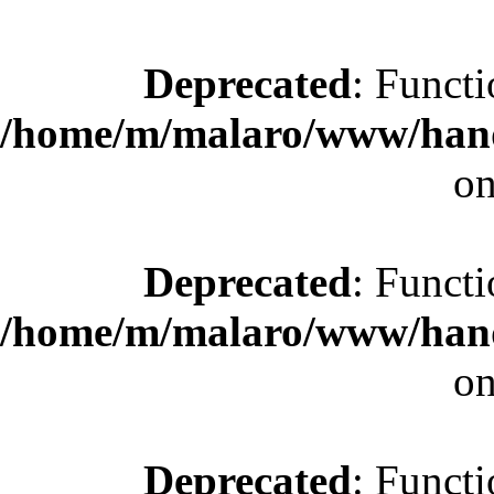
Deprecated
: Functi
/home/m/malaro/www/hande
on
Deprecated
: Functi
/home/m/malaro/www/hande
on
Deprecated
: Functi