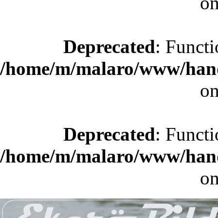
on
Deprecated
: Functi
/home/m/malaro/www/hande
on
Deprecated
: Functi
/home/m/malaro/www/hande
on