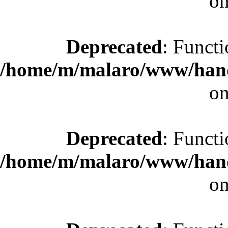
on
Deprecated
: Functi
/home/m/malaro/www/hande
on
Deprecated
: Functi
/home/m/malaro/www/hande
on