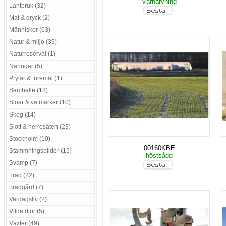
Vårharvning
Lantbruk (32)
Mat & dryck (2)
Människor (63)
Natur & miljö (39)
Naturreservat (1)
Näringar (5)
Prylar & föremål (1)
Samhälle (13)
Sjöar & våtmarker (10)
Skog (14)
Slott & herresäten (23)
Stockholm (10)
00160KBE
Stämmningsbilder (15)
höstsådd
Svamp (7)
Träd (22)
Trädgård (7)
Vardagsliv (2)
Vilda djur (5)
Växter (49)