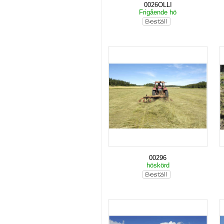
0026OLLI
Frigående hö
00296
höskörd