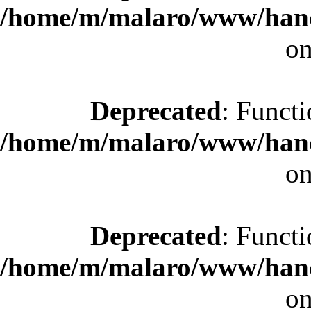
/home/m/malaro/www/hande
on
Deprecated
: Functi
/home/m/malaro/www/hande
on
Deprecated
: Functi
/home/m/malaro/www/hande
on