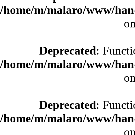
/home/m/malaro/www/hande
on
Deprecated
: Functi
/home/m/malaro/www/hande
on
Deprecated
: Functi
/home/m/malaro/www/hande
on