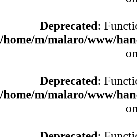
Deprecated
: Functi
/home/m/malaro/www/hande
on
Deprecated
: Functi
/home/m/malaro/www/hande
on
Deprecated
: Functi