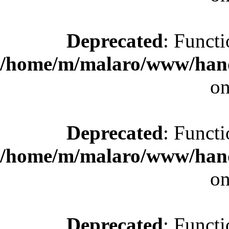
Deprecated
: Functi
/home/m/malaro/www/hande
on
Deprecated
: Functi
/home/m/malaro/www/hande
on
Deprecated
: Functi