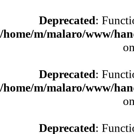
Deprecated
: Functi
/home/m/malaro/www/hande
on
Deprecated
: Functi
/home/m/malaro/www/hande
on
Deprecated
: Functi