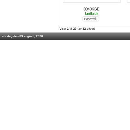
0040KBE
lantbruk
Visar
1
till
20
(av
32
bilder)
söndag den 09 augusti, 2026