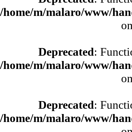
/home/m/malaro/www/hande
on
Deprecated
: Functi
/home/m/malaro/www/hande
on
Deprecated
: Functi
/home/m/malaro/www/hande
on