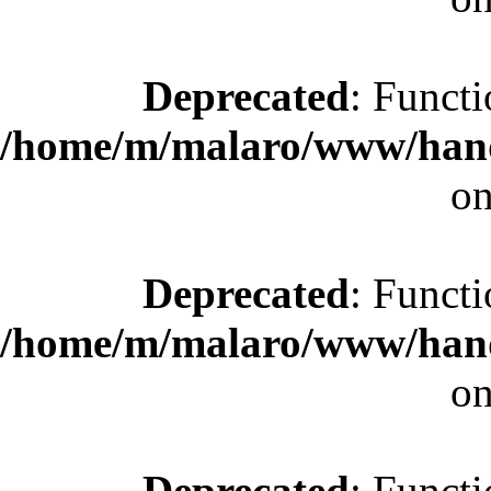
Deprecated
: Functi
/home/m/malaro/www/hande
on
Deprecated
: Functi
/home/m/malaro/www/hande
on
Deprecated
: Functi