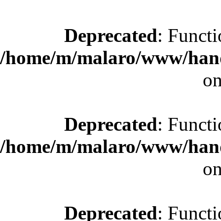
Deprecated
: Functi
/home/m/malaro/www/hande
on
Deprecated
: Functi
/home/m/malaro/www/hande
on
Deprecated
: Functi