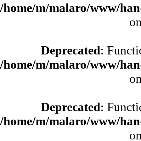
/home/m/malaro/www/hande
on
Deprecated
: Functi
/home/m/malaro/www/hande
on
Deprecated
: Functi
/home/m/malaro/www/hande
on