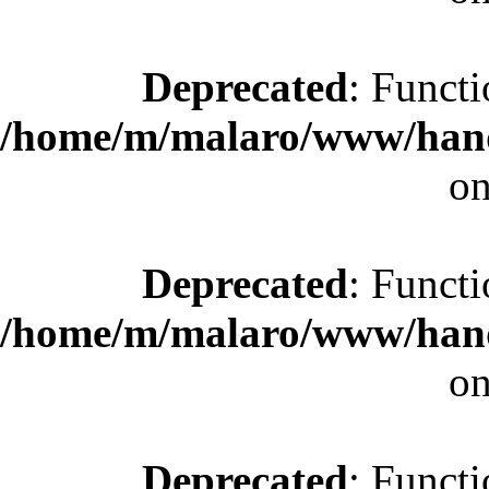
Deprecated
: Functi
/home/m/malaro/www/hande
on
Deprecated
: Functi
/home/m/malaro/www/hande
on
Deprecated
: Functi