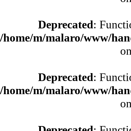
Deprecated
: Functi
/home/m/malaro/www/hande
on
Deprecated
: Functi
/home/m/malaro/www/hande
on
Deprecated
: Functi