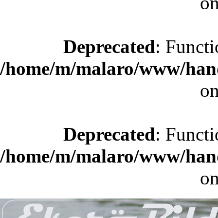
on
Deprecated
: Functi
/home/m/malaro/www/hande
on
Deprecated
: Functi
/home/m/malaro/www/hande
on