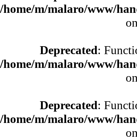
/home/m/malaro/www/hande
on
Deprecated
: Functi
/home/m/malaro/www/hande
on
Deprecated
: Functi
/home/m/malaro/www/hande
on