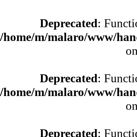
Deprecated
: Functi
/home/m/malaro/www/hande
on
Deprecated
: Functi
/home/m/malaro/www/hande
on
Deprecated
: Functi