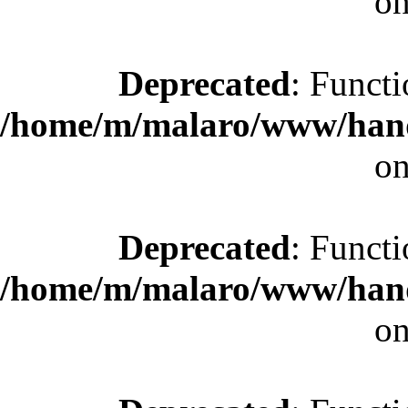
on
Deprecated
: Functi
/home/m/malaro/www/hande
on
Deprecated
: Functi
/home/m/malaro/www/hande
on