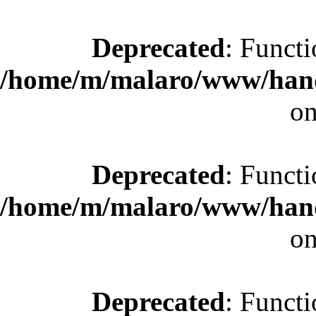
Deprecated
: Functi
/home/m/malaro/www/hande
on
Deprecated
: Functi
/home/m/malaro/www/hande
on
Deprecated
: Functi