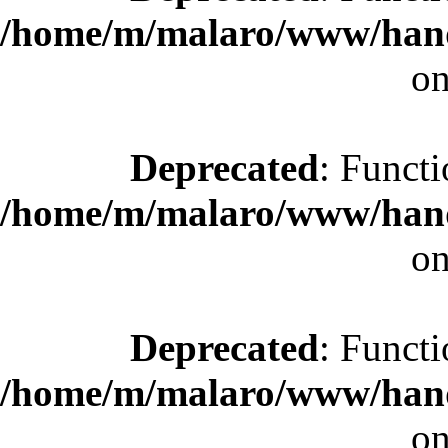
/home/m/malaro/www/hande
on
Deprecated
: Functi
/home/m/malaro/www/hande
on
Deprecated
: Functi
/home/m/malaro/www/hande
on