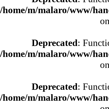
/home/m/malaro/www/hande
on
Deprecated
: Functi
/home/m/malaro/www/hande
on
Deprecated
: Functi
/home/m/malaro/www/hande
on