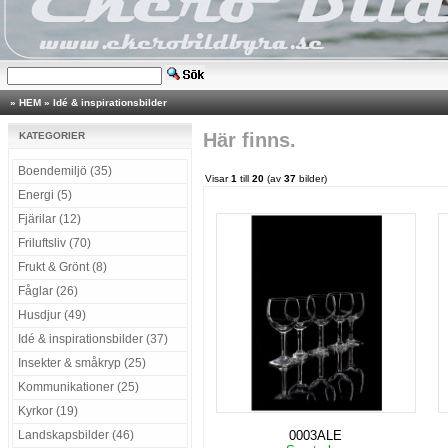
»
HEM
»
Idé & inspirationsbilder
Här finns.
KATEGORIER
Boendemiljö (35)
Visar
1
till
20
(av
37
bilder)
Energi (5)
Fjärilar (12)
Friluftsliv (70)
Frukt & Grönt (8)
Fåglar (26)
Husdjur (49)
Idé & inspirationsbilder (37)
Insekter & småkryp (25)
Kommunikationer (25)
Kyrkor (19)
Landskapsbilder (46)
0003ALE