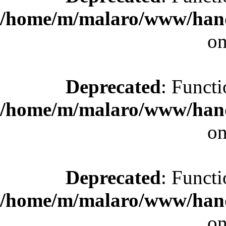
/home/m/malaro/www/hande
on
Deprecated
: Functi
/home/m/malaro/www/hande
on
Deprecated
: Functi
/home/m/malaro/www/hande
on