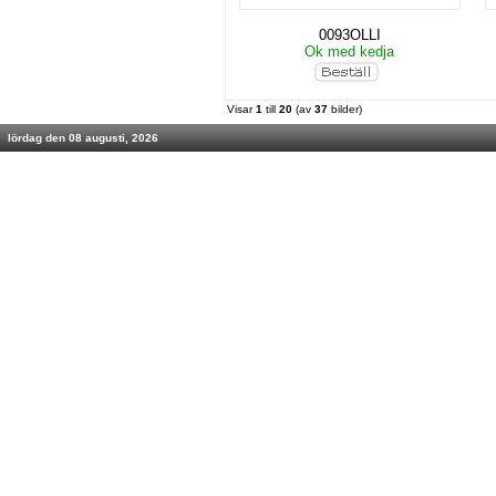
0093OLLI
Ok med kedja
Visar
1
till
20
(av
37
bilder)
lördag den 08 augusti, 2026