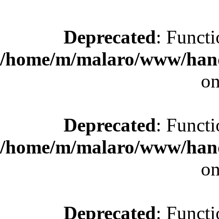
Deprecated
: Functi
/home/m/malaro/www/hande
on
Deprecated
: Functi
/home/m/malaro/www/hande
on
Deprecated
: Functi