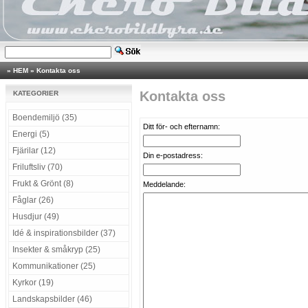
»
HEM
»
Kontakta oss
Kontakta oss
KATEGORIER
Boendemiljö (35)
Ditt för- och efternamn:
Energi (5)
Fjärilar (12)
Din e-postadress:
Friluftsliv (70)
Frukt & Grönt (8)
Meddelande:
Fåglar (26)
Husdjur (49)
Idé & inspirationsbilder (37)
Insekter & småkryp (25)
Kommunikationer (25)
Kyrkor (19)
Landskapsbilder (46)