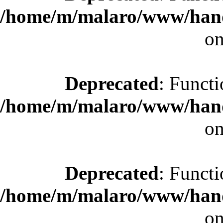
/home/m/malaro/www/hande
on
Deprecated
: Functi
/home/m/malaro/www/hande
on
Deprecated
: Functi
/home/m/malaro/www/hande
on