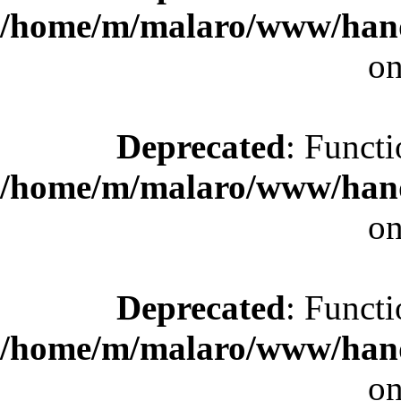
/home/m/malaro/www/hande
on
Deprecated
: Functi
/home/m/malaro/www/hande
on
Deprecated
: Functi
/home/m/malaro/www/hande
on