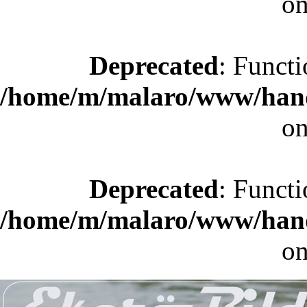
on
Deprecated
: Functi
/home/m/malaro/www/hande
on
Deprecated
: Functi
/home/m/malaro/www/hande
on