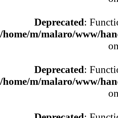
Deprecated
: Functi
/home/m/malaro/www/hande
on
Deprecated
: Functi
/home/m/malaro/www/hande
on
Deprecated
: Functi