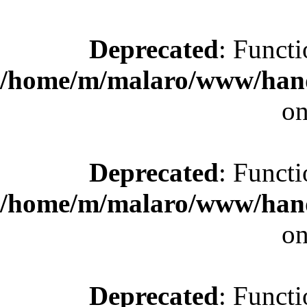
Deprecated
: Functi
/home/m/malaro/www/hande
on
Deprecated
: Functi
/home/m/malaro/www/hande
on
Deprecated
: Functi