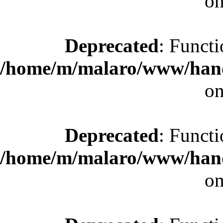
on
Deprecated
: Functi
/home/m/malaro/www/hande
on
Deprecated
: Functi
/home/m/malaro/www/hande
on