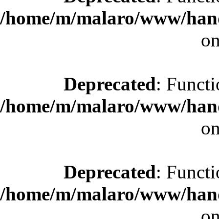
/home/m/malaro/www/hande
on
Deprecated
: Functi
/home/m/malaro/www/hande
on
Deprecated
: Functi
/home/m/malaro/www/hande
on