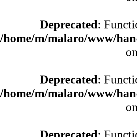
Deprecated
: Functi
/home/m/malaro/www/hande
on
Deprecated
: Functi
/home/m/malaro/www/hande
on
Deprecated
: Functi