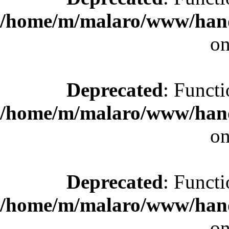
/home/m/malaro/www/hande
on
Deprecated
: Functi
/home/m/malaro/www/hande
on
Deprecated
: Functi
/home/m/malaro/www/hande
on