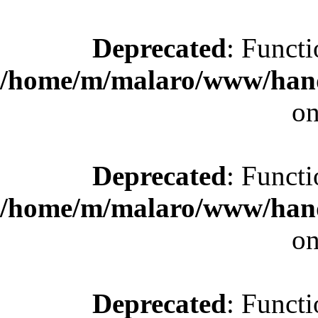
Deprecated
: Functi
/home/m/malaro/www/hande
on
Deprecated
: Functi
/home/m/malaro/www/hande
on
Deprecated
: Functi