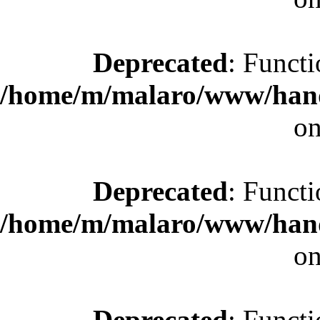
Deprecated
: Functi
/home/m/malaro/www/hande
on
Deprecated
: Functi
/home/m/malaro/www/hande
on
Deprecated
: Functi