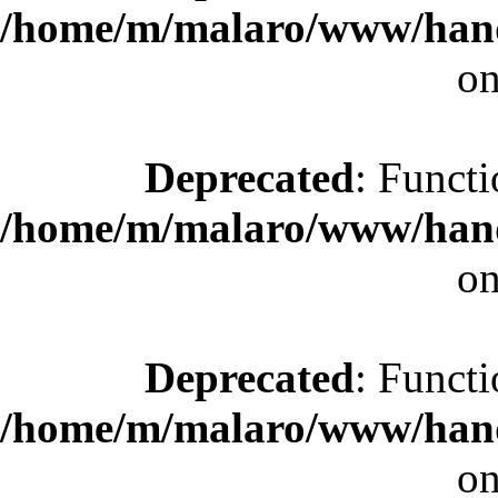
/home/m/malaro/www/hande
on
Deprecated
: Functi
/home/m/malaro/www/hande
on
Deprecated
: Functi
/home/m/malaro/www/hande
on