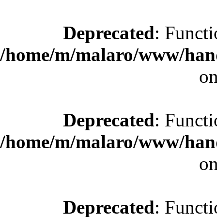
Deprecated
: Functi
/home/m/malaro/www/hande
on
Deprecated
: Functi
/home/m/malaro/www/hande
on
Deprecated
: Functi