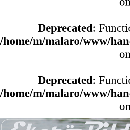
on
Deprecated
: Functi
/home/m/malaro/www/hande
on
Deprecated
: Functi
/home/m/malaro/www/hande
on