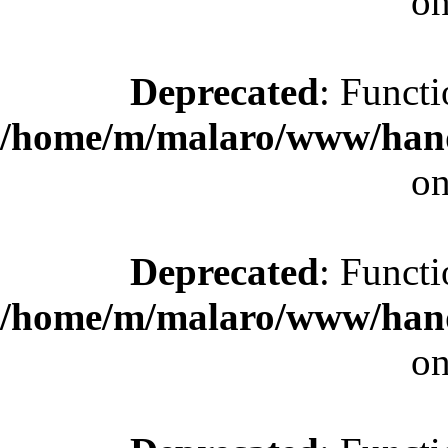
on
Deprecated
: Functi
/home/m/malaro/www/hande
on
Deprecated
: Functi
/home/m/malaro/www/hande
on