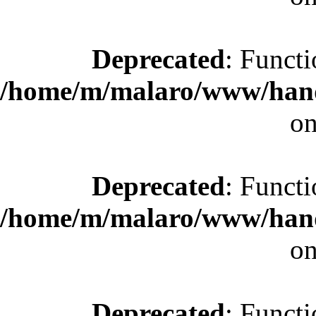
Deprecated
: Functi
/home/m/malaro/www/hande
on
Deprecated
: Functi
/home/m/malaro/www/hande
on
Deprecated
: Functi