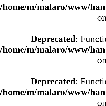
/home/m/malaro/www/hande
on
Deprecated
: Functi
/home/m/malaro/www/hande
on
Deprecated
: Functi
/home/m/malaro/www/hande
on