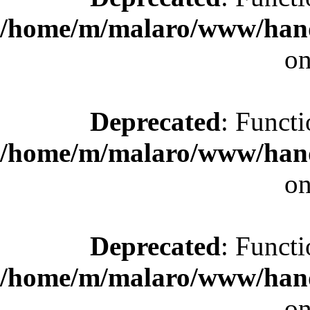
/home/m/malaro/www/hande
on
Deprecated
: Functi
/home/m/malaro/www/hande
on
Deprecated
: Functi
/home/m/malaro/www/hande
on