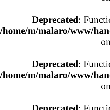
Deprecated
: Functi
/home/m/malaro/www/hande
on
Deprecated
: Functi
/home/m/malaro/www/hande
on
Deprecated
: Functi