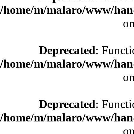
/home/m/malaro/www/hande
on
Deprecated
: Functi
/home/m/malaro/www/hande
on
Deprecated
: Functi
/home/m/malaro/www/hande
on