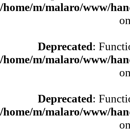
/home/m/malaro/www/hande
on
Deprecated
: Functi
/home/m/malaro/www/hande
on
Deprecated
: Functi
/home/m/malaro/www/hande
on