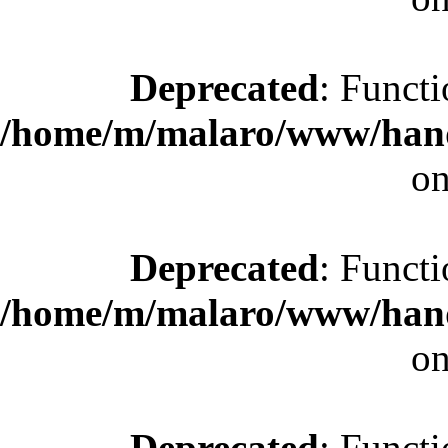
Deprecated
: Functi
/home/m/malaro/www/hande
on
Deprecated
: Functi
/home/m/malaro/www/hande
on
Deprecated
: Functi