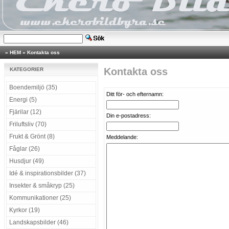
»
HEM
»
Kontakta oss
Kontakta oss
KATEGORIER
Boendemiljö (35)
Ditt för- och efternamn:
Energi (5)
Fjärilar (12)
Din e-postadress:
Friluftsliv (70)
Frukt & Grönt (8)
Meddelande:
Fåglar (26)
Husdjur (49)
Idé & inspirationsbilder (37)
Insekter & småkryp (25)
Kommunikationer (25)
Kyrkor (19)
Landskapsbilder (46)