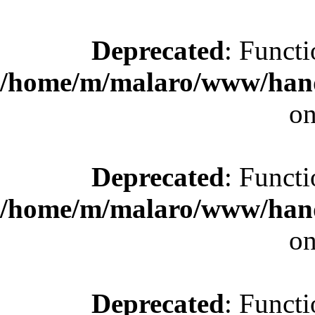
Deprecated
: Functi
/home/m/malaro/www/hande
on
Deprecated
: Functi
/home/m/malaro/www/hande
on
Deprecated
: Functi