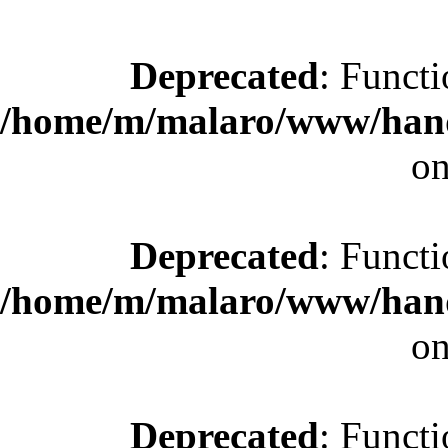
Deprecated
: Functi
/home/m/malaro/www/hande
on
Deprecated
: Functi
/home/m/malaro/www/hande
on
Deprecated
: Functi